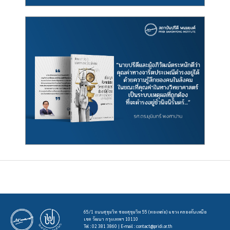
65/1 ถนนสุขุมวิท ซอยสุขุมวิท 55 (ทองหล่อ) แขวง คลองตันเหนือ
เขต วัฒนา กรุงเทพฯ 10110
Tel : 02 381 3860 | E-mail :
contact@pridi.or.th