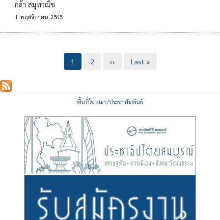
กล้า สมุทวณิช
1
พฤศจิกายน
2565
Pagination
Current
1
Page
2
Next
››
Last
Last »
page
page
page
พื้นที่โฆษณา/ประชาสัมพันธ์