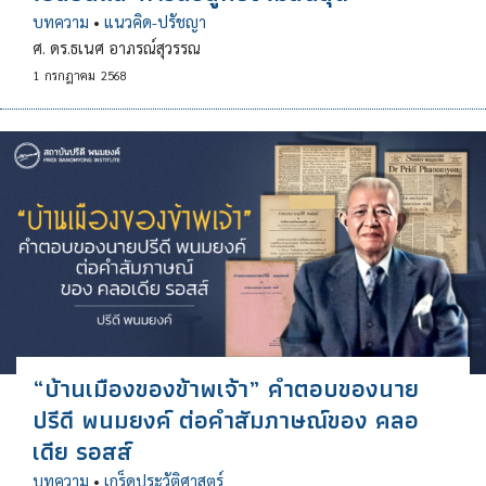
บทความ
•
แนวคิด-ปรัชญา
ศ. ดร.ธเนศ อาภรณ์สุวรรณ
1
กรกฎาคม
2568
“บ้านเมืองของข้าพเจ้า” คำตอบของนาย
ปรีดี พนมยงค์ ต่อคำสัมภาษณ์ของ คลอ
เดีย รอสส์
บทความ
•
เกร็ดประวัติศาสตร์