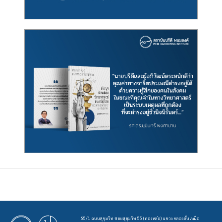
65/1 ถนนสุขุมวิท ซอยสุขุมวิท 55 (ทองหล่อ) แขวง คลองตันเหนือ