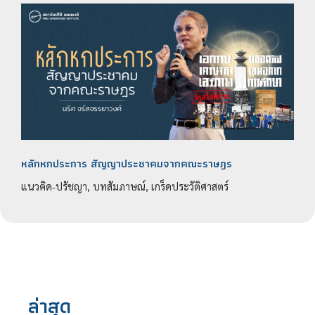
หลักหกประการ สัญญาประชาคมจากคณะราษฎร
แนวคิด-ปรัชญา, บทสัมภาษณ์, เกร็ดประวัติศาสตร์
ล่าสุด