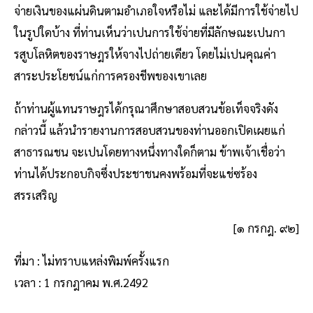
จ่ายเงินของแผ่นดินตามอำเภอใจหรือไม่ และได้มีการใช้จ่ายไป
ในรูปใดบ้าง ที่ท่านเห็นว่าเปนการใช้จ่ายที่มีลักษณะเปนกา
รสูบโลหิตของราษฎรให้จางไปถ่ายเดียว โดยไม่เปนคุณค่า
สาระประโยชน์แก่การครองชีพของเขาเลย
ถ้าท่านผู้แทนราษฎรได้กรุณาศึกษาสอบสวนข้อเท็จจริงดัง
กล่าวนี้ แล้วนำรายงานการสอบสวนของท่านออกเปิดเผยแก่
สาธารณชน จะเปนโดยทางหนึ่งทางใดก็ตาม ข้าพเจ้าเชื่อว่า
ท่านได้ประกอบกิจซึ่งประชาชนคงพร้อมที่จะแช่ซร้อง
สรรเสริญ
[๑ กรกฎ. ๙๒]
ที่มา : ไม่ทราบแหล่งพิมพ์ครั้งแรก
เวลา : 1 กรกฎาคม พ.ศ.2492