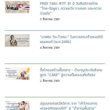
PRIDI Talks #37: 81 ปี วันสันติภาพไทย
“ไทย-กัมพูชา: ความหวัง ทางออก และความ
ร่วมมือ”
5
สิงหาคม
2569
“นายซิม วีระไวทยะ” ในความทรงจำของปรีดี
พนมยงค์ (พ.ศ.2486)
4
สิงหาคม
2569
รื้อโครงสร้างชั้นกลาง - บำนาญประกันสังคม
สูตร “CARE” สู่ความเป็นธรรมที่แท้จริง
2
สิงหาคม
2569
ปฐมบทแห่งสวัสดิการ จาก “เค้าโครงการ
เศรษฐกิจของปรีดี” สู่ “บำนาญพื้นฐาน”