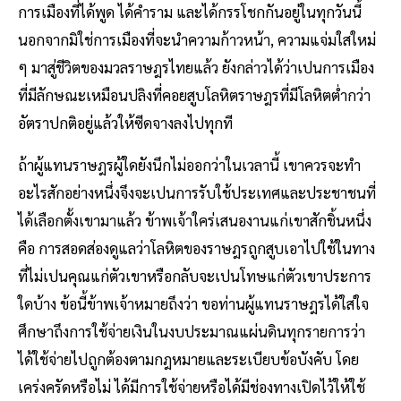
การเมืองที่ได้พูด ได้คำราม และได้กรรโชกกันอยู่ในทุกวันนี้
นอกจากมิใช่การเมืองที่จะนำความก้าวหน้า, ความแจ่มใสใหม่
ๆ มาสู่ชีวิตของมวลราษฎรไทยแล้ว ยังกล่าวได้ว่าเปนการเมือง
ที่มีลักษณะเหมือนปลิงที่คอยสูบโลหิตราษฎรที่มีโลหิตต่ำกว่า
อัตราปกติอยู่แล้วให้ซีดจางลงไปทุกที
ถ้าผู้แทนราษฎรผู้ใดยังนึกไม่ออกว่าในเวลานี้ เขาควรจะทำ
อะไรสักอย่างหนึ่งจึงจะเปนการรับใช้ประเทศและประชาชนที่
ได้เลือกตั้งเขามาแล้ว ข้าพเจ้าใคร่เสนองานแก่เขาสักชิ้นหนึ่ง
คือ การสอดส่องดูแลว่าโลหิตของราษฎรถูกสูบเอาไปใช้ในทาง
ที่ไม่เปนคุณแก่ตัวเขาหรือกลับจะเปนโทษแก่ตัวเขาประการ
ใดบ้าง ข้อนี้ข้าพเจ้าหมายถึงว่า ขอท่านผู้แทนราษฎรได้ใส่ใจ
ศึกษาถึงการใช้จ่ายเงินในงบประมาณแผ่นดินทุกรายการว่า
ได้ใช้จ่ายไปถูกต้องตามกฎหมายและระเบียบข้อบังคับ โดย
เคร่งครัดหรือไม่ ได้มีการใช้จ่ายหรือได้มีช่องทางเปิดไว้ให้ใช้