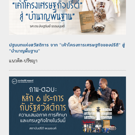
ปฐมบทแห่งสวัสดิการ จาก “เค้าโครงการเศรษฐกิจของปรีดี” สู่
“บำนาญพื้นฐาน”
แนวคิด-ปรัชญา