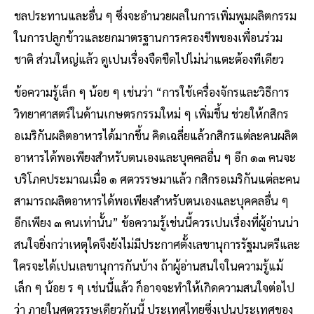
ชลประทานและอื่น ๆ ซึ่งจะอำนวยผลในการเพิ่มพูมผลิตกรรม
ในการปลูกข้าวและยกมาตรฐานการครองชีพของเพื่อนร่วม
ชาติ ส่วนใหญ่แล้ว ดูเปนเรื่องจืดชืดไปไม่น่าแตะต้องทีเดียว
ข้อความรู้เล็ก ๆ น้อย ๆ เช่นว่า “การใช้เครื่องจักรและวิธีการ
วิทยาศาสตร์ในด้านเกษตรกรรมใหม่ ๆ เพิ่มขึ้น ช่วยให้กสิกร
อเมริกันผลิตอาหารได้มากขึ้น คิดเฉลี่ยแล้วกสิกรแต่ละคนผลิต
อาหารได้พอเพียงสำหรับตนเองและบุคคลอื่น ๆ อีก ๑๓ คนจะ
บริโภคประมาณเมื่อ ๑ ศตวรรษมาแล้ว กสิกรอเมริกันแต่ละคน
สามารถผลิตอาหารได้พอเพียงสำหรับตนเองและบุคคลอื่น ๆ
อีกเพียง ๓ คนเท่านั้น” ข้อความรู้เช่นนี้ควรเปนเรื่องที่ผู้อ่านน่า
สนใจยิ่งกว่าเหตุใดจึงยังไม่มีประกาศตั้งเลขานุการรัฐมนตรีและ
ใครจะได้เปนเลขานุการกันบ้าง ถ้าผู้อ่านสนใจในความรู้แม้
เล็ก ๆ น้อย ร ๆ เช่นนี้แล้ว ก็อาจจะทำให้เกิดความสนใจต่อไป
ว่า ภายในศตวรรษเดียวกันนี้ ประเทศไทยซึ่งเปนประเทศของ