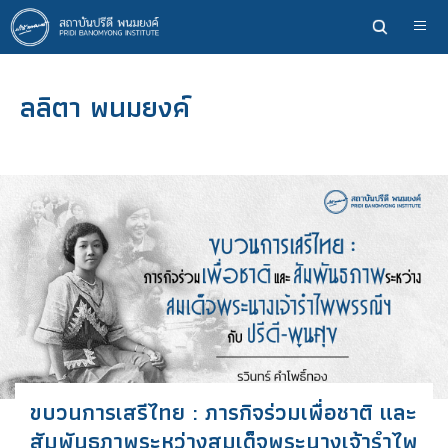
ข้าม
ไป
ยัง
เนื้อหา
ลลิตา พนมยงค์
หลัก
ขบวนการเสรีไทย : ภารกิจร่วมเพื่อชาติ และ
สัมพันธภาพระหว่างสมเด็จพระนางเจ้ารำไพ