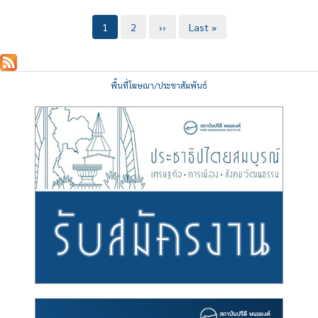
Pagination
Current
1
Page
2
Next
››
Last
Last »
page
page
page
พื้นที่โฆษณา/ประชาสัมพันธ์