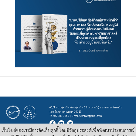
65/1 ถนนสุขุมวิท ซอยสุขุมวิท 55 (ทองหล่อ) แขวง คลองตันเหนือ
เขต วัฒนา กรุงเทพฯ 10110
Tel : 02 381 3860 | E-mail :
contact@pridi.or.th
เว็บไซต์ของเรามีการจัดเก็บคุกกี้ โดยมีวัตถุประสงค์เพื่อพัฒนาประสบการณ์
บทความ รูปภาพ และสื่ออื่นๆ ที่มีสัญลักษณ์ของสถาบันปรีดี พนมยงค์ ในเว็บไซต์
https://pridi.or.th