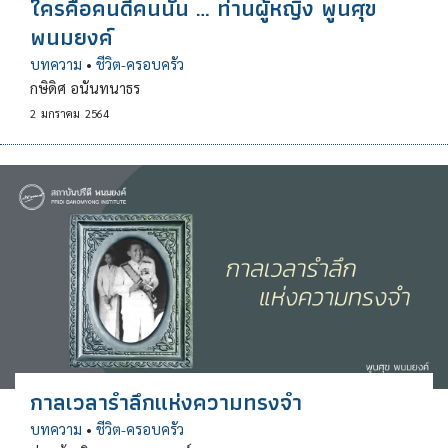
ใครคือคนดีคนนั้น … ท่านผู้หญิง พูนศุข
พนมยงค์
บทความ
•
ชีวิต-ครอบครัว
กษิดิศ อนันทนาธร
2
มกราคม
2564
กาลเวลารำลึกแห่งความทรงจำ
บทความ
•
ชีวิต-ครอบครัว