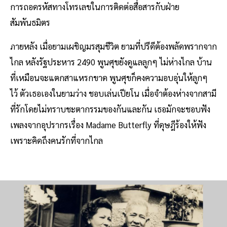
การถอดรหัสทางโทรเลขในการติดต่อสื่อสารกับฝ่าย
สัมพันธมิตร
ภายหลัง เมื่อยามเผชิญมรสุมชีวิต ยามที่ปรีดีต้องพลัดพรากจาก
ไกล หลังรัฐประหาร 2490 พูนศุขยังดูแลลูกๆ ไม่ห่างไกล บ้าน
ที่เหมือนจะแตกสาแหรกขาด พูนศุขก็คงความอบอุ่นให้ลูกๆ
ไว้ ตัวเธอเองในยามว่าง ชอบเล่นเปียโน เมื่อจำต้องห่างจากสามี
ที่รักโดยไม่ทราบชะตากรรมของกันและกัน เธอมักจะชอบฟัง
เพลงจากอุปรากรเรื่อง Madame Butterfly ที่ดุษฎีร้องให้ฟัง
เพราะคิดถึงคนรักที่จากไกล