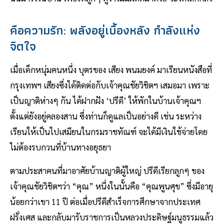
คือความรัก: พลังอยู่เบื้องหลัง กำลังแห่ง
จิตใจ
เมื่อเด็กหนุ่มคนหนึ่ง บุตรของ เสียง พนมยงค์ มาเรียนหนังสือที่
กรุงเทพฯ เสียงซึ่งได้ติดต่อกับเจ้าคุณชัยวิชิตฯ เสมอมา เพราะ
เป็นญาติห่างๆ กัน ได้ฝากฝัง ‘ปรีดี’ ให้พักในบ้านเจ้าคุณฯ
ตั้งแต่ยังอยู่คลองสาน ซึ่งท่านก็ดูแลเป็นอย่างดี เช่น ระหว่าง
เรียนให้เป็นไปเสมียนในกรมราชทัณฑ์ จะได้มีเงินใช้จ่ายโดย
ไม่ต้องรบกวนที่บ้านทางอยุธยา
ตามประสาคนที่มาอาศัยบ้านญาติผู้ใหญ่ ปรีดีเรียกลูกๆ ของ
เจ้าคุณชัยวิชิตฯว่า “คุณ” หนึ่งในนั้นคือ “คุณพูนศุข” ซึ่งมีอายุ
น้อยกว่าเขา 11 ปี ต่อเมื่อปรีดีสำเร็จการศึกษาจากประเทศ
ฝรั่งเศส และกลับมารับราชการเป็นหลวงประดิษฐ์มนูธรรมแล้ว