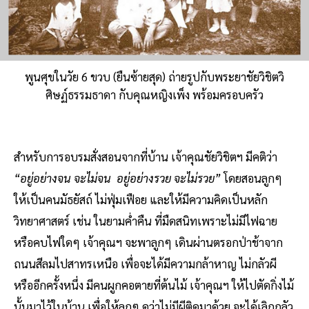
พูนศุขในวัย 6 ขวบ (ยืนซ้ายสุด) ถ่ายรูปกับพระยาชัยวิชิตวิ
ศิษฏ์ธรรมธาดา กับคุณหญิงเพ็ง พร้อมครอบครัว
สำหรับการอบรมสั่งสอนจากที่บ้าน เจ้าคุณชัยวิชิตฯ มีคติว่า
“อยู่อย่างจน จะไม่จน อยู่อย่างรวย จะไม่รวย”
โดยสอนลูกๆ
ให้เป็นคนมัธยัสถ์ ไม่ฟุ่มเฟือย และให้มีความคิดเป็นหลัก
วิทยาศาสตร์ เช่น ในยามค่ำคืน ที่มืดสนิทเพราะไม่มีไฟฉาย
หรือคบไฟใดๆ เจ้าคุณฯ จะพาลูกๆ เดินผ่านตรอกป่าช้าจาก
ถนนสีลมไปสาทรเหนือ เพื่อจะได้มีความกล้าหาญ ไม่กลัวผี
หรืออีกครั้งหนึ่ง มีคนผูกคอตายที่ต้นไม้ เจ้าคุณฯ ให้ไปตัดกิ่งไม้
นั้นมาไว้ในบ้าน เพื่อให้ลูกๆ ดูว่าไม่มีผีติดมาด้วย จะได้เลิกกลัว