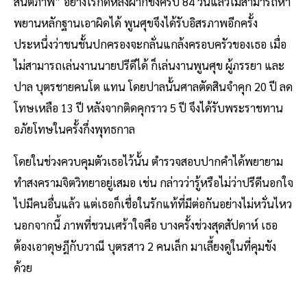
สันติภาพ” อย่างไรก็ดีหลังฝากขังครบ 84 วันแล้วไม่สามารถหา
พยานหลักฐานเอาผิดได้ พูนศุขจึงได้รับอิสรภาพอีกครั้ง
ประหนึ่งว่าชนชั้นปกครองจะกลั่นแกล้งครอบครัวของเธอ เมื่อ
ไม่สามารถเล่นงานนายปรีดีได้ ก็เล่นงานพูนศุข ผู้ภรรยา และ
ปาล บุตรชายคนโต แทน โดยปาลนั้นศาลตัดสินจำคุก 20 ปี ลด
โทษเหลือ 13 ปี หลังจากติดคุกราว 5 ปี จึงได้รับพระราชทาน
อภัยโทษในครั้งกึ่งพุทธกาล
โดยในช่วงควบคุมตัวเธอไว้นั้น ตำรวจสอบปากคำได้พยายาม
ทำสงครามจิตวิทยาอยู่เสมอ เช่น กล่าวว่ารู้หรือไม่ว่าปรีดีนอกใจ
ไปมีคนอื่นแล้ว แต่เธอก็เชื่อในรักแท้ที่มีต่อกันอย่างไม่หวั่นไหว
นอกจากนี้ ภาพที่ชวนเศร้าใจคือ บางครั้งช่วงสุดสัปดาห์ เธอ
ต้องเอาดุษฎีกับวาณี บุตรสาว 2 คนเล็ก มาเลี้ยงดูในที่คุมขัง
ด้วย