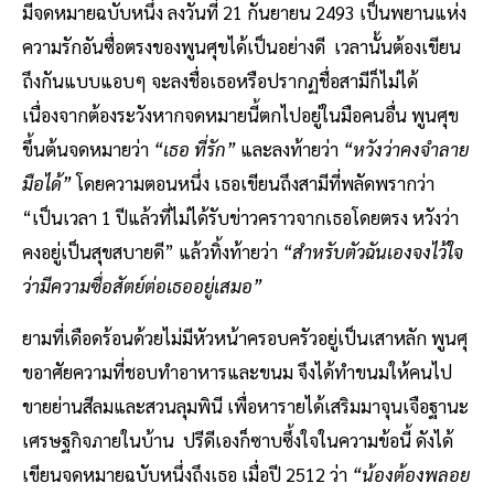
มีจดหมายฉบับหนึ่ง ลงวันที่ 21 กันยายน 2493 เป็นพยานแห่ง
ความรักอันซื่อตรงของพูนศุขได้เป็นอย่างดี เวลานั้นต้องเขียน
ถึงกันแบบแอบๆ จะลงชื่อเธอหรือปรากฏชื่อสามีก็ไม่ได้
เนื่องจากต้องระวังหากจดหมายนี้ตกไปอยู่ในมือคนอื่น พูนศุข
ขึ้นต้นจดหมายว่า
“เธอ ที่รัก”
และลงท้ายว่า
“หวังว่าคงจำลาย
มือได้”
โดยความตอนหนึ่ง เธอเขียนถึงสามีที่พลัดพรากว่า
“เป็นเวลา 1 ปีแล้วที่ไม่ได้รับข่าวคราวจากเธอโดยตรง หวังว่า
คงอยู่เป็นสุขสบายดี” แล้วทิ้งท้ายว่า
“สำหรับตัวฉันเองจงไว้ใจ
ว่ามีความซื่อสัตย์ต่อเธออยู่เสมอ”
ยามที่เดือดร้อนด้วยไม่มีหัวหน้าครอบครัวอยู่เป็นเสาหลัก พูนศุ
ขอาศัยความที่ชอบทำอาหารและขนม จึงได้ทำขนมให้คนไป
ขายย่านสีลมและสวนลุมพินี เพื่อหารายได้เสริมมาจุนเจือฐานะ
เศรษฐกิจภายในบ้าน ปรีดีเองก็ซาบซึ้งใจในความข้อนี้ ดังได้
เขียนจดหมายฉบับหนึ่งถึงเธอ เมื่อปี 2512 ว่า
“น้องต้องพลอย