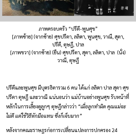
ภาพครอบครัว “ปรีดี-พูนศุข”
[ภาพซ้าย] (จากซ้าย) ศุขปรีดา, ลลิตา, พูนศุข, วาณี, สุดา,
ปรีดี, ดุษฎี, ปาล
[ภาพขวา] (จากซ้าย) (ยืน) ศุขปรีดา, สุดา, ลลิตา, ปาล (นั่ง)
วาณี, ดุษฎี
ปรีดีและพูนศุข มีบุตรธิดารวม 6 คน ได้แก่ ลลิตา ปาล สุดา ศุข
ปรีดา ดุษฎี และวาณี แน่นอนว่า แม่บ้านอย่างพูนศุข รับหน้าที่
หลักในการเลี้ยงดูลูกๆ ดุษฎีกล่าวว่า
“เมื่อลูกทำผิด คุณแม่จะ
ไม่ตี แต่ใช้วิธีหักมือแทน ซึ่งก็เจ็บมาก”
หลังจากคณะราษฎรก่อการเปลี่ยนแปลงการปกครอง 24