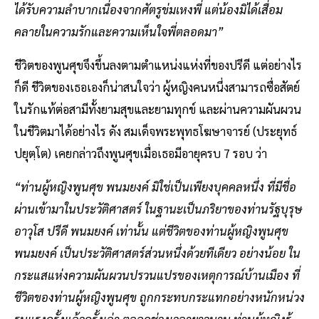
ได้รับความลำบากเนื่องจากศัตรูข่มเหงพี่ แต่น้องมิได้เสื่อม
คลายในความรักและความเห็นใจพี่ตลอดมา”
ชีวิตของพูนศุขจึงขึ้นลงตามตำแหน่งแห่งที่ของปรีดี แต่อย่างไร
ก็ดี ชีวิตของเธอเองก็น่าสนใจว่า ผู้หญิงคนหนึ่งสามารถซื่อสัตย์
ในรักแท้ต่อสามีทั้งยามสุขและยามทุกข์ และผ่านความผันผวน
ในชีวิตมาได้อย่างไร ดัง สมเด็จพระพุทธโฆษาจารย์ (ประยุทธ์
ปยุตฺโต) เคยกล่าวถึงพูนศุขเมื่อเธอมีอายุครบ 7 รอบ ว่า
“ท่านผู้หญิงพูนศุข พนมยงค์ มิใช่เป็นเพียงบุคคลหนึ่ง ที่มีชื่อ
ผ่านเข้ามาในประวัติศาสตร์ ในฐานะเป็นภริยาของท่านรัฐบุรุษ
อาวุโส ปรีดี พนมยงค์ เท่านั้น แต่ชีวิตของท่านผู้หญิงพูนศุข
พนมยงค์ เป็นประวัติศาสตร์ส่วนหนึ่งด้วยทีเดียว อย่างน้อย ใน
กระแสแห่งความผันผวนปรวนแปรของเหตุการณ์บ้านเมือง ที่
ชีวิตของท่านผู้หญิงพูนศุข ถูกกระทบกระแทกอย่างหนักหน่วง
รุนแรงครั้งแล้วครั้งเล่า ตลอดช่วงเวลายาวนาน ท่านผู้หญิงรู้