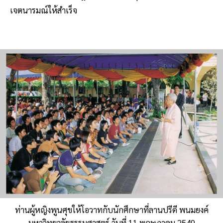
เจตนารมณ์ให้สำเร็จ
ท่านผู้หญิงพูนศุขให้โอวาทกับนักศึกษาที่ลานปรีดี พนมยงค์
มหาวิทยาลัยธรรมศาสตร์ วันที่ 11 พฤษภาคม 2549