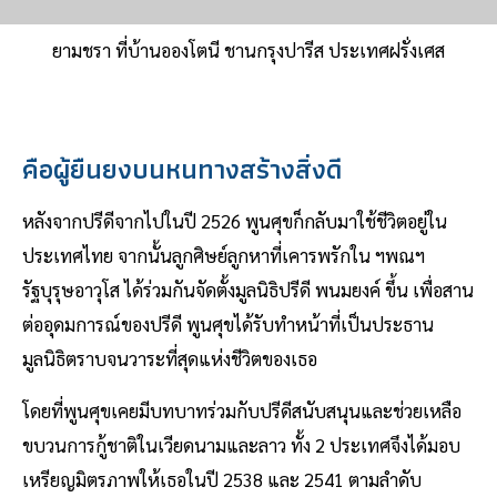
ยามชรา ที่บ้านอองโตนี ชานกรุงปารีส ประเทศฝรั่งเศส
คือผู้ยืนยงบนหนทางสร้างสิ่งดี
หลังจากปรีดีจากไปในปี 2526 พูนศุขก็กลับมาใช้ชีวิตอยู่ใน
ประเทศไทย จากนั้นลูกศิษย์ลูกหาที่เคารพรักใน ฯพณฯ
รัฐบุรุษอาวุโส ได้ร่วมกันจัดตั้งมูลนิธิปรีดี พนมยงค์ ขึ้น เพื่อสาน
ต่ออุดมการณ์ของปรีดี พูนศุขได้รับทำหน้าที่เป็นประธาน
มูลนิธิตราบจนวาระที่สุดแห่งชีวิตของเธอ
โดยที่พูนศุขเคยมีบทบาทร่วมกับปรีดีสนับสนุนและช่วยเหลือ
ขบวนการกู้ชาติในเวียดนามและลาว ทั้ง 2 ประเทศจึงได้มอบ
เหรียญมิตรภาพให้เธอในปี 2538 และ 2541 ตามลำดับ