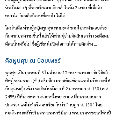
หัวเรื่องต่างๆ ที่ร้อยเรียงจากถ้อยคำในทั้ง 2 เพลง ที่เมื่อฟัง
คราวใด ก็อดคิดถึงคนที่จากไปไม่ได้
ใครกันคือ ท่านผู้หญิงพูนศุข พนมยงค์ ชวนไปหาคำตอบด้วย
กันจากบทความชิ้นนี้ แล้วให้ท่านผู้อ่านตัดสินเอาว่า เธอคือคน
ดีคนนั้นหรือไม่ ซึ่งผู้เขียนไม่ปิดโอกาสให้ท่านคิดต่าง …
คือพูนศุข ณ ป้อมเพชร์
พูนศุข เป็นบุตรคนที่ 5 ในจำนวน 12 คน ของพระยาชัยวิชิตวิ
ศิษฏ์ธรรมธาดา (ขำ) อธิบดีกรมราชทัณฑ์คนแรกในรัชกาลที่ 6
กับคุณหญิงเพ็ง เธอเกิดวันอังคารที่ 2 มกราคม ร.ศ. 130 (พ.ศ.
2455) ปีที่นายทหารคณะหนึ่งพยายามเปลี่ยนระบอบการ
ปกครอง แต่ไม่สำเร็จ จนเรียกกันว่า “กบฏ ร.ศ. 130” โดย
สมเด็จพระศรีพัชรินทราบรมราชินีนาถ พระบรมราชชนนีพันปี