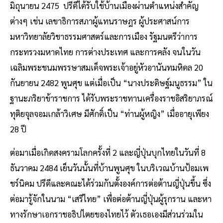
มิถุนายน 2475 ปรีดีได้รับใช้บ้านเมืองผ่านตำแหน่งสำคัญ
ต่างๆ เช่น เลขาธิการสภาผู้แทนราษฎร ผู้ประศาสน์การ
มหาวิทยาลัยวิชาธรรมศาสตร์และการเมือง รัฐมนตรีว่าการ
กระทรวงมหาดไทย การต่างประเทศ และการคลัง จนในวัน
เฉลิมพระชนมพรรษาสมเด็จพระเจ้าอยู่หัวอานันทมหิดล 20
กันยายน 2482 พูนศุข แต่เมื่อเป็น “นางประดิษฐ์มนูธรรม” ใน
ฐานะภริยาข้าราชการ ได้รับพระราชทานเครื่องราชอิสริยาภรณ์
ทุติยจุลจอมเกล้าวิเศษ มีศักดิ์เป็น “ท่านผู้หญิง” เมื่ออายุเพียง
28 ปี
ต่อมาเมื่อเกิดสงครามโลกครั้งที่ 2 และญี่ปุ่นบุกไทยในวันที่ 8
ธันวาคม 2484 เย็นวันนั้นที่บ้านพูนศุข ในบริเวณบ้านป้อมเพ
ชร์นิคม ปรีดีและคณะได้ร่วมกันตั้งองค์การต่อต้านญี่ปุ่นขึ้น ซึ่ง
ต่อมารู้จักในนาม “เสรีไทย” เพื่อต่อต้านญี่ปุ่นผู้รุกราน และหา
ทางรักษาเอกราชอธิปไตยของไทยไว้ ตัวเธอเองมีส่วนร่วมใน