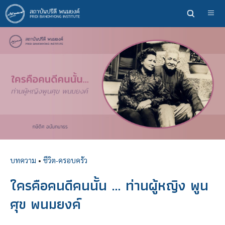
ข้าม
ไป
ยัง
เนื้อหา
หลัก
บทความ
•
ชีวิต-ครอบครัว
ใครคือคนดีคนนั้น … ท่านผู้หญิง พูน
ศุข พนมยงค์