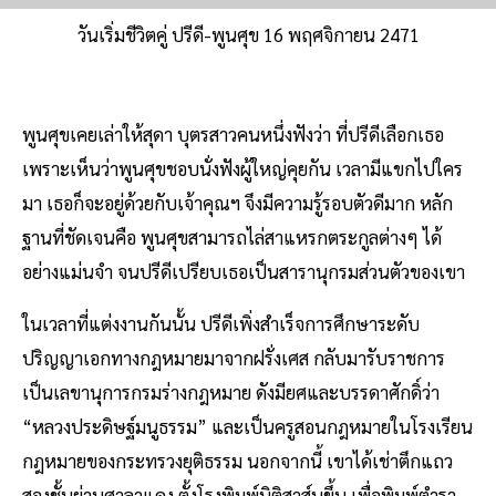
วันเริ่มชีวิตคู่ ปรีดี-พูนศุข 16 พฤศจิกายน 2471
พูนศุขเคยเล่าให้สุดา บุตรสาวคนหนึ่งฟังว่า ที่ปรีดีเลือกเธอ
เพราะเห็นว่าพูนศุขชอบนั่งฟังผู้ใหญ่คุยกัน เวลามีแขกไปใคร
มา เธอก็จะอยู่ด้วยกับเจ้าคุณฯ จึงมีความรู้รอบตัวดีมาก หลัก
ฐานที่ชัดเจนคือ พูนศุขสามารถไล่สาแหรกตระกูลต่างๆ ได้
อย่างแม่นจำ จนปรีดีเปรียบเธอเป็นสารานุกรมส่วนตัวของเขา
ในเวลาที่แต่งงานกันนั้น ปรีดีเพิ่งสำเร็จการศึกษาระดับ
ปริญญาเอกทางกฎหมายมาจากฝรั่งเศส กลับมารับราชการ
เป็นเลขานุการกรมร่างกฎหมาย ดังมียศและบรรดาศักดิ์ว่า
“หลวงประดิษฐ์มนูธรรม” และเป็นครูสอนกฎหมายในโรงเรียน
กฎหมายของกระทรวงยุติธรรม นอกจากนี้ เขาได้เช่าตึกแถว
สองชั้นย่านศาลาแดง ตั้งโรงพิมพ์นิติสาส์นขึ้น เพื่อพิมพ์ตำรา