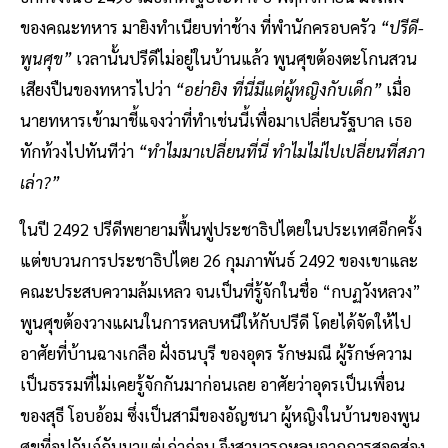
ของคณะทหาร มายิงทำเนียบท่าช้าง ที่พำนักครอบครัว
“ปรีดี-
พูนศุข”
เวลานั้นปรีดีไม่อยู่ในบ้านแล้ว พูนศุขต้องตะโกนสวน
เสียงปืนของทหารไปว่า
“อย่ายิง ที่นี่มีแต่ผู้หญิงกับเด็ก”
เมื่อ
นายทหารเข้ามาชี้แจงว่าที่ทำเช่นนี้เพื่อมาเปลี่ยนรัฐบาล เธอ
ทักท้วงไปทันทีว่า
“ทำไมมาเปลี่ยนที่นี่ ทำไมไม่ไปเปลี่ยนที่สภา
เล่า?”
ในปี 2492 ปรีดีพยายามฟื้นฟูประชาธิปไตยในประเทศอีกครั้ง
แต่ขบวนการประชาธิปไตย 26 กุมภาพันธ์ 2492 ของเขาและ
คณะประสบความล้มเหลว จนเป็นที่รู้จักในชื่อ “กบฏวังหลวง”
พูนศุขต้องวางแผนในการหลบหนีให้กับปรีดี โดยได้จัดให้ไป
อาศัยที่บ้านฉางเกลือ ฝั่งธนบุรี ของอุดร รักษมณี ผู้รักษ์ความ
เป็นธรรมที่ไม่เคยรู้จักกันมาก่อนเลย อาศัยว่าอุดรเป็นเพื่อน
ของสุธี โอบอ้อม ซึ่งเป็นสามีของอัญชนา ผู้หญิงในบ้านของพูน
ศุขที่อุปถัมภ์กันมาแต่เก่าก่อน จึงสามารถหลบจากการสอดส่อง