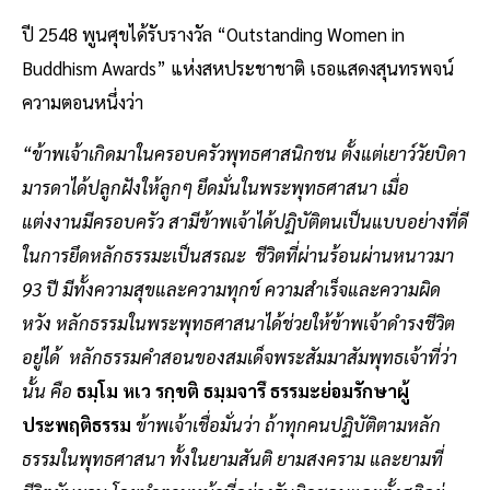
ปี 2548 พูนศุขได้รับรางวัล “Outstanding Women in
Buddhism Awards” แห่งสหประชาชาติ เธอแสดงสุนทรพจน์
ความตอนหนึ่งว่า
“ข้าพเจ้าเกิดมาในครอบครัวพุทธศาสนิกชน ตั้งแต่เยาว์วัยบิดา
มารดาได้ปลูกฝังให้ลูกๆ ยึดมั่นในพระพุทธศาสนา เมื่อ
แต่งงานมีครอบครัว สามีข้าพเจ้าได้ปฏิบัติตนเป็นแบบอย่างที่ดี
ในการยึดหลักธรรมะเป็นสรณะ ชีวิตที่ผ่านร้อนผ่านหนาวมา
93 ปี มีทั้งความสุขและความทุกข์ ความสำเร็จและความผิด
หวัง หลักธรรมในพระพุทธศาสนาได้ช่วยให้ข้าพเจ้าดำรงชีวิต
อยู่ได้ หลักธรรมคำสอนของสมเด็จพระสัมมาสัมพุทธเจ้าที่ว่า
นั้น คือ
ธมฺโม หเว รกฺขติ ธมฺมจารึ ธรรมะย่อมรักษาผู้
ประพฤติธรรม
ข้าพเจ้าเชื่อมั่นว่า ถ้าทุกคนปฏิบัติตามหลัก
ธรรมในพุทธศาสนา ทั้งในยามสันติ ยามสงคราม และยามที่