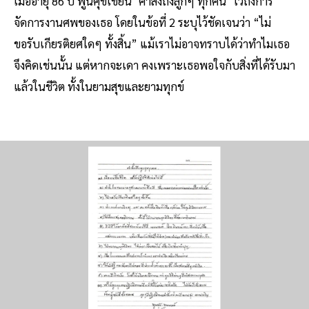
เมื่ออายุ 86 ปี พูนศุขเขียน ‘คำสั่งถึงลูกๆ ทุกคน’ ไว้ถึงการ
จัดการงานศพของเธอ โดยในข้อที่ 2 ระบุไว้ชัดเจนว่า “ไม่
ขอรับเกียรติยศใดๆ ทั้งสิ้น” แม้เราไม่อาจทราบได้ว่าทำไมเธอ
จึงคิดเช่นนั้น แต่หากจะเดา คงเพราะเธอพอใจกับสิ่งที่ได้รับมา
แล้วในชีวิต ทั้งในยามสุขและยามทุกข์