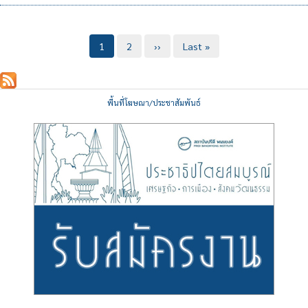
Pagination
Current
1
Page
2
Next
››
Last
Last »
page
page
page
พื้นที่โฆษณา/ประชาสัมพันธ์