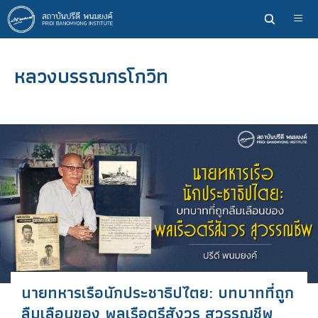
ข้าม
ไป
ยัง
เนื้อหา
หลวงบรรณกรโกวิท
หลัก
นายทหารเรือนักประชาธิปไตย: บทบาทที่ถูก
ลืมเลือนของ พลเรือตรีสังวร สุวรรณชีพ