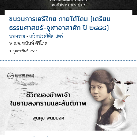
ขบวนการเสรีไทย ภายใต้โดม (เตรียม
ธรรมศาสตร์-จุฬาอาสาศึก ปี ๒๔๘๘)
บทความ
•
เกร็ดประวัติศาสตร์
พ.ต.อ. ชนันท์ ศิริโภค
3
กุมภาพันธ์
2565