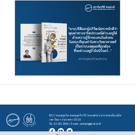
65/1 ถนนสุขุมวิท ซอยสุขุมวิท 55 (ทองหล่อ) แขวง คลองตันเหนือ
เขต วัฒนา กรุงเทพฯ 10110
Tel : 02 381 3860 | E-mail :
contact@pridi.or.th