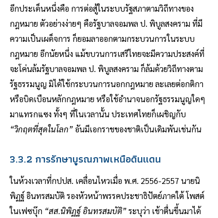
อีกประเด็นหนึ่งคือ การต่อสู้ในระบบรัฐสภาตามวิถีทางของ
กฎหมาย ตัวอย่างง่ายๆ คือรัฐบาลจอมพล ป. พิบูลสงคราม ที่มี
ความเป็นเผด็จการ ก็ยอมลาออกตามกระบวนการในระบบ
กฎหมาย อีกนัยหนึ่ง แม้ขบวนการเสรีไทยจะมีความประสงค์ที่
จะโค่นล้มรัฐบาลจอมพล ป. พิบูลสงคราม ก็ล้มด้วยวิถีทางตาม
รัฐธรรมนูญ มิได้ใช้กระบวนการนอกกฎหมาย ละเลยต่อกติกา
หรือบิดเบือนหลักกฎหมาย หรือใช้อำนาจนอกรัฐธรรมนูญใดๆ
มาแทรกแซง ทั้งๆ ที่ในเวลานั้น ประเทศไทยก็เผชิญกับ
“วิกฤตที่สุดในโลก”
อันมีเอกราชของชาติเป็นเดิมพันเช่นกัน
3.3.2 การรักษาบูรณภาพเหนือดินแดน
ในห้วงเวลาที่กปปส. เคลื่อนไหวเมื่อ พ.ศ. 2556-2557 นายนิ
พิฏฐ์ อินทรสมบัติ รองหัวหน้าพรรคประชาธิปัตย์ภาคใต้ โพสต์
ในเฟซบุ๊ก
“สส.นิพิฏฐ์ อินทรสมบัติ”
ระบุว่า เช้าตื่นขึ้นมาได้