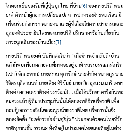
ในตอนเย็นของวันที่ญี่ปุ่นบุกไทย ที่บ้าน
[6]
ของนายปรีดี พนม
ยงค์ หัวหน้าผู้ก่อการเปลี่ยนแปลงการปกครองฝ่ายพลเรือน มี
เพื่อนร่วมก่อการฯ หลายคน และผู้ที่เลื่อมใสความสามารถและ
อุดมคติประชาธิปไตยของนายปรีดี ปรึกษาหารือกันเกี่ยวกับ
ภาวะฉุกเฉินของบ้านเมือง
[7]
นายปรีดี พนมยงค์ บันทึกต่อไปว่า “เมื่อข้าพเจ้ากลับถึงบ้าน
แล้วก็พบเพื่อนหลายคนที่มาคอยอยู่ อาทิ หลวงบรรณกรโกวิท
(เปาว์ จักกะพาก) นายสงวน ตุลารักษ์ นายจำกัด พลางกูร นาย
วิจิตร ลุลิตานนท์ นายเตียง ศิริขันธ์ นายถวิล อุดล ม.ล.กรี เดชา
ติวงศ์ (หลวงเดชาติวงศ์ วราวัฒน์) … เมื่อได้ปรึกษาหารือกันพอ
สมควรแล้ว ผู้ที่มาประชุมวันนั้นได้ตกลงพลีชีพเพื่อชาติ เพื่อ
กอบกู้เอกราชอธิปไตยสมบูรณ์ของชาติไทย เพื่อการนั้นจึง
ตกลงจัดตั้ง
“องค์การต่อต้านญี่ปุ่น”
ประกอบด้วยคนไทยที่รัก
ชาติทุกชนชั้น วรรณะ ทั้งที่อยู่ในประเทศไทยและที่อยู่ในต่าง