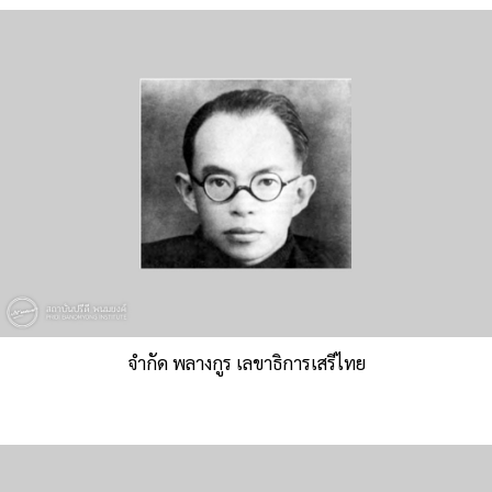
จำกัด พลางกูร เลขาธิการเสรีไทย