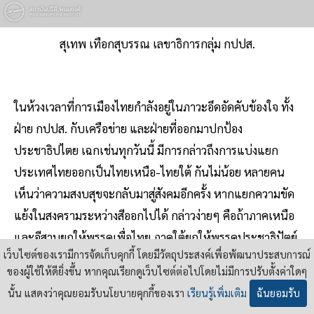
สุเทพ เทือกสุบรรณ เลขาธิการกลุ่ม กปปส.
ในห้วงเวลาที่การเมืองไทยกำลังอยู่ในภาวะอึดอัดคับข้องใจ ทั้ง
ฝ่าย กปปส. กับเครือข่าย และฝ่ายที่ออกมาปกป้อง
ประชาธิปไตย เฉกเช่นทุกวันนี้ มีการกล่าวถึงการแบ่งแยก
ประเทศไทยออกเป็นไทยเหนือ-ไทยใต้ กันไม่น้อย หลายคน
เห็นว่าความสงบสุขจะกลับมาสู่สังคมอีกครั้ง หากแยกความขัด
แย้งในสงครามระหว่างสีออกไปได้ กล่าวง่ายๆ คือถ้าภาคเหนือ
และอีสานยกให้พรรคเพื่อไทย ภาคใต้ยกให้พรรคประชาธิปัตย์
เว็บไซต์ของเรามีการจัดเก็บคุกกี้ โดยมีวัตถุประสงค์เพื่อพัฒนาประสบการณ์
ก็คงจะดีไม่น้อย เพราะจะได้ไม่ต้องให้คนอีกภาคหนึ่งที่ไม่เห็น
ของผู้ใช้ให้ดียิ่งขึ้น หากคุณเรียกดูเว็บไซต์ต่อไปโดยไม่มีการปรับตั้งค่าใดๆ
ด้วยกับเรา มาไล่รัฐบาลฝ่ายเรา สลับกันไปสลับกันมาอย่างไม่รู้
นั้น แสดงว่าคุณยอมรับนโยบายคุกกี้ของเรา
เรียนรู้เพิ่มเติม
ฉันยอมรับ
จะหาทางลงอย่างไร