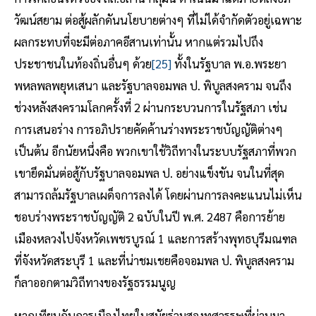
วัฒน์สยาม ต่อสู้ผลักดันนโยบายต่างๆ ที่ไม่ได้จำกัดตัวอยู่เฉพาะ
ผลกระทบที่จะมีต่อภาคอีสานเท่านั้น หากแต่รวมไปถึง
ประชาชนในท้องถิ่นอื่นๆ ด้วย
[25]
ทั้งในรัฐบาล พ.อ.พระยา
พหลพลพยุหเสนา และรัฐบาลจอมพล ป. พิบูลสงคราม จนถึง
ช่วงหลังสงครามโลกครั้งที่ 2 ผ่านกระบวนการในรัฐสภา เช่น
การเสนอร่าง การอภิปรายคัดค้านร่างพระราชบัญญัติต่างๆ
เป็นต้น อีกนัยหนึ่งคือ พวกเขาใช้วิถีทางในระบบรัฐสภาที่พวก
เขายึดมั่นต่อสู้กับรัฐบาลจอมพล ป. อย่างแข็งขัน จนในที่สุด
สามารถล้มรัฐบาลเผด็จการลงได้ โดยผ่านการลงคะแนนไม่เห็น
ชอบร่างพระราชบัญญัติ 2 ฉบับในปี พ.ศ. 2487 คือการย้าย
เมืองหลวงไปจังหวัดเพชรบูรณ์ 1 และการสร้างพุทธบุรีมณฑล
ที่จังหวัดสระบุรี 1 และที่น่าชมเชยคือจอมพล ป. พิบูลสงคราม
ก็ลาออกตามวิถีทางของรัฐธรรมนูญ
หากเทียบกับการเมืองไทยในสมัยร่วมสองทศวรรษที่ผ่านมา