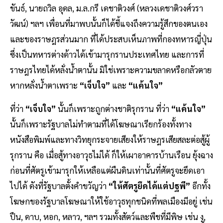
ขันธ์, นายถวิล อุดล, ม.ล.กรี เดชาติวงศ์ (หลวงเดชาติวงศ์วรา
วัฒน์) ฯลฯ เพื่อนที่มาพบนั้นก็ได้ชี้แจงถึงความรู้สึกของตนเอง
และของราษฎรส่วนมาก ที่ได้ประสบเห็นภาพที่กองทหารญี่ปุ่น
ซึ่งเป็นทหารต่างด้าวได้เข้ามารุกรานประเทศไทย และการที่
ราษฎรไทยได้หลั่งน้ำตานั้น มิใช่เพราะความขลาดหรือกลัวตาย
หากหลั่งน้ำตาเพราะ
“เจ็บใจ”
และ
“แค้นใจ”
ที่ว่า
“เจ็บใจ”
นั้นก็เพราะถูกต่างชาติรุกราน ที่ว่า
“แค้นใจ”
นั้นก็เพราะรัฐบาลไม่ทำตามที่ได้โฆษณาเรียกร้องทั้งทาง
หนังสือพิมพ์และทางวิทยุกระจายเสียงให้ราษฎรเสียสละต่อสู้ผู้
รุกราน คือ เมื่อสู้ทางอาวุธไม่ได้ ก็ให้เผาอาคารบ้านเรือน ยุ้งฉาง
ก่อนที่ศัตรูเข้ามารุกให้เหลือแต่ผืนดินเท่านั้นที่ศัตรูจะยึดเอา
ไปได้ ดังที่รัฐบาลตั้งคำขวัญว่า
“ให้ศัตรูยึดได้แต่ปฐพี”
อีกทั้ง
โฆษกของรัฐบาลโฆษณาให้ใช้อาวุธทุกชนิดที่พลเมืองมีอยู่ เช่น
ปืน, ดาบ, หอก, หลาว, ฯลฯ รวมทั้งสัตว์และพืชที่มีพิษ เช่น งู,