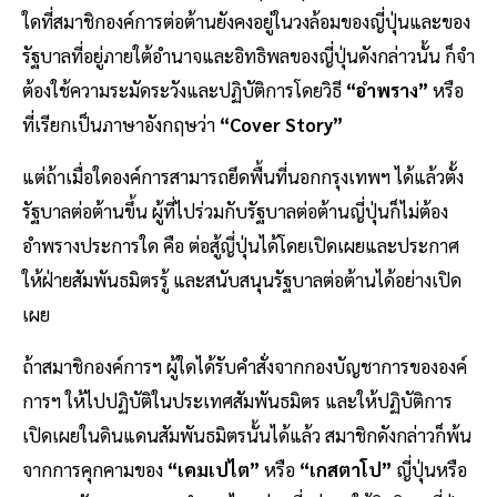
ใดที่สมาชิกองค์การต่อต้านยังคงอยู่ในวงล้อมของญี่ปุ่นและของ
รัฐบาลที่อยู่ภายใต้อำนาจและอิทธิพลของญี่ปุ่นดังกล่าวนั้น ก็จำ
ต้องใช้ความระมัดระวังและปฏิบัติการโดยวิธี
“อำพราง”
หรือ
ที่เรียกเป็นภาษาอังกฤษว่า
“Cover Story”
แต่ถ้าเมื่อใดองค์การสามารถยึดพื้นที่นอกกรุงเทพฯ ได้แล้วตั้ง
รัฐบาลต่อต้านขึ้น ผู้ที่ไปร่วมกับรัฐบาลต่อต้านญี่ปุ่นก็ไม่ต้อง
อำพรางประการใด คือ ต่อสู้ญี่ปุ่นได้โดยเปิดเผยและประกาศ
ให้ฝ่ายสัมพันธมิตรรู้ และสนับสนุนรัฐบาลต่อต้านได้อย่างเปิด
เผย
ถ้าสมาชิกองค์การฯ ผู้ใดได้รับคำสั่งจากกองบัญชาการขององค์
การฯ ให้ไปปฏิบัติในประเทศสัมพันธมิตร และให้ปฏิบัติการ
เปิดเผยในดินแดนสัมพันธมิตรนั้นได้แล้ว สมาชิกดังกล่าวก็พ้น
จากการคุกคามของ
“เคมเปไต”
หรือ
“เกสตาโป”
ญี่ปุ่นหรือ