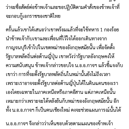
ว่าจะซื่อสัตย์ต่อข้าพเจ้าและขอปฏิบัติตามคำสั่งของข้าพเจ้าที่
จะกอบกู้เอกราชของชาติไทย
ครั้นแล้วเขาได้เสนอว่าเขาพร้อมแล้วที่จะใช้ทหาร 1 กองร้อย
นำข้าพเจ้ากับเขาและเพื่อนที่ไว้ใจได้ออกเดินทางจาก
กาญจนบุรีเข้าไปในเขตพม่าของอังกฤษสมัยนั้น เพื่อจัดตั้ง
รัฐบาลพลัดถิ่นต่อต้านญี่ปุ่น เขาหวังว่ารัฐบาลอังกฤษคงให้
ความสนับสนุน ข้าพเจ้ากล่าวขอบใจ น.อ.อ.กาจฯ แล้วชี้แจงกับ
เขาว่า การที่จะตั้งรัฐบาลพลัดถิ่นในพม่านั้นยังไม่ถึงเวลา
เพราะเราอาจจะตั้งรัฐบาลต่อต้านญี่ปุ่นได้ในดินแดนของเรา
เองโดยเฉพาะในภาคเหนือหรือภาคอีสาน แต่ภาคเหนือนั้น
เหมาะกว่าเพราะจะได้หลังยันกับพม่าของอังกฤษสมัยนั้น อีก
ทั้ง น.อ.อ.กาจฯ ก็เป็นคนเชียงใหม่ คงจะช่วยแผนการณ์นั้นได้
น.อ.อ.กาจฯ จึงกล่าวว่าเห็นชอบด้วยตามแผนของข้าพเจ้า