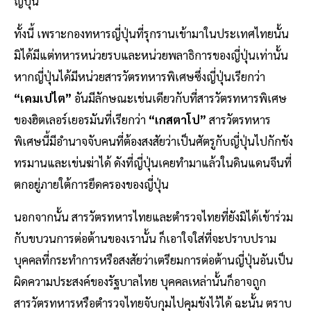
ญี่ปุ่น
ทั้งนี้ เพราะกองทหารญี่ปุ่นที่รุกรานเข้ามาในประเทศไทยนั้น
มิได้มีแต่ทหารหน่วยรบและหน่วยพลาธิการของญี่ปุ่นเท่านั้น
หากญี่ปุ่นได้มีหน่วยสารวัตรทหารพิเศษซึ่งญี่ปุ่นเรียกว่า
“เคมเปไต”
อันมีลักษณะเช่นเดียวกับที่สารวัตรทหารพิเศษ
ของฮิตเลอร์เยอรมันที่เรียกว่า
“เกสตาโป”
สารวัตรทหาร
พิเศษนี้มีอำนาจจับคนที่ต้องสงสัยว่าเป็นศัตรูกับญี่ปุ่นไปกักขัง
ทรมานและเข่นฆ่าได้ ดังที่ญี่ปุ่นเคยทำมาแล้วในดินแดนจีนที่
ตกอยู่ภายใต้การยึดครองของญี่ปุ่น
นอกจากนั้น สารวัตรทหารไทยและตำรวจไทยที่ยังมิได้เข้าร่วม
กับขบวนการต่อต้านของเรานั้น ก็เอาใจใส่ที่จะปราบปราม
บุคคลที่กระทำการหรือสงสัยว่าเตรียมการต่อต้านญี่ปุ่นอันเป็น
ผิดความประสงค์ของรัฐบาลไทย บุคคลเหล่านั้นก็อาจถูก
สารวัตรทหารหรือตำรวจไทยจับกุมไปคุมขังไว้ได้ ฉะนั้น ตราบ