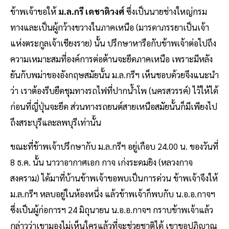
ข้าพเจ้าขอให้
ม.ล.กรี เดชาติวงศ์
ซึ่งเป็นนายช่างใหญ่กรม
ทางและเป็นผู้กว้างขวางในภาคเหนือ (มารดาภรรยาเป็นเจ้า
แห่งตระกูลเจ้าเชียงราย) นั้น ปรึกษาหารือกับข้าพเจ้าต่อไปถึง
ความเหมาะสมที่องค์การต่อต้านจะยึดภาคเหนือ เพราะมีหลัง
ยันกับพม่าของอังกฤษสมัยนั้น ม.ล.กรีฯ เห็นชอบด้วยจึงแนะนำ
ว่า เราต้องรีบยืดชุมทางรถไฟที่ปากน้ำโพ (นครสวรรค์) ไว้ให้ได้
ก่อนที่ญี่ปุ่นจะยึด ส่วนทางรถยนต์สายเหนือสมัยนั้นก็มีเพียงไป
ถึงสระบุรีและลพบุรีเท่านั้น
ขณะที่ข้าพเจ้าปรึกษากับ ม.ล.กรีฯ อยู่เกือบ 24.00 น. ของวันที่
8 ธ.ค. นั้น นาวาอากาศเอก กาจ เก่งระดมยิง (หลวงกาจ
สงคราม) ได้มาที่บ้านข้าพเจ้าขอพบเป็นการด่วน ข้าพเจ้าจึงให้
ม.ล.กรีฯ หลบอยู่ในห้องหนึ่ง แล้วข้าพเจ้าก็พบกับ น.อ.อ.กาจฯ
ซึ่งเป็นผู้ก่อการฯ 24 มิถุนายน น.อ.อ.กาจฯ กราบข้าพเจ้าแล้ว
กล่าวว่าเขามองไม่เห็นใครแล้วที่จะช่วยชาติได้ เขาขอปฏิญาณ