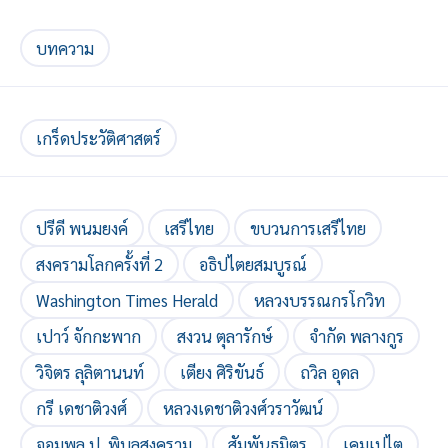
บทความ
เกร็ดประวัติศาสตร์
ปรีดี พนมยงค์
เสรีไทย
ขบวนการเสรีไทย
สงครามโลกครั้งที่ 2
อธิปไตยสมบูรณ์
Washington Times Herald
หลวงบรรณกรโกวิท
เปาว์ จักกะพาก
สงวน ตุลารักษ์
จำกัด พลางกูร
วิจิตร ลุลิตานนท์
เตียง ศิริขันธ์
ถวิล อุดล
กรี เดชาติวงศ์
หลวงเดชาติวงศ์วราวัฒน์
จอมพล ป. พิบูลสงคราม
สัมพันธมิตร
เคมเปไต