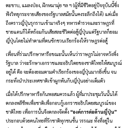
ตะขาบ, แมลงป่อง, ฝักหมามุ่ย ฯล ฯ (ผู้ที่มีชีวิตอยู่ปัจจุบันนี้ซึ่ง
ฟังวิทยุกระจายเสียงของรัฐบาลสมัยนั้นคงระลึกถึงได้) แต่เมื่อ
ถึงคราวญี่ปุ่นรุกรานเข้ามาจริงๆ ทหารตำรวจและราษฎรที่
ชายแดนก็ได้พร้อมกันเสียสละชีวิตต่อสู้ญี่ปุ่นแต่รัฐบาลก็ยอม
ญี่ปุ่นโดยไม่ทำตามที่ตนชักชวนเรียกร้องให้ราษฎรต่อสู้
เพื่อนที่ร่วมปรึกษาหารือขณะนั้นเห็นว่าราษฎรไม่อาจหวังพึ่ง
รัฐบาล ว่าจะรักษาเอกราชและอธิปไตยของชาติไทยให้สมบูรณ์
อยู่ได้ คือ จะต้องยอมตามคำเรียกร้องของญี่ปุ่นมากยิ่งขึ้น จน
กระทั่งนำประเทศชาติเข้าผูกพันกับญี่ปุ่นอย่างเต็มตัว
เมื่อได้ปรึกษาหารือกันพอสมควรแล้ว ผู้ที่มาประชุมวันนั้นได้
ตกลงพลีชีพเพื่อชาติเพื่อกอบกู้เอกราชอธิปไตยสมบูรณ์ของ
ชาติไทย เพื่อการนั้นจึงตกลงจัดตั้ง
“องค์การต่อต้านญี่ปุ่น”
ประกอบด้วยคนไทยที่รักชาติทุกชนชั้น วรรณะ ทั้งที่อยู่ใน