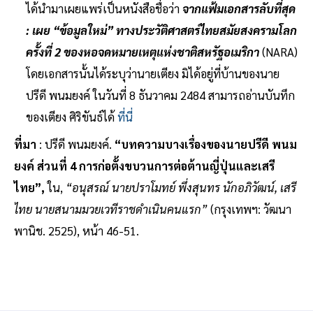
ได้นำมาเผยแพร่เป็นหนังสือชื่อว่า
จากแฟ้มเอกสารลับที่สุด
: เผย “ข้อมูลใหม่” ทางประวัติศาสตร์ไทยสมัยสงครามโลก
ครั้งที่ 2 ของหอจดหมายเหตุแห่งชาติสหรัฐอเมริกา
(NARA)
โดยเอกสารนั้นได้ระบุว่านายเตียง มิได้อยู่ที่บ้านของนาย
ปรีดี พนมยงค์ ในวันที่ 8 ธันวาคม 2484 สามารถอ่านบันทึก
ของเตียง ศิริขันธ์ได้
ที่นี่
ที่มา
: ปรีดี พนมยงค์.
“บทความบางเรื่องของนายปรีดี พนม
ยงค์ ส่วนที่ 4 การก่อตั้งขบวนการต่อต้านญี่ปุ่นและเสรี
ไทย”,
ใน,
“อนุสรณ์ นายปราโมทย์ พึ่งสุนทร นักอภิวัฒน์, เสรี
ไทย นายสนามมวยเวทีราชดำเนินคนแรก”
(กรุงเทพฯ: วัฒนา
พานิช. 2525), หน้า 46-51.