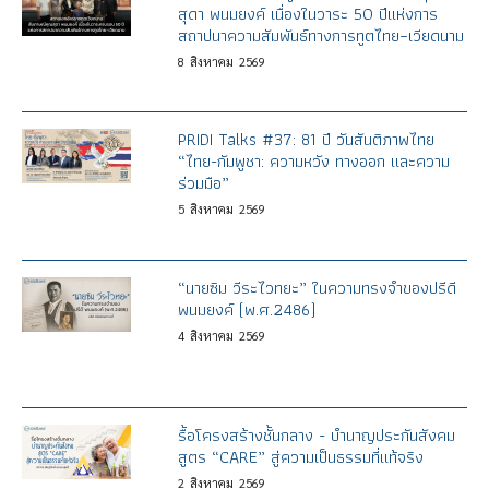
สุดา พนมยงค์ เนื่องในวาระ 50 ปีแห่งการ
สถาปนาความสัมพันธ์ทางการทูตไทย–เวียดนาม
8
สิงหาคม
2569
PRIDI Talks #37: 81 ปี วันสันติภาพไทย
“ไทย-กัมพูชา: ความหวัง ทางออก และความ
ร่วมมือ”
5
สิงหาคม
2569
“นายซิม วีระไวทยะ” ในความทรงจำของปรีดี
พนมยงค์ (พ.ศ.2486)
4
สิงหาคม
2569
รื้อโครงสร้างชั้นกลาง - บำนาญประกันสังคม
สูตร “CARE” สู่ความเป็นธรรมที่แท้จริง
2
สิงหาคม
2569