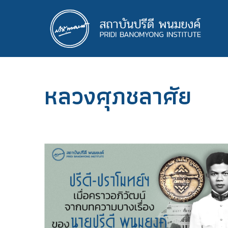
ข้าม
ไป
ยัง
เนื้อหา
หลัก
หลวงศุภชลาศัย