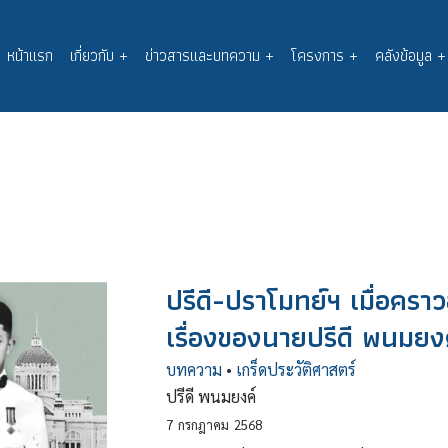
หน้าแรก
เกี่ยวกับ
+
ข่าวสารและบทความ
+
โครงการ
+
คลังข้อมูล
+
Main
navigation
ปรีดี-ปราโมทย์ฯ เมื่อคร
เรื่องของนายปรีดี พนมยง
บทความ
•
เกร็ดประวัติศาสตร์
ปรีดี พนมยงค์
7
กรกฎาคม
2568