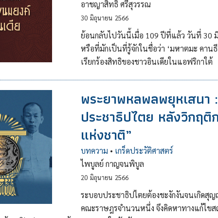
อาชญาสิทธิ์ ศรีสุวรรณ
30
มิถุนายน
2566
ย้อนกลับไปวันนี้เมื่อ 109 ปีที่แล้ว วันที่ 
หรือที่มักเป็นที่รู้จักในชื่อว่า ‘มหาตมะ คาน
เรียกร้องสิทธิของชาวอินเดียในแอฟริกาใต้
พระยาพหลพลพยุหเสนา :
ประชาธิปไตย หลังวิกฤติ
แห่งชาติ”
บทความ
•
เกร็ดประวัติศาสตร์
ไพบูลย์ กาญจนพิบูล
20
มิถุนายน
2566
ระบอบประชาธิปไตยต้องชะงักงันจนเกิดสุ
คณะราษฎรจำนวนหนึ่ง จึงคิดหาทางแก้ไขสถ