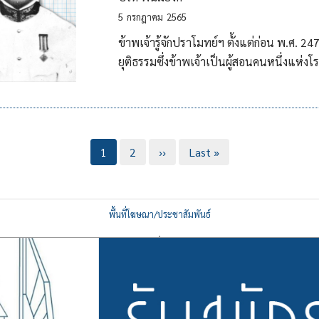
5
กรกฎาคม
2565
ข้าพเจ้ารู้จักปราโมทย์ฯ ตั้งแต่ก่อน พ.ศ.
ยุติธรรมซึ่งข้าพเจ้าเป็นผู้สอนคนหนึ่งแห่งโร
Current
1
Page
2
Next
››
Last
Last »
page
page
page
พื้นที่โฆษณา/ประชาสัมพันธ์