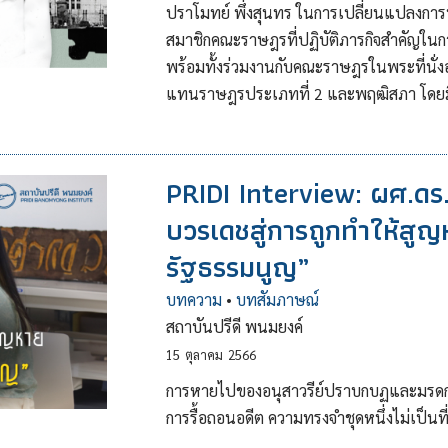
ปราโมทย์ พึ่งสุนทร ในการเปลี่ยนแปลงการป
สมาชิกคณะราษฎรที่ปฏิบัติภารกิจสำคัญใน
พร้อมทั้งร่วมงานกับคณะราษฎรในพระที่นั่งอ
แทนราษฎรประเภทที่ 2 และพฤฒิสภา โดยมีบ
PRIDI Interview: ผศ.ด
บวรเดชสู่การถูกทำให้สูญห
รัฐธรรมนูญ”
บทความ
•
บทสัมภาษณ์
สถาบันปรีดี พนมยงค์
15
ตุลาคม
2566
การหายไปของอนุสาวรีย์ปราบกบฏและมรดกคณ
การรื้อถอนอดีต ความทรงจำชุดหนึ่งไม่เป็นที