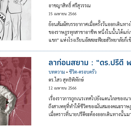
อาชญาสิทธิ์ ศรีสุวรรณ
15
เมษายน
2566
ย้อนสัมผัสบรรยากาศเมื่อครั้งวันออกเดินทา
ของราษฎรทุกสาขาอาชีพ หนึ่งในนั้นได้แก่เหล
แขก" แห่งโรงเรียนอัสสละฟียะฮ์วิทยาลัยก็เข
ลาก่อนสยาม : “ดร.ปรีดี พน
บทความ
•
ชีวิต-ครอบครัว
ดร.ไสว สุทธิพิทักษ์
12
เมษายน
2566
เรื่องราวการถูกเนรเทศไปยังแดนไกลของนา
ถึงสาเหตุที่ทำให้ชีวิตของมันสมองคณะราษฎ
เมื่อคราวที่นายปรีดีจะต้องออกเดินทางนั้นมา