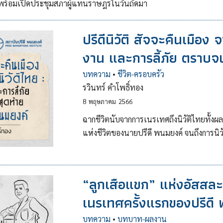
6 พร้อมเปิดประชุมสภาผู้แทนราษฎรในวันถัดมา
ปรีดีนิวัติ สัจจะคืนเมือง
งาน และการลี้ภัย ตราบจ
บทความ
•
ชีวิต-ครอบครัว
รวินทร์ คำโพธิ์ทอง
8
พฤษภาคม
2566
ฉากชีวิตนับจากการเนรเทศถึงนิวัติไทยทั้ง
แห่งชีวิตของนายปรีดี พนมยงค์ จนถึงการนิ
“ลูกเสือแขก” แห่งอัสสละ
เนรเทศครั้งแรกของปรีดี
บทความ
•
บทบาท-ผลงาน