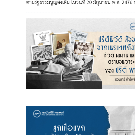
ตามรัฐธรรมนูญดังเดิม ในวันที่ 20 มิถุนายน พ.ศ. 247