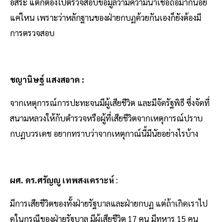
อิสระ แต่ก็ต้องไปตรวจสอบข้อมูลว่ามีความน่าเชื่อถือมากน้อย
แค่ไหน เพราะว่าหลักฐานของฝ่ายกบฏด้วยกันเองก็ยังต้องมี
การตรวจสอบ
ชญานิษฐ์ แสงสอาด :
จากเหตุการณ์การปะทะจนมีผู้เสียชีวิต และมีจัดรัฐพิธี ซึ่งจัดที่
สนามหลวงให้กับตำรวจหรือผู้ที่เสียชีวิตจากเหตุการณ์ปราบ
กบฏบวรเดช อยากทราบว่าจากเหตุกาณ์นี้มีนัยอย่างไรบ้าง
ผศ. ดร.ศรัญญู เทพสงเคราะห์
:
มีการเสียชีวิตของทั้งฝ่ายรัฐบาลและฝ่ายกบฏ แต่ถ้าเกิดเราไป
ดูในกรณีของฝ่ายรัฐบาล มีผู้เสียชีวิต 17 คน มีทหาร 15 คน