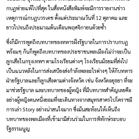
กบฏพ่ายแพ้ไปที่สุด ในสื่อหนังสือพิมพ์จะมีการรายงานข่าว
เหตุการณ์กบฏบวรเดช ตั้งแต่ประมาณวันที่ 12 ตุลาคม และ
ยาวไปจนถึงประมาณต้นเดือนพฤศจิกายนด้วยซ้ำ
ซึ่งก็มีการพูดถึงบทบาทของทหารฝั่งรัฐบาลในการปราบกบฏ
พร้อมๆ กันก็พูดถึงบทบาทของประชาชนพลเมืองไม่ว่าจะเป็น
ลูกเสือในกรุงเทพฯ ตามโรงเรียนต่างๆ โรงเรียนมัธยมที่ส่งไป
เป็นแนวหลังในการส่งเสบียงส่งกำลังพลอะไรต่างๆ ให้กับทหาร
ฝ่ายรัฐบาลและก็ลูกเสือตามต่างจังหวัด เช่น จังหวัดอยุธยา ที่จะ
มาช่วยรัฐบาล และบทบาทของผู้หญิง ที่มีบทบาทสำคัญเลยคือ
อย่างผู้หญิงคนหนึ่งยอมที่จะเดินทางจากสมุทรสาครไปโคราชมี
การเล่า Story อย่างน่าสนใจมาก ซึ่งมันสะท้อนให้เห็นถึง
บทบาทของพลเมืองที่เข้ามามีส่วนร่วมในการพิทักษ์ระบอบ
รัฐธรรมนูญ