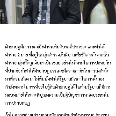
ฝ่ายกบฏมีการระดมยิงตำรวจสันติบาลที่ปากช่อง และทำให้
ตำรวจ 2 นาย ที่อยู่ในกลุ่มตำรวจสันติบาลเสียชีวิต หลังจากนั้น
ตำรวจกลุ่มนี้ก็ถูกจับมาเป็นเชลย อย่างไรก็ตามในการปะทะกัน
ที่ปากช่องก็ทำให้ฝ่ายกบฏบวรเดชมีความล่าช้าในการส่งกำลัง
มาที่ดอนเมือง มาไม่ทันนัดทำให้รัฐบาลมีเวลาในการตั้งกอง
กำลังทหารในการที่จะไปสู้กับฝ่ายกบฏได้ ในส่วนรัฐบาลก็มีการ
มอบหมายให้หลวงพิบูลสงครามเป็นผู้บัญชาการกองประสมใน
การปราบกบฏ
ถ้าไปดูภาพถ่ายเก่า นอกเหนือจากฝ่ายกำลังทหารบก ก็จะพบ