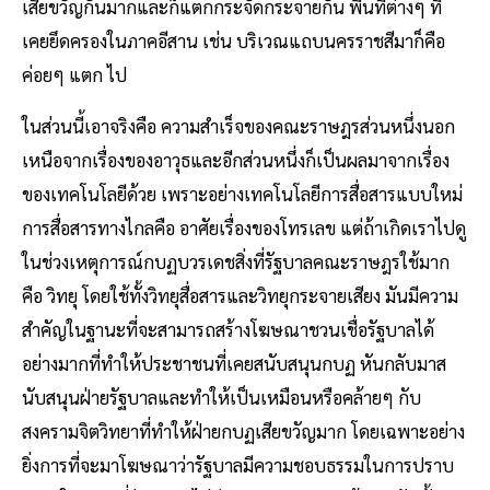
เสียขวัญกันมากและก็แตกกระจัดกระจายกัน พื้นที่ต่างๆ ที่
เคยยึดครองในภาคอีสาน เช่น บริเวณแถบนครราชสีมาก็คือ
ค่อยๆ แตก ไป
ในส่วนนี้เอาจริงคือ ความสำเร็จของคณะราษฎรส่วนหนึ่งนอก
เหนือจากเรื่องของอาวุธและอีกส่วนหนึ่งก็เป็นผลมาจากเรื่อง
ของเทคโนโลยีด้วย เพราะอย่างเทคโนโลยีการสื่อสารแบบใหม่
การสื่อสารทางไกลคือ อาศัยเรื่องของโทรเลข แต่ถ้าเกิดเราไปดู
ในช่วงเหตุการณ์กบฏบวรเดชสิ่งที่รัฐบาลคณะราษฎรใช้มาก
คือ วิทยุ โดยใช้ทั้งวิทยุสื่อสารและวิทยุกระจายเสียง มันมีความ
สำคัญในฐานะที่จะสามารถสร้างโฆษณาชวนเชื่อรัฐบาลได้
อย่างมากที่ทำให้ประชาชนที่เคยสนับสนุนกบฏ หันกลับมาส
นับสนุนฝ่ายรัฐบาลและทำให้เป็นเหมือนหรือคล้ายๆ กับ
สงครามจิตวิทยาที่ทำให้ฝ่ายกบฏเสียขวัญมาก โดยเฉพาะอย่าง
ยิ่งการที่จะมาโฆษณาว่ารัฐบาลมีความชอบธรรมในการปราบ