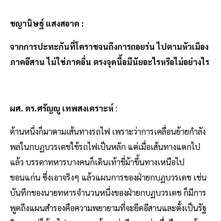
ชญานิษฐ์ แสงสอาด :
จากการปะทะกันที่โคราชจนถึงการถอยร่น ไปตามหัวเมือง
ภาคอีสาน ไม่ใช่ภาคอื่น ตรงจุดนี้อมีนัยอะไรหรือไม่อย่างไร
ผศ. ดร.ศรัญญู เทพสงเคราะห์
:
ด้านหนึ่งก็มาตามเส้นทางรถไฟ เพราะว่าการเคลื่อนย้ายกำลัง
พลในกบฏบวรเดชใช้รถไฟเป็นหลัก แต่เมื่อเส้นทางแตกไป
แล้ว บรรดาทหารบางคนก็เดินเท้าขี่ม้าขึ้นทางเหนือไป
ขอนแก่น ซึ่งเอาจริงๆ แล้วแผนการของฝ่ายกบฏบวรเดช เช่น
บันทึกของนายทหารจำนวนหนึ่งของฝ่ายกบฏบวรเดช ก็มีการ
พูดถึงแผนสำรองคือความพยายามที่จะยึดอีสานและตั้งเป็นรัฐ