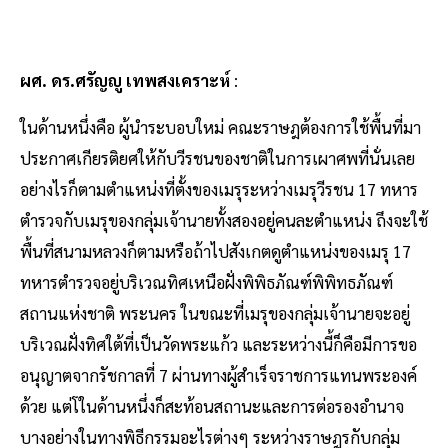
ผศ. ดร.ศรัญญู เทพสงเคราะห์
:
ในด้านหนึ่งคือ ผู้นำระบอบใหม่ คณะราษฎต้องการใช้พื้นที่มา
ประกาศเกียรติยศให้กับวีรชนของชาติในการเผาศพที่นั่นเลย
อย่างไรก็ตามตำแหน่งที่ตั้งของเมรุระหว่างเมรุวีรชน 17 ทหาร
ตำรวจกับเมรุของกลุ่มเจ้านายทั้งสองอยู่คนละตำแหน่ง ถึงจะใช้
พื้นที่สนามหลวงก็ตามหรือถ้าไปสังเกตดูตำแหน่งของเมรุ 17
ทหารตำรวจอยู่บริเวณทิศเหนือฝั่งพิพิธภัณฑ์พิพิทธภัณฑ์
สถานแห่งชาติ พระนคร ในขณะที่เมรุของกลุ่มเจ้านายจะอยู่
บริเวณฝั่งทิศใต้ที่เป็นวัดพระแก้ว และระหว่างนี้ก็คือมีการขอ
อนุญาตจากรัชกาลที่ 7 ผ่านทางผู้สำเร็จราชการแทนพระองค์
ด้วย แต่โในด้านหนึ่งก็สะท้อนสถานะและการต่อรองอำนาจ
บางอย่างในทางพิธีกรรมอะไรต่างๆ ระหว่างราษฎรกับกลุ่ม