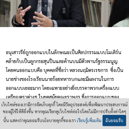
อนุเสาวรีย์ถูกออกแบบในลักษณะเป็นศิลปกรรมแบบโมเดิร์น
คล้ายกับเป็นลูกกระสุนปืนและด้านบนมีตัวพานรัฐธรรมนูญ
โดยคนออกแบบคือ บุคคลที่ชื่อว่า หลวงนฤมิตรเรขการ ซึ่งเป็น
นายช่างของโรงเรียนนายร้อยทหารบกและมีผลงานในการ
ออกแบบเยอะมาก โดยเฉพาะอย่างยิ่งบรรดาพวกเครื่องแบบ
เหรียญตราต่างๆ ในยุคสมัยคณะราษฎร ซึ่งการออกแบบของ
เว็บไซต์ของเรามีการจัดเก็บคุกกี้ โดยมีวัตถุประสงค์เพื่อพัฒนาประสบการณ์
หลวงนฤมิตรเรขการตัวอนุสาวรีย์ฟังก์ชันเป็นพื้นที่ในการบรรจุ
ของผู้ใช้ให้ดียิ่งขึ้น หากคุณเรียกดูเว็บไซต์ต่อไปโดยไม่มีการปรับตั้งค่าใดๆ
อัฐิ 17 ทหารตำรวจ
นั้น แสดงว่าคุณยอมรับนโยบายคุกกี้ของเรา
เรียนรู้เพิ่มเติม
ฉันยอมรับ
นอกเหนือจากเป็นอนุสรณ์สถานในการรำลึกถึงเหตุการณ์การ