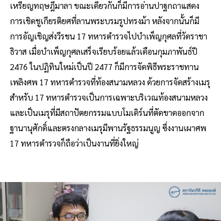
เหรียญทฤษฎีมาลา ขณะเดียวกันก็มีการอ่านปาฐกถาแสดง
การเชิดชูเกียรติยศที่ลานพระบรมรูปทรงม้า หลังจากนั้นก็มี
การอัญเชิญส่งวีรชน 17 ทหารตำรวจไปบำเพ็ญกุศลที่วัดราชา
ธิวาส เมื่อบำเพ็ญกุศลเสร็จเรียบร้อยแล้วเดือนกุมภาพันธ์ปี
2476 ในปฏิทินใหม่เป็นปี 2477 ก็มีการจัดพิธีพระราชทาน
เพลิงศพ 17 ทหารตำรวจที่ท้องสนามหลวง ด้วยการจัดสร้างเมรุ
สำหรับ 17 ทหารตำรวจเป็นการเฉพาะบริเวณท้องสนามหลวง
และเป็นเมรุที่มีสถาปัตยกรรมแบบโมเดิร์นที่ตัดขาดออกจาก
ฐานานุศักดิ์และตรงกลางเมรุมีพานรัฐธรรมนูญ ซึ่งงานเผาศพ
17 ทหารตำรวจก็ถือว่าเป็นงานที่ยิ่งใหญ่