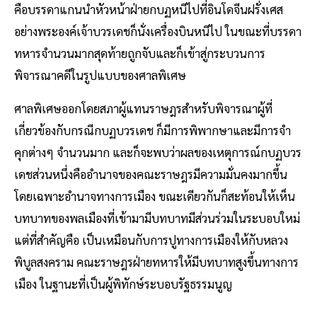
คือบรรดาแกนนำหัวหน้าฝ่ายกบฏหนีไปที่อินโดจีนฝรั่งเศส
อย่างพระองค์เจ้าบวรเดชก็นั่งเครื่องบินหนีไป ในขณะที่บรรดา
ทหารจำนวนมากสุดท้ายถูกจับและก็เข้าสู่กระบวนการ
พิจารณาคดีในรูปแบบของศาลพิเศษ
ศาลพิเศษออกโดยสภาผู้แทนราษฎรสำหรับพิจารณาผู้ที่
เกี่ยวข้องกับกรณีกบฏบวรเดช ก็มีการพิพากษาและมีการจำ
คุกต่างๆ จำนวนมาก และก็จะพบว่าผลของเหตุการณ์กบฏบวร
เดชส่วนหนึ่งคืออำนาจของคณะราษฎรมีความมั่นคงมากขึ้น
โดยเฉพาะอำนาจทางการเมือง ขณะเดียวกันก็สะท้อนให้เห็น
บทบาทของพลเมืองที่เข้ามามีบทบาทมีส่วนร่วมในระบอบใหม่
แต่ที่สำคัญคือ เป็นเหมือนกับการปูทางการเมืองให้กับหลวง
พิบูลสงคราม คณะราษฎรฝ่ายทหารให้มีบทบาทสูงขึ้นทางการ
เมือง ในฐานะที่เป็นผู้พิทักษ์ระบอบรัฐธรรมนูญ