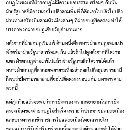
กบฏ ในขณะที่ฝ่ายกบฏไม่มีความชอบธรรม พร้อมๆ กันนั้น
ฝ่ายรัฐบาลก็มีการแจกใบปลิวตามพื้นที่ ก็คือเอาใบปลิวไปปลิว
ผ่านทางเครื่องบินตามหัวเมืองต่างๆ ที่ฝ่ายกบฏยึดครอง ทำให้
บรรดาพวกฝ่ายกบฏเสียขวัญจำนวนมาก
หลังจากที่ฝ่ายกบฏเริ่มแพ้ ด้านหนึ่งคือทหารฝ่ายกบฏยอมแปร
พักตร์มาฝ่ายรัฐบาล พร้อมๆ กัน แล้วถ้าไปดูหลังจากที่โคราช
แตก ฝ่ายกบฏพ่ายแพ้ไปแล้ว ฝ่ายรัฐบาลยึดโคราชได้แล้ว
ทหารฝ่ายกบฏที่ล่าถอยพยายามที่จะล่าถอยไปถึงอุบลราชธานี
ก็พบว่ามีความพยายามที่จะไปยึดครองขอนแก่น มหาสารคาม
พวกนี้
แต่สุดท้ายแล้วจะพบว่าการยึดครอง ความพยายามในการยืด
ครองเมืองของฝ่ายกบฏไม่สำเร็จ เพราะว่าประชาชนคนละเมือง
และบรรดาพวกข้าราชการในแต่ละเมืองโดยเฉพาะใน
ขอนแก่น บุรีรัมย์ สุรินทร์ พวกนี้ออกมาต่อต้าน และทำให้ฝ่าย