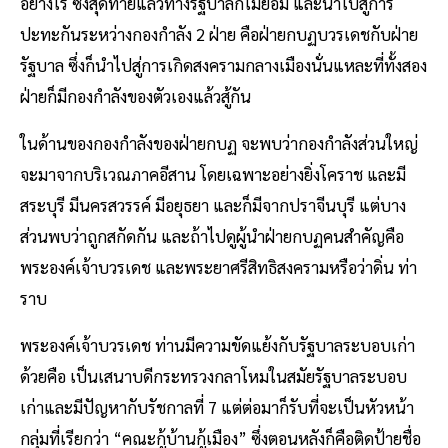
อย่างไร ซึ่งสุดท้ายแล้วทางรัฐบาลก็ไม่ยอม และนำไปสู่การ
ปะทะกันระหว่างกองกำลัง 2 ฝ่าย คือฝ่ายกบฏบวรเดชกับฝ่าย
รัฐบาล ซึ่งก็นำไปสู่การเกิดสงครามกลางเมืองนั่นแหละที่ทั้งสอง
ฝ่ายก็มีกองกำลังของตัวเองแล้วสู้กัน
ในด้านของกองกำลังของฝ่ายกบฏ จะพบว่ากองกำลังส่วนใหญ่
จะมาจากบริเวณภาคอีสาน โดยเฉพาะอย่างยิ่งโคราช และมี
สระบุรี มีนครสวรรค์ มีอยุธยา และก็มีจากปราจีนบุรี แต่บาง
ส่วนพบว่าถูกสกัดกัน และถ้าไปดูผู้นำฝ่ายกบฏคนสำคัญคือ
พระองค์เจ้าบวรเดช และพระยาศรีสิทธิสงครามหรือว่าดิ่น ท่า
ราบ
พระองค์เจ้าบวรเดช ท่านมีความขัดแย้งกับรัฐบาลระบอบเก่า
ด้วยคือ เป็นเสนาบดีกระทรวงกลาโหมในสมัยรัฐบาลระบอบ
เก่าและมีปัญหากับรัชกาลที่ 7 แต่ต่อมาก็รับที่จะเป็นหัวหน้า
กลุ่มที่เรียกว่า “คณะกู้บ้านกู้เมือง” ซึ่งตอนหลังก็คือติดป้ายชื่อ