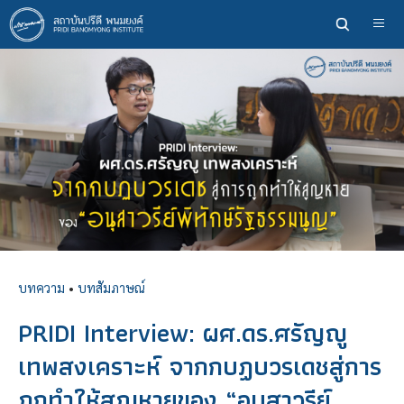
ข้าม
ไป
ยัง
เนื้อหา
หลัก
บทความ
•
บทสัมภาษณ์
PRIDI Interview: ผศ.ดร.ศรัญญู
เทพสงเคราะห์ จากกบฏบวรเดชสู่การ
ถูกทำให้สูญหายของ “อนุสาวรีย์