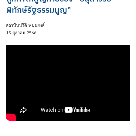
พิทักษ์รัฐธรรมนูญ”
สถาบันปรีดี พนมยงค์
15
ตุลาคม
2566