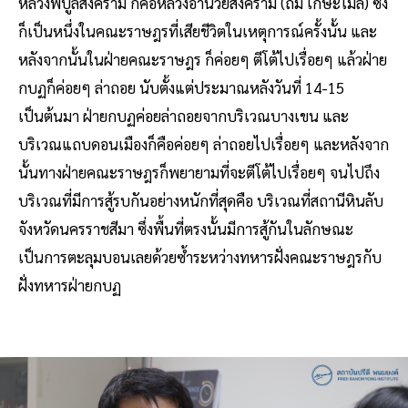
หลวงพิบูลสงคราม ก็คือหลวงอำนวยสงคราม (ถม เกษะโมล) ซึ่ง
ก็เป็นหนึ่งในคณะราษฎรที่เสียชีวิตในเหตุการณ์ครั้งนั้น และ
หลังจากนั้นในฝ่ายคณะราษฎร ก็ค่อยๆ ตีโต้ไปเรื่อยๆ แล้วฝ่าย
กบฏก็ค่อยๆ ล่าถอย นับตั้งแต่ประมาณหลังวันที่ 14-15
เป็นต้นมา ฝ่ายกบฏค่อยล่าถอยจากบริเวณบางเขน และ
บริเวณแถบดอนเมืองก็คือค่อยๆ ล่าถอยไปเรื่อยๆ และหลังจาก
นั้นทางฝ่ายคณะราษฎรก็พยายามที่จะตีโต้ไปเรื่อยๆ จนไปถึง
บริเวณที่มีการสู้รบกันอย่างหนักที่สุดคือ บริเวณที่สถานีหินลับ
จังหวัดนครราชสีมา ซึ่งพื้นที่ตรงนั้นมีการสู้กันในลักษณะ
เป็นการตะลุมบอนเลยด้วยซ้ำระหว่างทหารฝั่งคณะราษฎรกับ
ฝั่งทหารฝ่ายกบฏ