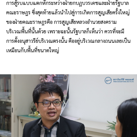
การสู้รบแบบแตกหักระหว่างฝ่ายกบฏบวรเดชและฝ่ายรัฐบาล
คณะราษฎร ซึ่งสุดท้ายแล้วนำไปสู่การเกิดการสูญเสียครั้งใหญ่
ของฝ่ายคณะราษฎรคือ การสูญเสียหลวงอำนวยสงคราม
บริเวณพื้นที่นั้นด้วย เพราะฉะนั้นรัฐบาลก็เห็นว่า ควรที่จะมี
การตั้งอนุสาวรีย์บริเวณตรงนั้น คืออยู่บริเวณกลางถนนเลยเป็น
เหมือนกับพื้นที่ขนาดใหญ่