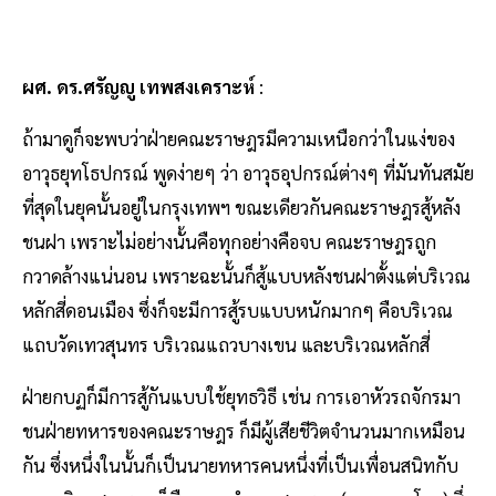
ผศ. ดร.ศรัญญู เทพสงเคราะห์
:
ถ้ามาดูก็จะพบว่าฝ่ายคณะราษฎรมีความเหนือกว่าในแง่ของ
อาวุธยุทโธปกรณ์ พูดง่ายๆ ว่า อาวุธอุปกรณ์ต่างๆ ที่มันทันสมัย
ที่สุดในยุคนั้นอยู่ในกรุงเทพฯ ขณะเดียวกันคณะราษฎรสู้หลัง
ชนฝา เพราะไม่อย่างนั้นคือทุกอย่างคือจบ คณะราษฎรถูก
กวาดล้างแน่นอน เพราะฉะนั้นก็สู้แบบหลังชนฝาตั้งแต่บริเวณ
หลักสี่ดอนเมือง ซึ่งก็จะมีการสู้รบแบบหนักมากๆ คือบริเวณ
แถบวัดเทวสุนทร บริเวณแถวบางเขน และบริเวณหลักสี่
ฝ่ายกบฏก็มีการสู้กันแบบใช้ยุทธวิธี เช่น การเอาหัวรถจักรมา
ชนฝ่ายทหารของคณะราษฎร ก็มีผู้เสียชีวิตจำนวนมากเหมือน
กัน ซึ่งหนึ่งในนั้นก็เป็นนายทหารคนหนึ่งที่เป็นเพื่อนสนิทกับ