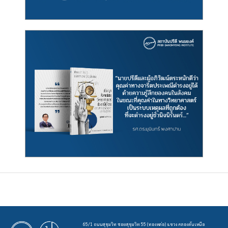
65/1 ถนนสุขุมวิท ซอยสุขุมวิท 55 (ทองหล่อ) แขวง คลองตันเหนือ