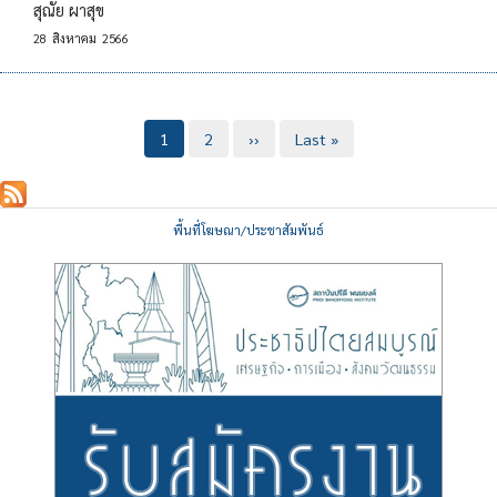
สุณัย ผาสุข
28
สิงหาคม
2566
Pagination
Current
1
Page
2
Next
››
Last
Last »
page
page
page
พื้นที่โฆษณา/ประชาสัมพันธ์