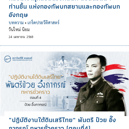
ท่านชิ้น แห่งกองทัพบกสยามและกองทัพบก
อังกฤษ
บทความ
•
เกร็ดประวัติศาสตร์
วันใหม่ นิยม
24
เมษายน
2568
“ปฏิบัติงานใต้ดินเสรีไทย” พันตรี ป๋วย อึ๊ง
ภากรณ์ ทหารชั่วคราว (ตอนที่4)