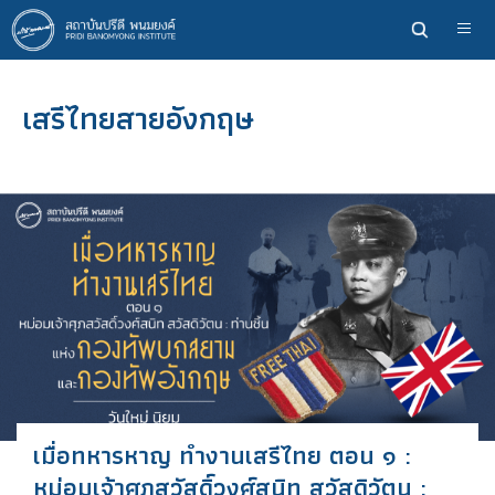
ข้าม
ไป
ยัง
เนื้อหา
เสรีไทยสายอังกฤษ
หลัก
เมื่อทหารหาญ ทำงานเสรีไทย ตอน ๑ :
หม่อมเจ้าศุภสวัสดิ์วงศ์สนิท สวัสดิวัตน :