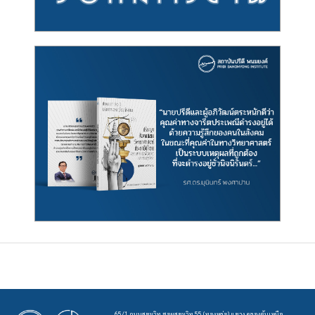
65/1 ถนนสุขุมวิท ซอยสุขุมวิท 55 (ทองหล่อ) แขวง คลองตันเหนือ