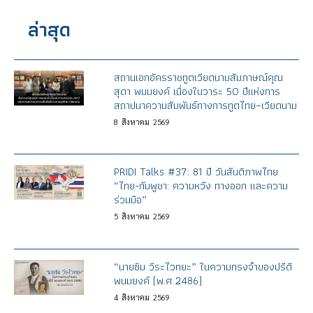
ล่าสุด
สถานเอกอัครราชทูตเวียดนามสัมภาษณ์คุณ
สุดา พนมยงค์ เนื่องในวาระ 50 ปีแห่งการ
สถาปนาความสัมพันธ์ทางการทูตไทย–เวียดนาม
8
สิงหาคม
2569
PRIDI Talks #37: 81 ปี วันสันติภาพไทย
“ไทย-กัมพูชา: ความหวัง ทางออก และความ
ร่วมมือ”
5
สิงหาคม
2569
“นายซิม วีระไวทยะ” ในความทรงจำของปรีดี
พนมยงค์ (พ.ศ.2486)
4
สิงหาคม
2569