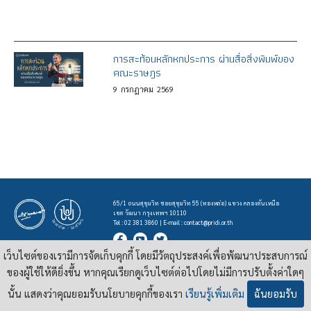
การสะท้อนหลักหกประการ ผ่านสื่อสิ่งพิมพ์ของ
คณะราษฎร
9
กรกฎาคม
2569
65/1 ถนนสุขุมวิท ซอยสุขุมวิท 55 (ทองหล่อ) แขวง คลองตันเหนือ
เขต วัฒนา กรุงเทพฯ 10110
Tel : 02 381 3860 | E-mail :
contact@pridi.or.th
เว็บไซต์ของเรามีการจัดเก็บคุกกี้ โดยมีวัตถุประสงค์เพื่อพัฒนาประสบการณ์
บทความ รูปภาพ และสื่ออื่นๆ ที่มีสัญลักษณ์ของสถาบันปรีดี พนมยงค์ ในเว็บไซต์
https://pridi.or.th
ของผู้ใช้ให้ดียิ่งขึ้น หากคุณเรียกดูเว็บไซต์ต่อไปโดยไม่มีการปรับตั้งค่าใดๆ
เผยแพร่ภายใต้สัญญาอนุญาต
ครีเอทีฟคอมมอนส์แบบแสดงที่มา-ไม่ใช่เชิงพาณิชย์ 4.0 สากล
นั้น แสดงว่าคุณยอมรับนโยบายคุกกี้ของเรา
เรียนรู้เพิ่มเติม
ฉันยอมรับ