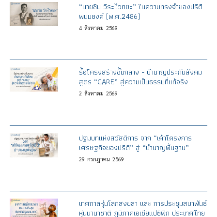
“นายซิม วีระไวทยะ” ในความทรงจำของปรีดี
พนมยงค์ (พ.ศ.2486)
4
สิงหาคม
2569
รื้อโครงสร้างชั้นกลาง - บำนาญประกันสังคม
สูตร “CARE” สู่ความเป็นธรรมที่แท้จริง
2
สิงหาคม
2569
ปฐมบทแห่งสวัสดิการ จาก “เค้าโครงการ
เศรษฐกิจของปรีดี” สู่ “บำนาญพื้นฐาน”
29
กรกฎาคม
2569
เทศกาลหุ่นโลกสงขลา และ การประชุมสมาพันธ์
หุ่นนานาชาติ ภูมิภาคเอเชียแปซิฟิก ประเทศไทย