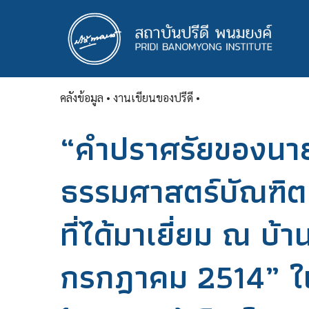
ข้าม
ไป
ยัง
เนื้อหา
หลัก
คลังข้อมูล
• งานเขียนของปรีดี •
“คำปราศรัยของนาย
ธรรมศาสตร์บัณฑิต 
ที่ได้มาเยี่ยม ณ บ
กรกฎาคม 2514” ใน