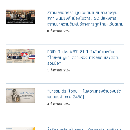
สถานเอกอัครราชทูตเวียดนามสัมภาษณ์คุณ
สุดา พนมยงค์ เนื่องในวาระ 50 ปีแห่งการ
สถาปนาความสัมพันธ์ทางการทูตไทย–เวียดนาม
8
สิงหาคม
2569
PRIDI Talks #37: 81 ปี วันสันติภาพไทย
“ไทย-กัมพูชา: ความหวัง ทางออก และความ
ร่วมมือ”
5
สิงหาคม
2569
“นายซิม วีระไวทยะ” ในความทรงจำของปรีดี
พนมยงค์ (พ.ศ.2486)
4
สิงหาคม
2569