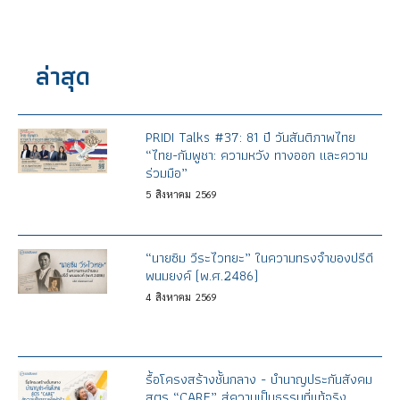
ล่าสุด
PRIDI Talks #37: 81 ปี วันสันติภาพไทย
“ไทย-กัมพูชา: ความหวัง ทางออก และความ
ร่วมมือ”
5
สิงหาคม
2569
“นายซิม วีระไวทยะ” ในความทรงจำของปรีดี
พนมยงค์ (พ.ศ.2486)
4
สิงหาคม
2569
รื้อโครงสร้างชั้นกลาง - บำนาญประกันสังคม
สูตร “CARE” สู่ความเป็นธรรมที่แท้จริง