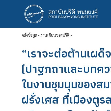
ข้าม
ไป
ยัง
เนื้อหา
หลัก
คลังข้อมูล
• งานเขียนของปรีดี •
“เราจะต่อต้านเผด็
(ปาฐกถาและบทควา
ในงานชุมนุมของสม
ฝรั่งเศส ที่เมืองตู