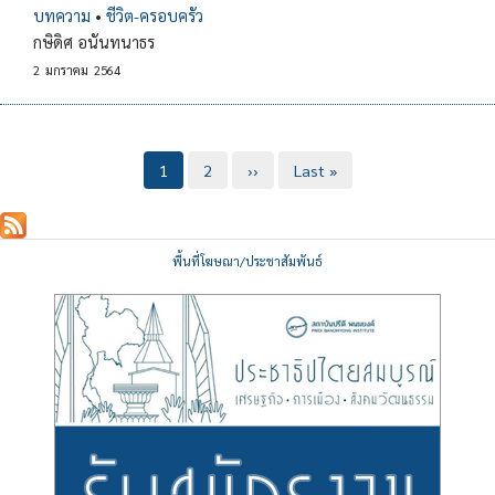
บทความ
•
ชีวิต-ครอบครัว
กษิดิศ อนันทนาธร
2
มกราคม
2564
Pagination
Current
1
Page
2
Next
››
Last
Last »
page
page
page
พื้นที่โฆษณา/ประชาสัมพันธ์