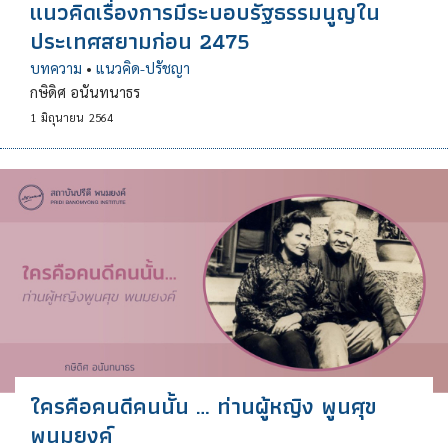
แนวคิดเรื่องการมีระบอบรัฐธรรมนูญใน
ประเทศสยามก่อน 2475
บทความ
•
แนวคิด-ปรัชญา
กษิดิศ อนันทนาธร
1
มิถุนายน
2564
ใครคือคนดีคนนั้น … ท่านผู้หญิง พูนศุข
พนมยงค์