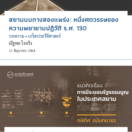
สยามบนทางสองแพร่ง: หนึ่งศตวรรษของ
ความพยายามปฏิวัติ ร.ศ. 130
บทความ
•
เกร็ดประวัติศาสตร์
ณัฐพล ใจจริง
11
มิถุนายน
2564