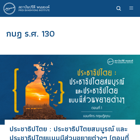
ข้าม
ไป
ยัง
เนื้อหา
กบฏ ร.ศ. 130
หลัก
ประชาธิปไตย : ประชาธิปไตยสมบูรณ์ และ
ประชาธิปไตยแบบมีส่วนขยายต่างๆ (ตอนที่