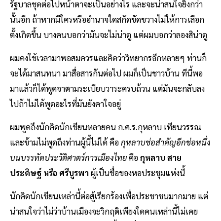
รัฐบาลชุดต่อไปหน้าตาจะเป็นอย่างไร และจะน่าสนใจยิ่งกว่า
นั้นอีก ถ้าหากมีใครหรืออำนาจใดสกัดขัดขวางไม่ให้การเลือก
ตั้งเกิดขึ้น บางคนบอกว่ามันจะไม่น่าดู แต่ผมบอกว่าลองสิน่าดู
ผมคงใช้เวลามาพอสมควรและคิดว่าวิทยากรอีกหลายๆ ท่านก็
จะได้มาสนทนา มาสื่อสารกันต่อไป ผมก็เป็นชาวบ้าน ทีนี้พอ
มาแล้วก็ได้พูดจาตามระเบียบวาระครบถ้วน แต่มันจะกลับลง
ไปถ้าไม่ได้พูดอะไรที่มันยังคาใจอยู่
ผมพูดถึงนักคิดนักเขียนหลายคน ก.ศ.ร.กุหลาบ เทียนวรรณ
และข้ามไม่พูดถึงท่านผู้นี้ไม่ได้ คือ
กุหลาบช่อสำคัญอีกช่อหนึ่ง
บนบรรทัดประวัติศาตร์การเมืองไทย
คือ
กุหลาบ สาย
ประดิษฐ์ หรือ ศรีบูรพา
ผู้เป็นชื่อของหอประชุมแห่งนี้
นักคิดนักเขียนเหล่านี้ต่อสู้เรียกร้องเพื่อประชาชนมากมาย แต่
น่าสนใจว่าไม่ว่าบ้านเมืองจะวิกฤติเพียงใดคนเหล่านี้ไม่เคย