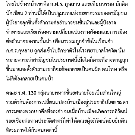
ไทยไปข้างหน้าเขาคือ
ก.ศ.ร. กุหลาบ
และ
เทียนวรรณ
นักคิด
นักเขียน 2 ท่านนี้ได้เป็นปฐมบทแห่งชะตากรรมของสามัญชน
ผู้บังอาจลุกขึ้นตั้งคำถามต่ออำนาจชนชั้นนำและผู้บังอาจ
ท้าทายและเรียกร้องความเปลี่ยนแปลงทางสังคมและการเมือง
ต่ออำนาจของชนชั้นนำ เทียนวรรณถูกจำขังในเรือนจำ
ก.ศ.ร.กุหลาบ ถูกส่งเข้าไปรักษาตัวในโรงพยาบาลโรคจิต นั่น
หมายความว่าสามัญชนในประเทศนี้เมื่อใดก็ตามที่อาจหาญลุก
ขึ้นมาและตั้งคำถามเขาก็จะต้องกลายเป็นคนผิด คนโทษ หรือ
ไม่ก็ต้องกลายเป็นคนบ้า
คณะ ร.ศ. 130
กลุ่มนายทหารชั้นยศนายร้อยเป็นส่วนใหญ่
รวมตัวกันต้องการเปลี่ยนแปลงบ้านเมืองสูู่ประชาธิปไตย ชะตา
กรรมของพวกเขาคือที่จองจำ จนเมื่อบ้านเมืองเกิดการอภิวัฒน์
รอยเชื่อมต่อทางประวัติศาตร์ก็ทำให้คณะผู้อภิวัฒน์หยิบยื่นคืน
อิสระภาพให้กับคนเหล่านี้