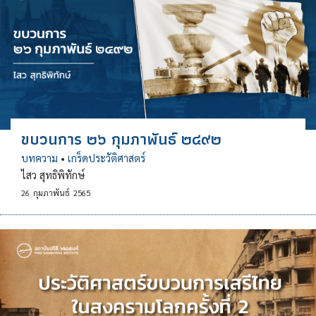
ขบวนการ ๒๖ กุมภาพันธ์ ๒๔๙๒
บทความ
•
เกร็ดประวัติศาสตร์
ไสว สุทธิพิทักษ์
26
กุมภาพันธ์
2565