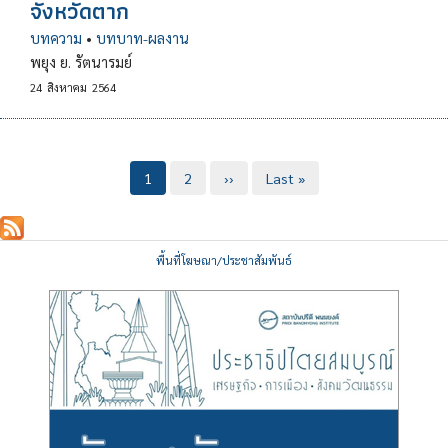
จังหวัดตาก
บทความ
•
บทบาท-ผลงาน
พยุง ย. รัตนารมย์
24
สิงหาคม
2564
Pagination
Current
1
Page
2
Next
››
Last
Last »
page
page
page
พื้นที่โฆษณา/ประชาสัมพันธ์