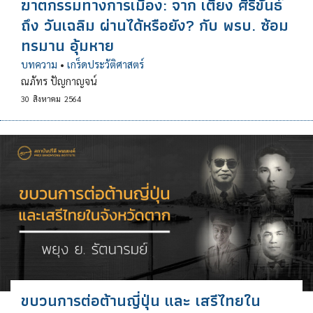
ฆาตกรรมทางการเมือง: จาก เตียง ศิริขันธ์
ถึง วันเฉลิม ผ่านได้หรือยัง? กับ พรบ. ซ้อม
ทรมาน อุ้มหาย
บทความ
•
เกร็ดประวัติศาสตร์
ณภัทร ปัญกาญจน์
30
สิงหาคม
2564
ขบวนการต่อต้านญี่ปุ่น และ เสรีไทยใน