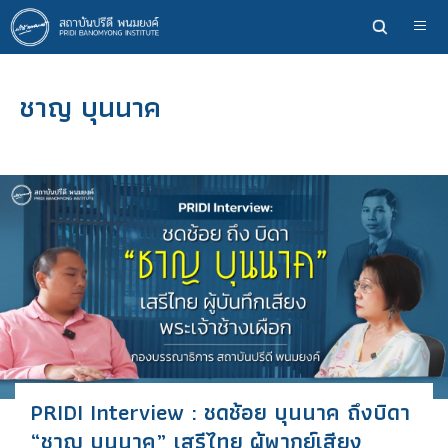
ข้าม
ไป
ยัง
เนื้อหา
ชาญ บุนนาค
หลัก
PRIDI Interview : ชดช้อย บุนนาค ถึงบิดา
“ชาญ บุนนาค” เสรีไทย ผู้พากย์เสียง