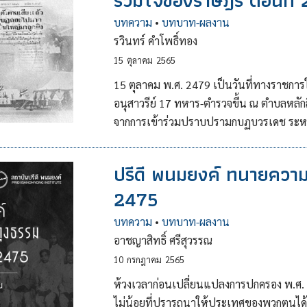
ร่วมใจของราษฎร ตอนที่ 
บทความ
•
บทบาท-ผลงาน
รวินทร์ คำโพธิ์ทอง
15
ตุลาคม
2565
15 ตุลาคม พ.ศ. 2479 เป็นวันที่ทางราชก
อนุสาวรีย์ 17 ทหาร-ตำรวจขึ้น ณ ตำบลหลักสี่
จากการเข้าร่วมปราบปรามกบฏบวรเดช ระหว่า
ปรีดี พนมยงค์ ทนายควา
2475
บทความ
•
บทบาท-ผลงาน
อาชญาสิทธิ์ ศรีสุวรรณ
10
กรกฎาคม
2565
ห้วงเวลาก่อนเปลี่ยนแปลงการปกครอง พ.ศ.
ไม่น้อยที่ปรารถนาให้ประเทศของพวกตนไ