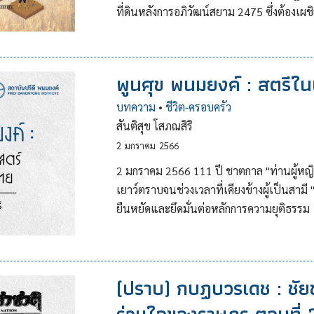
ที่ดินหลังการอภิวัฒน์สยาม 2475 ซึ่งต้อง
พูนศุข พนมยงค์ : สตรีใน
บทความ
•
ชีวิต-ครอบครัว
สันติสุข โสภณสิริ
2
มกราคม
2566
2 มกราคม 2566 111 ปี ชาตกาล "ท่านผู้หญิงพู
เยาว์ตราบจนช่วงเวลาที่เคียงข้างผู้เป็นสามี 
ยืนหยัดและยึดมั่นต่อหลักการความยุติธรรม
(ปราบ) กบฏบวรเดช : ช