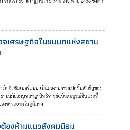
ระไวทยะ วัดมกุฏกษัตริยาราม เมื่อ พ.ศ. 2486 ซึ่งการ
รวจเศรษฐกิจในชนบทแห่งสยาม
น
์ล ซี. ซิมเมอร์แมน เป็นผลงานการแปลชิ้นสำคัญของ
ยามสมัยสมบูรณาญาสิทธิราชย์ฉบับสมบูรณ์ชิ้นแรกที่
ของชาวสยามในภูมิภาค
ือต้องห้ามแนวสังคมนิยม