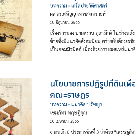
บทความ
•
เกร็ดประวัติศาสตร์
ผศ.ดร.ศรัญญู เทพสงเคราะห์
18
มิถุนายน
2566
เรื่องราวของ นายสงวน ตุลารักษ์ ในช่วงห
ซ้ายซึ่งมีแนวคิดสังคมนิยม ทว่ากลับต้องเผ
เป็นคอมมิวนิสต์ เนื่องด้วยการเผยแพร่แนว
นโยบายการปฏิรูปที่ดินเพ
คณะราษฎร
บทความ
•
แนวคิด-ปรัชญา
เขมภัทร ทฤษฎิคุณ
10
เมษายน
2566
จากหลัก 6 ประการข้อที่ 3 ว่าด้วย "เศรษ