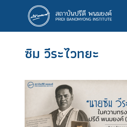
ข้าม
ไป
ยัง
เนื้อหา
หลัก
ซิม วีระไวทยะ