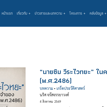
หน้าแรก
เกี่ยวกับ
+
ข่าวสารและบทความ
+
โครงการ
+
คลังข้อมูล
+
Main
navigation
“นายซิม วีระไวทยะ” ใน
(พ.ศ.2486)
บทความ
•
เกร็ดประวัติศาสตร์
นริศ จรัสจรรยาวงศ์
4
สิงหาคม
2569