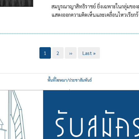
สมบูรณาญาสิทธิราชย์ ยิ่งเฉพาะในกลุ่มขอ
แสดงออกความคิดเห็นและเคลื่อนไหวเรียกร้องใ
Current
1
Page
2
Next
››
Last
Last »
page
page
page
พื้นที่โฆษณา/ประชาสัมพันธ์