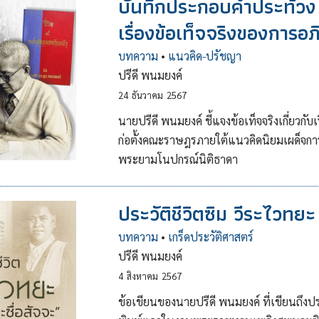
บันทึกประกอบคำประท้วง ก
เรื่องข้อเท็จจริงของการอ
บทความ
•
แนวคิด-ปรัชญา
ปรีดี พนมยงค์
24
ธันวาคม
2567
นายปรีดี พนมยงค์ ชี้แจงข้อเท็จจริงเกี่ยวกับเ
ก่อตั้งคณะราษฎรภายใต้แนวคิดนิยมเผด็จกา
พระยามโนปกรณ์นิติธาดา
ประวัติชีวิตซิม วีระไวทยะ 
บทความ
•
เกร็ดประวัติศาสตร์
ปรีดี พนมยงค์
4
สิงหาคม
2567
ข้อเขียนของนายปรีดี พนมยงค์ ที่เขียนถึงปร