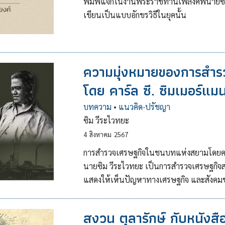
พิมพ์แจกในงานพระราชทานเพลิงศพนายซิม วี
เขียนเป็นแบบอักขรวิธีในยุคนั้น
ความมุ่งหมายของการสำ
โดย คาร์ล ซี. ซิมเมอร์แม
บทความ
•
แนวคิด-ปรัชญา
ซิม วีระไวทยะ
4
สิงหาคม
2567
การสำรวจเศรษฐกิจในชนบทแห่งสยามโดยคาร
นายซิม วีระไวทยะ เป็นการสำรวจเศรษฐกิจส
แสดงให้เห็นปัญหาทางเศรษฐกิจ และสังคม
สงวน ตุลารักษ์ กับหนังส