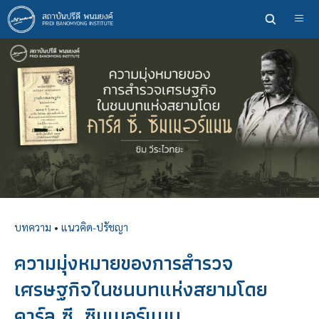
ข้าม
ไป
ยัง
เนื้อหา
หลัก
บทความ
•
แนวคิด-ปรัชญา
ความมุ่งหมายของการสำรวจ
เศรษฐกิจในชนบทแห่งสยามโดย
คาร์ล ซี. ซิมเมอร์แมน