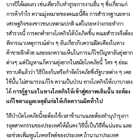
บางปีได้ผลเลว เช่นเดียวกับทําธุระการงานอื่น ๆ ซึ่งเกี่ยวแก่
การค้ากําไร ความมุ่งหมายของคณะนี้คือ การสํารวจฐานะทาง
เศรษฐกิจของชาวชนบทตามปกติ แต่ในระหว่างกระทํากา
รสํารวจนี้ การตกต่ำทางโภคกิจได้บังเกิดขึ้น คณะสํารวจจึงต้อง
พิจารณาเหตุการณ์ต่าง ๆ อันเกี่ยวกับความฝืดเคืองในทาง
ค้าขายอีกด้วย และออกความเห็นในการแก้ไขปัญหาอันยุ่งยาก
ต่างๆ แต่ปัญหาแก้ความยุ่งยากในสมัยโภคภัยนี้ ใคร ๆ ย่อม
ทราบดีแล้วว่า วิธีป้องกันหรือกําจัดโรคภัยซึ่งรัฐบาลต่าง ๆ เคย
ใช้นั้น ไม่สามารถแก้ไข ความปั่นป่วน ทางโภคกิจให้เบาบางลง
ได้
การกู้ฐานะในทางโภคกิจให้เข้าสู่สภาพเดิมนั้น จะต้อง
แก้ไขตามมูลเหตุอันก่อให้เกิดความผิดทั่วไป
วิธีบำบัดโภคภัยนี้จะต้องใช้เวลาช้านานและต้องทํานุบํารุงกา
รอุตสาหกรรมของประเทศให้มั่นคง วิธีนี้เป็นวิธีที่แน่นอน และ
จะช่วยเพิ่มพูนโภคทรัพย์ของประเทศ ถ้านานาประเทศ