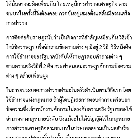
ได้นั้นอาจจะผิดเพี้ยนกัน โดยเหตุนี้การสํารวจเศรษฐกิจ ตาม
ชนบทในครั้งนี้จึงต้องคอย กวดขันอยู่เสมอตั้งแต่ต้นมือจนเสร็จ
การสํารวจ
การติดต่อกับราษฎรนับว่าเป็นกิจการที่สําคัญเหมือนกัน วิธีเข้า
ใกล้ชิดราษฎร เพื่อซักถามข้อความต่าง ๆ มีอยู่ 2 วิธี วิธีหนึ่งคือ
การใช้อํานาจของรัฐบาลบังคับให้ราษฎรตอบคําถามต่าง ๆ
ตามความจริงวิธีที่ 2 คือ กระทําตนเสมอราษฎรซักถามข้อความ
ต่าง ๆ คล้ายเพื่อนฝูง
ในอารยประเทศการสํารวจสํามะโนครัวดําเนินตามวิธีแรก โดย
ใช้อํานาจแห่งกฎหมาย ถ้าผู้ใดปฏิเสธการตอบคําถามหรือบอก
ข้อความซึ่งเจ้าพนักงานซักถามไม่ตรงกับความจริง รัฐบาลจะใช้
อํานาจทางกฎหมายบังคับ ถึงแม้จะไม่ได้บัญญัติไว้ในกฎหมาย
การสํารวจเศรษฐกิจตามชนบทในประเทศสยามเป็นผลสําเร็จ
ปราศจากอุปสรรคทั้งปวงนั้น เป็นเพราะความยําเกรงของ