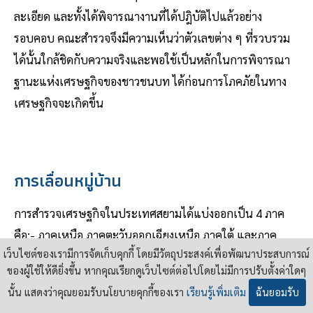
ละเอียด และทั้งได้พิจารณางานที่ได้ปฎิบัติไปแล้วอย่าง
รอบคอบ คณะสํารวจจึงมีความเห็นว่าตัวเลขต่าง ๆ ที่รวบรวม
ได้นั้นใกล้ชิดกับความจริงและพอใช้เป็นหลักในการพิจารณา
ฐานะแห่งเศรษฐกิจของชาวชนบท ได้ก่อนการโภคภัยในทาง
เศรษฐกิจจะเกิดขึ้น
การเลื่อนหมู่บ้าน
การสํารวจเศรษฐกิจในประเทศสยามได้แบ่งออกเป็น 4 ภาค
คือ:- ภาคเหนือ ภาคตะวันออกเฉียงเหนือ ภาคใต้ และภาค
เว็บไซต์ของเรามีการจัดเก็บคุกกี้ โดยมีวัตถุประสงค์เพื่อพัฒนาประสบการณ์
กลาง คณะสํารวจได้ตกลงกันว่าจะทํา
ของผู้ใช้ให้ดียิ่งขึ้น หากคุณเรียกดูเว็บไซต์ต่อไปโดยไม่มีการปรับตั้งค่าใดๆ
การสํารวจในจังหวัดต่าง ๆ ซึ่งมีลักษณะสําคัญ 2 ประการ คือ
นั้น แสดงว่าคุณยอมรับนโยบายคุกกี้ของเรา
เรียนรู้เพิ่มเติม
ฉันยอมรับ
ความเป็นอยู่ของพลเมือง และการก้าวหน้าในทางเศรษฐกิจ