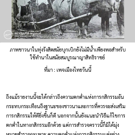
ภาพชาวนาในทุ่งรังสิตสมัยบุกเบิกยังไม่มีน้ำเพียงพอสำหรับ
ใช้ทำนาในสมัยสมบูรณาญาสิทธิราชย์
ที่มา : เพจเมืองไทยวันนี้
ถึงแม้รายงานนี้จะได้กล่าวถึงความตกต่ําแห่งการกสิกรรมอัน
กระทบกระเทือนถึงฐานะของชาวนาและการที่ควรจะส่งเสริม
การกสิกรรมให้ดียิ่งขึ้นก็ดี นอกจากนั้นยังแนะนำวิธีแก้ไขการ
ตกต่ำในทางกสิกรรมอีกด้วย แต่การสํารวจคราวนี้ก็มิได้มุ่ง
หมายสํารวจฉะเพาะ ความตกต่ำแห่งการกสิกรรมแต่อย่าง