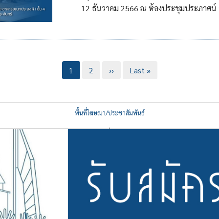
12 ธันวาคม 2566 ณ ห้องประชุมประภาศน์ 
Current
1
Page
2
Next
››
Last
Last »
page
page
page
พื้นที่โฆษณา/ประชาสัมพันธ์