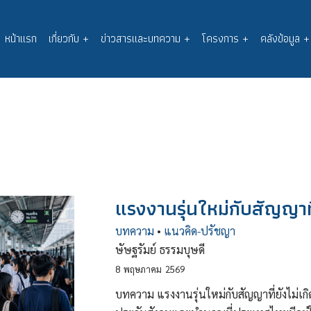
หน้าแรก
เกี่ยวกับ
+
ข่าวสารและบทความ
+
โครงการ
+
คลังข้อมูล
+
Main
navigation
แรงงานรุ่นใหม่กับสัญญาที่
บทความ
•
แนวคิด-ปรัชญา
ษัษฐรัมย์ ธรรมบุษดี
8
พฤษภาคม
2569
บทความ แรงงานรุ่นใหม่กับสัญญาที่ยังไม่เกิ