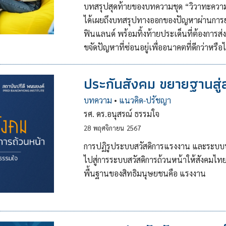
บทสรุปสุดท้ายของบทความชุด “วิวาทะความร
ได้เผยถึงบทสรุปทางออกของปัญหาผ่านการย
ฟินแลนด์ พร้อมทิ้งท้ายประเด็นที่ต้องการส่ง
ขจัดปัญหาที่ซ่อนอยู่เพื่ออนาคตที่ดีกว่าหรือไ
ประกันสังคม ขยายฐานสู่ส
บทความ
•
แนวคิด-ปรัชญา
รศ. ดร.อนุสรณ์ ธรรมใจ
28
พฤศจิกายน
2567
การปฏิรูประบบสวัสดิการแรงงาน และระบบปร
ไปสู่การระบบสวัสดิการถ้วนหน้าให้สังคมไท
พื้นฐานของสิทธิมนุษยชนคือ แรงงาน