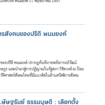
ันเกิดปรีดี พนมยงค์ 11 พฤษภาคม 2493
ารสังคมของปรีดี พนมยงค์
ของปรีดี พนมยงค์ ปรากฏทันทีภายหลังการอภิวัฒน์
ฎร และนำมาสู่การปฏิญาณในรัฐสภา วิชิตวงศ์ ณ ป้อม
ติศาสตร์สังคมไทยที่มีแนวคิดในด้านสวัสดิการสังคม
ัษฐรัมย์ ธรรมบุษดี : เลือกตั้ง