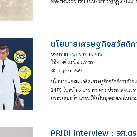
ทอดทิ้งประชาชน ในนิตยสารรัฐบุรุษ ฉบับว
นโยบายเศรษฐกิจสวัสดิก
บทความ
•
บทบาท-ผลงาน
วิชิตวงศ์ ณ ป้อมเพชร
30
กรกฎาคม
2567
นโยบายและแนวคิดเศรษฐกิจสวัสดิการสังคม
2475 ในหลัก 6 ประการ ตามประกาศคณะราษ
เพชรเสนอว่า นายปรีดีเป็นบุคคลแรกในประวั
PRIDI Interview : รศ.ดร.ษ