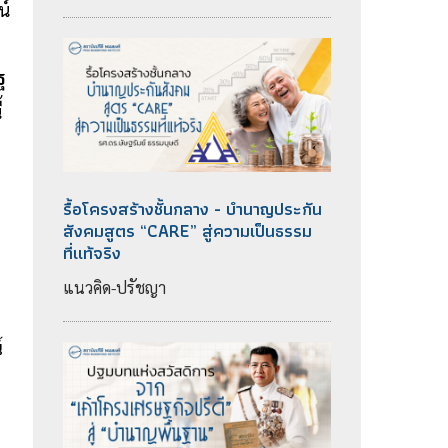
น์
ฐ
้
รื้อโครงสร้างชั้นกลาง - บำนาญประกัน
สังคมสูตร “CARE” สู่ความเป็นธรรม
ที่แท้จริง
แนวคิด-ปรัชญา
์