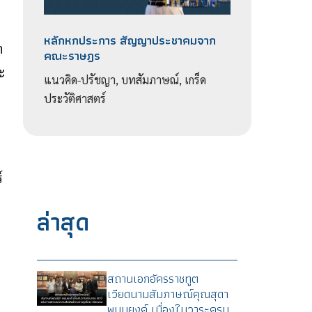
หลักหกประการ สัญญาประชาคมจาก
า
คณะราษฎร
ะ
แนวคิด-ปรัชญา, บทสัมภาษณ์, เกร็ด
ประวัติศาสตร์
์
ล่าสุด
สถานเอกอัครราชทูต
เวียดนามสัมภาษณ์คุณสุดา
พนมยงค์ เนื่องในวาระครบ