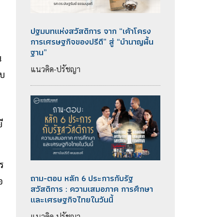
ปฐมบทแห่งสวัสดิการ จาก “เค้าโครง
การเศรษฐกิจของปรีดี” สู่ “บำนาญพื้น
ฐาน”
น
แนวคิด-ปรัชญา
บบ
ี
ร
ถาม-ตอบ หลัก 6 ประการกับรัฐ
อ
สวัสดิการ : ความเสมอภาค การศึกษา
และเศรษฐกิจไทยในวันนี้
แนวคิด-ปรัชญา