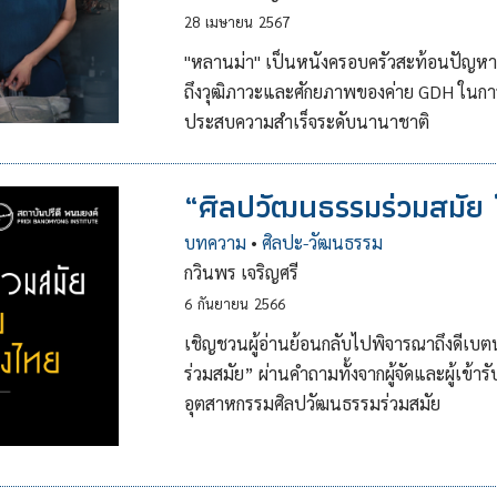
28
เมษายน
2567
"หลานม่า" เป็นหนังครอบครัวสะท้อนปัญหาช่อ
ถึงวุฒิภาวะและศักยภาพของค่าย GDH ในการ
ประสบความสำเร็จระดับนานาชาติ
“ศิลปวัฒนธรรมร่วมสมัย
บทความ
•
ศิลปะ-วัฒนธรรม
กวินพร เจริญศรี
6
กันยายน
2566
เชิญชวนผู้อ่านย้อนกลับไปพิจารณาถึงดีเบต
ร่วมสมัย” ผ่านคำถามทั้งจากผู้จัดและผู้เข้าร
อุตสาหกรรมศิลปวัฒนธรรมร่วมสมัย