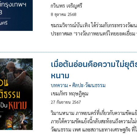
กวินพร เจริญศรี
8
ตุลาคม
2568
ชมรมวิจารณ์บันเทิง ได้ร่วมกับกระทรวงวั
ประกาศผล ‘รางวัลภาพยนตร์ไทยยอดเยี่ยม ชม
เมื่อต้นอ่อนคือความไม่ยุ
หนาม
บทความ
•
ศิลปะ-วัฒนธรรม
เขมภัทร ทฤษฎิคุณ
27
กันยายน
2567
วิมานหนาม ภาพยนตร์ที่เกี่ยวกับความขัดแย
ภายใต้ความขัดแย้งนี้กลับสะท้อนถึงความไม่เท
วัฒนธรรม เพศ และสถานะทางเศรษฐกิจ ที่ไม่