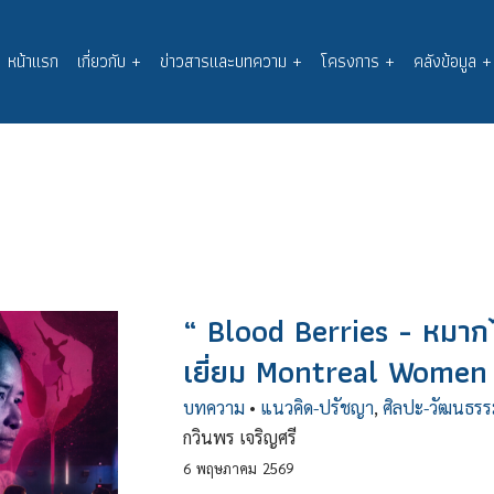
หน้าแรก
เกี่ยวกับ
+
ข่าวสารและบทความ
+
โครงการ
+
คลังข้อมูล
+
Main
navigation
“ Blood Berries - หมากไ
เยี่ยม Montreal Women 
บทความ
•
แนวคิด-ปรัชญา
,
ศิลปะ-วัฒนธรร
กวินพร เจริญศรี
6
พฤษภาคม
2569