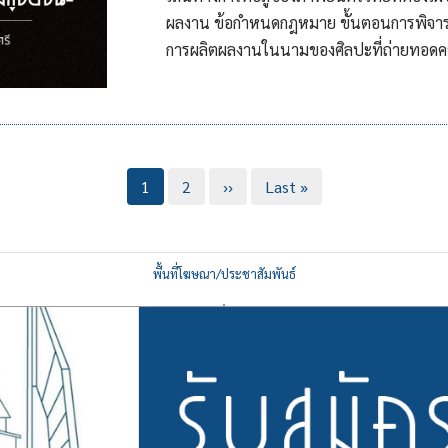
ผลงาน ข้อกำหนดกฎหมาย ขั้นตอนการพิจารณา
การผลิตผลงานในนามของศิลปะที่ถ่ายทอดความ
Current
1
Page
2
Next
››
Last
Last »
page
page
page
พื้นที่โฆษณา/ประชาสัมพันธ์