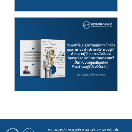
65/1 ถนนสุขุมวิท ซอยสุขุมวิท 55 (ทองหล่อ) แขวง คลองตันเหนือ