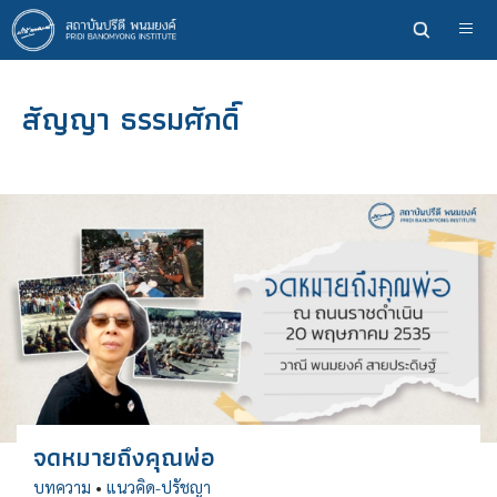
ข้าม
ไป
ยัง
เนื้อหา
สัญญา ธรรมศักดิ์
หลัก
จดหมายถึงคุณพ่อ
บทความ
•
แนวคิด-ปรัชญา