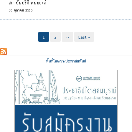
สถาบันปรีดี พนมยงค์
30
ตุลาคม
2565
Pagination
Current
1
Page
2
Next
››
Last
Last »
page
page
page
พื้นที่โฆษณา/ประชาสัมพันธ์