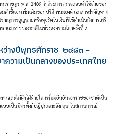
ทนราษฎร พ.ศ. 2489 ว่าด้วยการตรวจสอบค่าใช้จ่ายของ
มคำชี้แจงเพิ่มเติมของ ปรีดี พนมยงค์ เอกสารสำคัญทาง
ปรากฏการสูญหายหรือทุจริตในเงินที่ใช้ดำเนินกิจการเสรี
กษาเอกราชของชาติในช่วงสงครามโลกครั้งที่ 2
หว่างปีพุทธศักราช ๒๔๘๓ –
กษาความเป็นกลางของประเทศไทย
งและไม่ฝักใฝ่ฝ่ายใด พร้อมยืนยันเอกราชของชาติเป็น
ธ์แบบเป็นมิตรทั้งกับญี่ปุ่นและอังกฤษ ในสถานการณ์