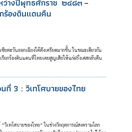
หว่างปีพุทธศักราช ๒๔๘๓ –
ยกร้องดินแดนคืน
เซียตะวันออกเฉียงใต้ตึงเครียดมากขึ้น ในขณะเดียวกัน
รียกร้องดินแดนที่ไทยเคยสูญเสียให้แก่ฝรั่งเศสกลับคืน
ที่ 3 : วิเทโศบายของไทย
สตร์ “วิเทโศบายของไทย” ในช่วงวิกฤตการณ์สงครามโลก