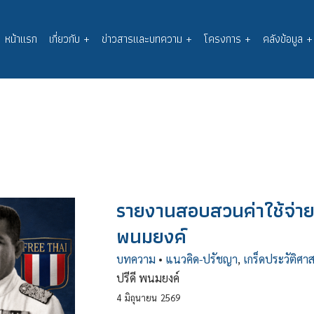
หน้าแรก
เกี่ยวกับ
+
ข่าวสารและบทความ
+
โครงการ
+
คลังข้อมูล
+
Main
navigation
รายงานสอบสวนค่าใช้จ่าย
พนมยงค์
บทความ
•
แนวคิด-ปรัชญา
,
เกร็ดประวัติศาส
ปรีดี พนมยงค์
4
มิถุนายน
2569