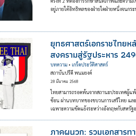
ครั้งที่ 2 ที่ต้องการรักษาสันติภาพและคว
อยู่ภายใต้อิทธิพลของฝ่ายใดฝ่ายหนึ่งจนกร
ยุทธศาสตร์เอกราชไทยห
สงครามสู่รัฐประหาร 24
บทความ
•
เกร็ดประวัติศาสตร์
สถาบันปรีดี พนมยงค์
28
มีนาคม
2568
ไทยสามารถรอดพ้นจากสถานะประเทศผู้แพ้ส
ซ้อน ผ่านบทบาทของขบวนการเสรีไทย และ
เฉพาะความขัดแย้งระหว่างอังกฤษกับสหรัฐอ
ภาคผนวก: รวมเอกสารทางก