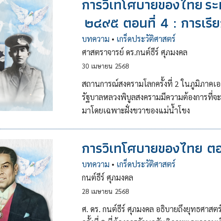
การวิเทโศบายของไทย ระ
๒๔๙๕ ตอนที่ 4 : การเรี
บทความ
•
เกร็ดประวัติศาสตร์
ศาสตราจารย์ ดร.กนต์ธีร์ ศุภมงคล
30
เมษายน
2568
สถานการณ์สงครามโลกครั้งที่ 2 ในภูมิภาคเอ
รัฐบาลหลวงพิบูลสงครามมีความต้องการที่จะเ
มาโดยเฉพาะฝั่งขวาของแม่น้ำโขง
การวิเทโศบายของไทย ตอน
บทความ
•
เกร็ดประวัติศาสตร์
กนต์ธีร์ ศุภมงคล
28
เมษายน
2568
ศ. ดร. กนต์ธีร์ ศุภมงคล อธิบายถึงยุทธศา