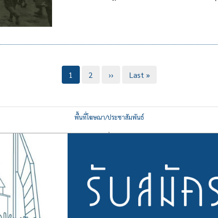
Current
1
Page
2
Next
››
Last
Last »
page
page
page
พื้นที่โฆษณา/ประชาสัมพันธ์