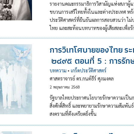
รายงานคณะกรรมาธิการวิสามัญแห่งสภาผู้แ
ขบวนการเสรีไทยทั้งในและต่างประเทศ พร้อ
ประวัติศาสตร์ที่ยืนยันผลการสอบสวนว่า ไม่
ไทย และสะท้อนบทบาทของผู้เสียสละเพื่อรั
การวิเทโศบายของไทย ระ
๒๔๙๕ ตอนที่ 5 : การรั
บทความ
•
เกร็ดประวัติศาสตร์
ศาสตราจารย์ ดร.กนต์ธีร์ ศุภมงคล
2
พฤษภาคม
2568
รัฐบาลไทยประกาศนโยบายรักษาความเป็นกลา
สิ่งศักดิ์สิทธิ์ และพยายามรักษาความสัมพัน
สงครามที่ตึงเครียดยิ่งขึ้น