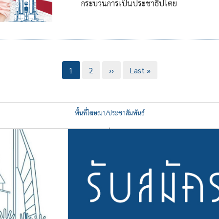
กระบวนการเป็นประชาธิปไตย
Current
1
Page
2
Next
››
Last
Last »
page
page
page
พื้นที่โฆษณา/ประชาสัมพันธ์