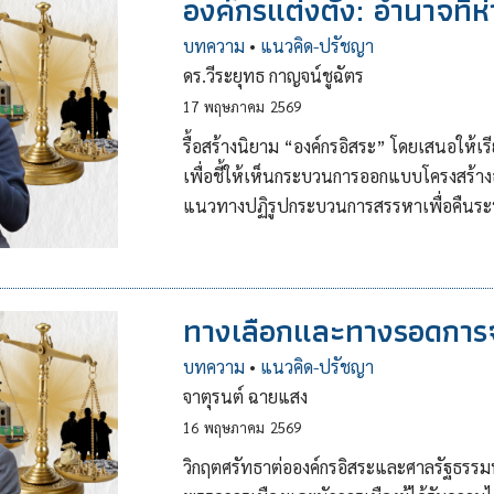
องค์กรแต่งตั้ง: อำนาจที
บทความ
•
แนวคิด-ปรัชญา
ดร.วีระยุทธ กาญจน์ชูฉัตร
17
พฤษภาคม
2569
รื้อสร้างนิยาม “องค์กรอิสระ” โดยเสนอให้เร
เพื่อชี้ให้เห็นกระบวนการออกแบบโครงสร้า
แนวทางปฏิรูปกระบวนการสรรหาเพื่อคืนระบ
ทางเลือกและทางรอดการจ
บทความ
•
แนวคิด-ปรัชญา
จาตุรนต์ ฉายแสง
16
พฤษภาคม
2569
วิกฤตศรัทธาต่อองค์กรอิสระและศาลรัฐธรรมนู