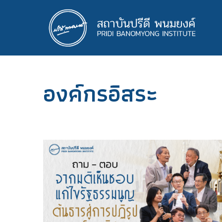
ข้าม
ไป
ยัง
เนื้อหา
หลัก
องค์กรอิสระ