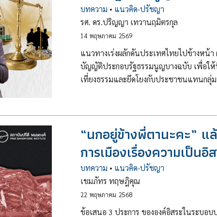
บทความ
•
แนวคิด-ปรัชญา
รศ. ดร.ปริญญา เทวานฤมิตรกุล
14
พฤษภาคม
2569
แนวทางเร่งผลักดันประเทศไทยไปข้างหน้า
บัญญัติประกอบรัฐธรรมนูญบางฉบับ เพื่อให
เที่ยงธรรมและยึดโยงกับประชาชนแทนกลุ่ม
“นกอยู่ข้างพี่ตานะคะ” แ
การเมืองเรื่องความเป็นอ
บทความ
•
แนวคิด-ปรัชญา
เขมภัทร ทฤษฎิคุณ
22
พฤษภาคม
2568
ข้อเสนอ 3 ประการ ขององค์อิสระในระบอบป