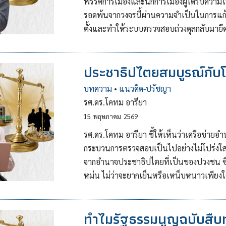
พรรคการเมืองและนักการเมืองผู้ได้รับควา
รอดพ้นจากวงจรนี้ผ่านความจำเป็นในการแก้ไ
ตั้งและทำให้ระบบตรวจสอบถ่วงดุลกลับมายึ
ประชาธิปไตยสมบูรณ์กับโ
บทความ
•
แนวคิด-ปรัชญา
รศ.ดร.โคทม อารียา
15
พฤษภาคม
2569
รศ.ดร.โคทม อารียา ชี้ให้เห็นว่าเครือข่ายอ
กระบวนการตรวจสอบเป็นไปอย่างไม่โปร่งใส แ
จากอำนาจประชาธิปไตยที่เป็นของปวงชน ซึ่ง
หม่น ไม่ว่าจะยากเย็นหรือเหน็บหนาวเพียง
ทำไมรัฐธรรมนูญฉบับสืบ