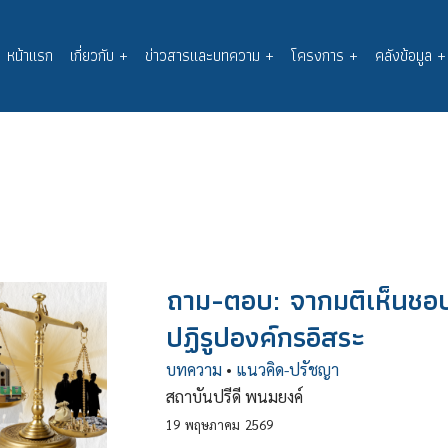
หน้าแรก
เกี่ยวกับ
+
ข่าวสารและบทความ
+
โครงการ
+
คลังข้อมูล
+
Main
navigation
ถาม-ตอบ: จากมติเห็นชอบ
ปฏิรูปองค์กรอิสระ
บทความ
•
แนวคิด-ปรัชญา
สถาบันปรีดี พนมยงค์
19
พฤษภาคม
2569