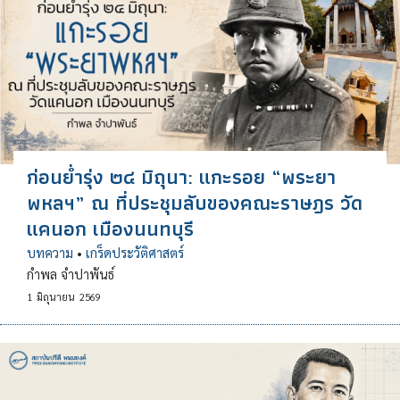
ก่อนย่ำรุ่ง ๒๔ มิถุนา: แกะรอย “พระยา
พหลฯ” ณ ที่ประชุมลับของคณะราษฎร วัด
แคนอก เมืองนนทบุรี
บทความ
•
เกร็ดประวัติศาสตร์
กำพล จำปาพันธ์
1
มิถุนายน
2569