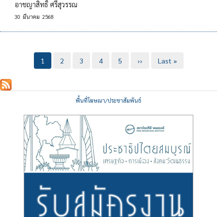
อาชญาสิทธิ์ ศรีสุวรรณ
30
มีนาคม
2568
Pagination
Current
1
Page
2
Page
3
Page
4
Page
5
Next
››
Last
Last »
page
page
page
พื้นที่โฆษณา/ประชาสัมพันธ์