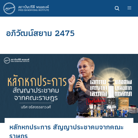
ข้าม
ไป
ยัง
เนื้อหา
อภิวัฒน์สยาม 2475
หลัก
หลักหกประการ สัญญาประชาคมจากคณะ
ราษฎร