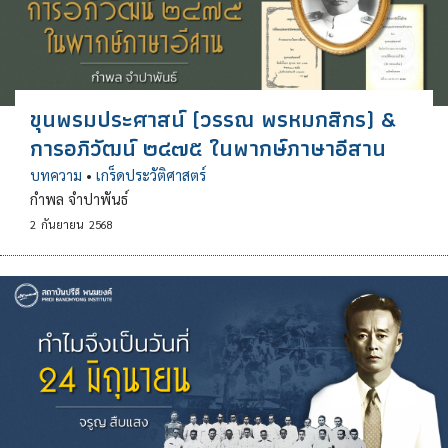
ขุนพรมประศาสน์ (วรรณ พรหมกสิกร) &
การอภิวัฒน์ ๒๔๗๕ ในพากษ์ภาษาอีสาน
บทความ
•
เกร็ดประวัติศาสตร์
กำพล จำปาพันธ์
2
กันยายน
2568