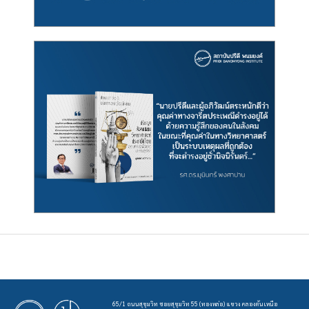
65/1 ถนนสุขุมวิท ซอยสุขุมวิท 55 (ทองหล่อ) แขวง คลองตันเหนือ