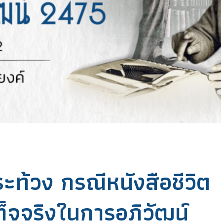
ท้วง กรณีหนังสือชีวิต
เท็จจริงในการอภิวัฒน์