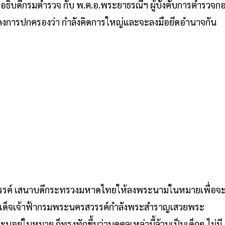
อธิบดีกรมตำรวจ กับ พ.ต.อ.พระยาธรณีฯ ผู้บังคับการตำรวจก
ปลงการปกครองว่า กำลังคิดการใหญ่และจะลงมือยึดอำนาจกัน
รรค์ เสนาบดีกระทรวงมหาดไทยให้ลงพระนามในหมายเพื่อจ
่สมเด็จเจ้าฟ้ากรมพระนครสวรรค์กำลังพระสำราญเสวยพระ
ระบุอยู่ในหมาย ก็ทรงทักขึ้นว่าบุคคลเหล่านี้ล้วนเป็นเด็กๆ ไม่มี