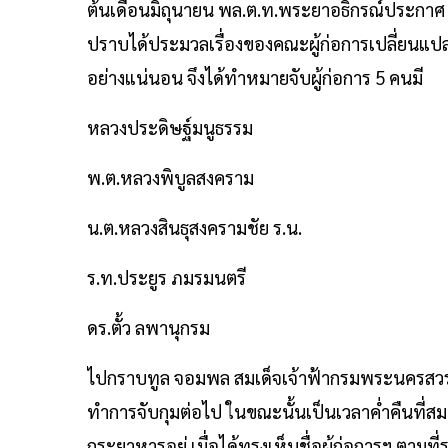
ต้นเดือนมิถุนายน พล.ต.ท.พระยาอธิกรณ์ประกาศ 
ปราบได้ประมวลเรื่องของคณะผู้ก่อการเปลี่ยนแ
อย่างแน่นอน จึงได้ทำหมายจับผู้ก่อการ 5 คนมี
หลวงประดิษฐ์มนูธรรม
พ.ต.หลวงพิบูลสงคราม
น.ต.หลวงสินธุสงครามชัย ร.น.
ร.ท.ประยูร ภมรมนตรี
ดร.ตั้ว ลพานุกรม
ไปกราบทูล จอมพล สมเด็จเจ้าฟ้ากรมพระนครสว
ทำการจับกุมต่อไป ในขณะนั้นเป็นเวลาค่ำคืนที
กระยาหารอยู่ เมื่อได้ทรงเห็นชื่อผู้ก่อการฯ ตามที่