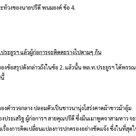
ท้วงของนายปรีดี พนมยงค์ ข้อ 4.
.ท.ประยูรฯ แล้วผู้ก่อการจะติดตะรางไปตามๆ กัน
ข้อสรุปดังกล่าวถึงในข้อ 2. แล้วนั้น พล.ท.ประยูรฯ ได้พรรณ
ี้
รกองตำรวจกลาง ปลอมตัวเป็นชาวนานุ่งโสร่งคาดผ้าขาวม้าอุ้ม
ประเสริฐ ผู้ก่อการฯ สายคุณปรีดี ซึ่งมึนเมาพูดจาสามหาว จะ
เรื่องการคิดเปลี่ยนแปลงการปกครองอย่างชัดแจ้ง ซึ่งในที่สุด