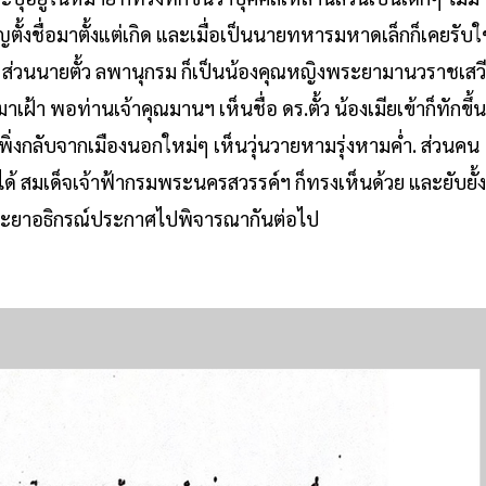
งชื่อมาตั้งแต่เกิด และเมื่อเป็นนายทหารมหาดเล็กก็เคยรับใช
 ส่วนนายตั้ว ลพานุกรม ก็เป็นน้องคุณหญิงพระยามานวราชเสวี
เฝ้า พอท่านเจ้าคุณมานฯ เห็นชื่อ ดร.ตั้ว น้องเมียเข้าก็ทักขึ้น
 เพิ่งกลับจากเมืองนอกใหม่ๆ เห็นวุ่นวายหามรุ่งหามค่ำ. ส่วนคน
ได้ สมเด็จเจ้าฟ้ากรมพระนครสวรรค์ฯ ก็ทรงเห็นด้วย และยับยั้ง
ระยาอธิกรณ์ประกาศไปพิจารณากันต่อไป