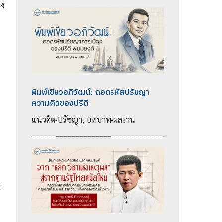
อง
พิมพ์เขียวอภิวัฒน์: ถอดรหัสปรัชญา
ความคิดของปรีดี
แนวคิด-ปรัชญา, บทบาท-ผลงาน
ะ