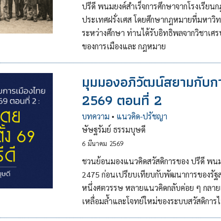
ปรีดี พนมยงค์สำเร็จการศึกษาจากโรงเรียนกฎ
ประเทศฝรั่งเศส โดยศึกษากฎหมายที่มหาวิทย
ระหว่างศึกษา ท่านได้รับอิทธิพลจากวิชาเศ
ของการเมืองและ กฎหมาย
มุมมองอภิวัฒน์สยามกับกา
2569 ตอนที่ 2
บทความ
•
แนวคิด-ปรัชญา
ษัษฐรัมย์ ธรรมบุษดี
6
มีนาคม
2569
ชวนย้อนมองแนวคิดสวัสดิการของ ปรีดี พนมย
2475 ก่อนเปรียบเทียบกับพัฒนาการของรัฐส
หนึ่งศตวรรษ หลายแนวคิดกลับค่อย ๆ กลายเ
เหลื่อมล้ำและโจทย์ใหม่ของระบบสวัสดิการไ