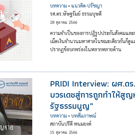
บทความ
•
แนวคิด-ปรัชญา
รศ.ดร.ษัษฐรัมย์ ธรรมบุษดี
28
ตุลาคม
2566
ความจำเป็นของการปฏิรูปประกันสังคมและก
เม็ดเงินจำนวนมหาศาลในขณะเดียวกันก็ดูแลค
ปรากฏข้อบกพร่องในหลากหลายด้าน
PRIDI Interview: ผศ.ด
บวรเดชสู่การถูกทำให้สูญห
รัฐธรรมนูญ”
บทความ
•
บทสัมภาษณ์
สถาบันปรีดี พนมยงค์
15
ตุลาคม
2566