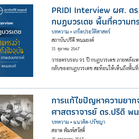
PRIDI Interview ผศ. ดร.
กบฏบวรเดช พื้นที่ความทร
บทความ
•
เกร็ดประวัติศาสตร์
สถาบันปรีดี พนมยงค์
31
ตุลาคม
2567
วาระครบรอบ 91 ปี กบฏบวรเดช ภายหลังเ
กลับของกบฏบวรเดช สะท้อนให้เห็นถึงพื้นที่อนุ
การแก้ไขปัญหาความยากจ
ศาสตราจารย์ ดร.ปรีดี พ
บทความ
•
แนวคิด-ปรัชญา
สอาด พิมพ์สวัสดิ์
25
กรกฎาคม
2567