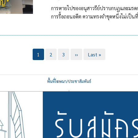
การหายไปของอนุสาวรีย์ปราบกบฏและมรดกคณ
การรื้อถอนอดีต ความทรงจำชุดหนึ่งไม่เป็นที
Current
1
Page
2
Page
3
Next
››
Last
Last »
page
page
page
พื้นที่โฆษณา/ประชาสัมพันธ์