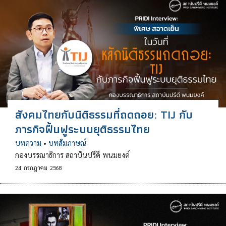
สังคมไทยกับนิติธรรมที่ถดถอย: TIJ กับ
ภารกิจฟื้นฟูระบบยุติธรรมไทย
บทความ
•
บทสัมภาษณ์
กองบรรณาธิการ สถาบันปรีดี พนมยงค์
24
กรกฎาคม
2568