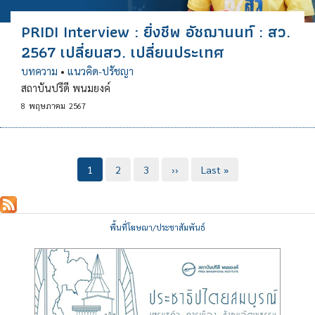
PRIDI Interview : ยิ่งชีพ อัชฌานนท์ : สว.
2567 เปลี่ยนสว. เปลี่ยนประเทศ
บทความ
•
แนวคิด-ปรัชญา
สถาบันปรีดี พนมยงค์
8
พฤษภาคม
2567
Pagination
Current
1
Page
2
Page
3
Next
››
Last
Last »
page
page
page
พื้นที่โฆษณา/ประชาสัมพันธ์