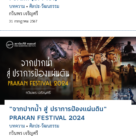
บทความ
•
ศิลปะ-วัฒนธรรม
กวินพร เจริญศรี
31
กรกฎาคม
2567
“จากปากน้ำ สู่ ปราการป้องแผ่นดิน”
PRAKAN FESTIVAL 2024
บทความ
•
ศิลปะ-วัฒนธรรม
กวินพร เจริญศรี