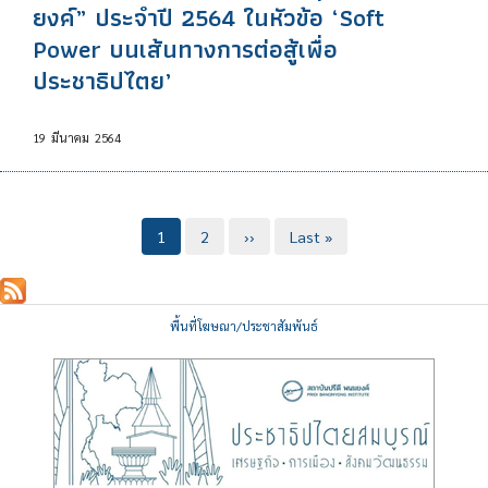
ยงค์” ประจำปี 2564 ในหัวข้อ ‘Soft
Power บนเส้นทางการต่อสู้เพื่อ
ประชาธิปไตย’
19
มีนาคม
2564
Pagination
Current
1
Page
2
Next
››
Last
Last »
page
page
page
พื้นที่โฆษณา/ประชาสัมพันธ์