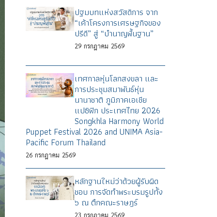
ปฐมบทแห่งสวัสดิการ จาก
“เค้าโครงการเศรษฐกิจของ
ปรีดี” สู่ “บำนาญพื้นฐาน”
29
กรกฎาคม
2569
เทศกาลหุ่นโลกสงขลา และ
การประชุมสมาพันธ์หุ่น
นานาชาติ ภูมิภาคเอเชีย
แปซิฟิก ประเทศไทย 2026
Songkhla Harmony World
Puppet Festival 2026 and UNIMA Asia-
Pacific Forum Thailand
26
กรกฎาคม
2569
หลักฐานใหม่ว่าด้วยผู้รับผิด
ชอบ การจัดทำพระบรมรูปทั้ง
๖ ณ ตึกคณะราษฎร์
23
กรกฎาคม
2569