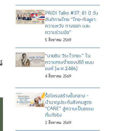
PRIDI Talks #37: 81 ปี วัน
สันติภาพไทย “ไทย-กัมพูชา:
ความหวัง ทางออก และ
ความร่วมมือ”
5
สิงหาคม
2569
“นายซิม วีระไวทยะ” ใน
ความทรงจำของปรีดี พนม
์
ยงค์ (พ.ศ.2486)
4
สิงหาคม
2569
รื้อโครงสร้างชั้นกลาง -
บำนาญประกันสังคมสูตร
“CARE” สู่ความเป็นธรรม
ที่แท้จริง
2
สิงหาคม
2569