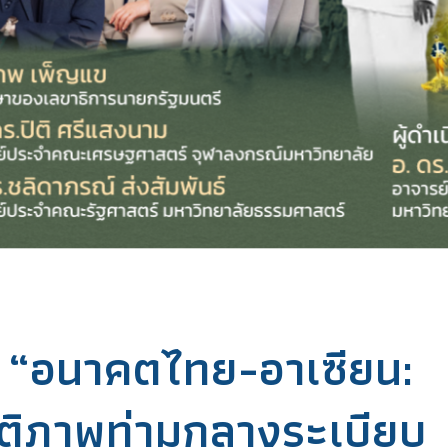
: “อนาคตไทย-อาเซียน:
ันติภาพท่ามกลางระเบียบ