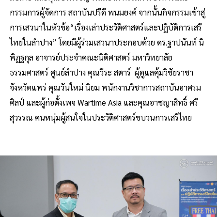
กรรมการผู้จัดการ สถาบันปรีดี พนมยงค์ จากนั้นกิจกรรมเข้าสู่
การเสวนาในหัวข้อ“เรื่องเล่าประวัติศาสตร์และปฏิบัติการเสรี
ไทยในลําปาง” โดยมีผู้ร่วมเสวนาประกอบด้วย ดร.ฐาปนันท์ นิ
พิฏฐกุล อาจารย์ประจำคณะนิติศาสตร์ มหาวิทยาลัย
ธรรมศาสตร์ ศูนย์ลำปาง คุณวีระ สตาร์ ผู้ดูแลคุ้มวิชัยราชา
จังหวัดแพร่ คุณวันใหม่ นิยม พนักงานวิชาการสถาบันอาศรม
ศิลป์ และผู้ก่อตั้งเพจ Wartime Asia และคุณอาชญาสิทธิ์ ศรี
สุวรรณ คนหนุ่มผู้สนใจในประวัติศาสตร์ขบวนการเสรีไทย