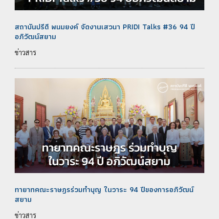
สถาบันปรีดี พนมยงค์ จัดงานเสวนา PRIDI Talks #36 94 ปี
อภิวัฒน์สยาม
ข่าวสาร
ทายาทคณะราษฎรร่วมทำบุญ ในวาระ 94 ปีของการอภิวัฒน์
สยาม
ข่าวสาร