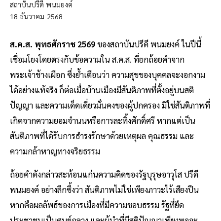
สถาบันปรีดี พนมยงค์
18
ธันวาคม
2568
ส.ค.ส. พุทธศักราช 2569
ของสถาบันปรีดี พนมยงค์ ในปีนี้
เชื่อมโยงโดยตรงกับข้อความใน ส.ค.ส. ที่ยกถ้อยคำจาก
พระเจ้าช้างเผือก ซึ่งย้ำเตือนว่า ความสุขของบุคคลจะงอกงาม
ได้อย่างแท้จริง ก็ต่อเมื่อบ้านเมืองมีสันติภาพที่ตั้งอยู่บนสติ
ปัญญา และความเด็ดเดี่ยวมั่นคงของผู้ปกครอง มิใช่สันติภาพที่
เกิดจากความยอมจำนนหรือการละทิ้งศักดิ์ศรี หากแต่เป็น
สันติภาพที่ได้รับการธำรงรักษาด้วยเหตุผล คุณธรรม และ
ความกล้าหาญทางจริยธรรม
ถ้อยคำดังกล่าวสะท้อนแก่นความคิดของรัฐบุรุษอาวุโส ปรีดี
พนมยงค์ อย่างลึกซึ้งว่า สันติภาพไม่ใช่เพียงภาวะไร้เสียงปืน
หากคือผลลัพธ์ของการเมืองที่มีความชอบธรรม รัฐที่ยึด
ประชาชนเป็นศูนย์กลาง และผู้นำที่มีสติปัญญาเพียงพอจะ