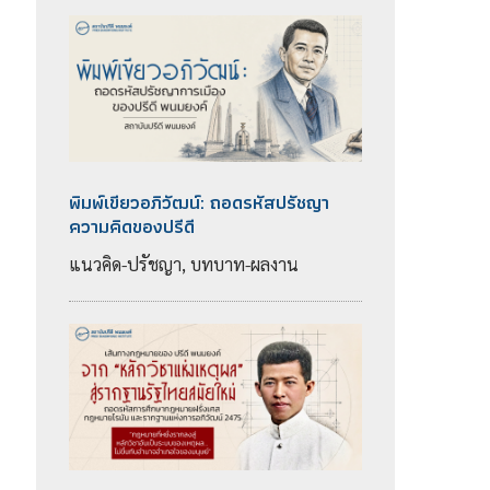
พิมพ์เขียวอภิวัฒน์: ถอดรหัสปรัชญา
ความคิดของปรีดี
แนวคิด-ปรัชญา, บทบาท-ผลงาน