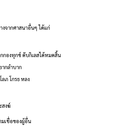
างจากศาสนาอื่นๆ ได้แก่
กองทุกข์ ดับกิเลสได้หมดสิ้น
ามยากลำบาก
 โลภ โกรธ หลง
ะสงฆ์
เชื่อของผู้อื่น