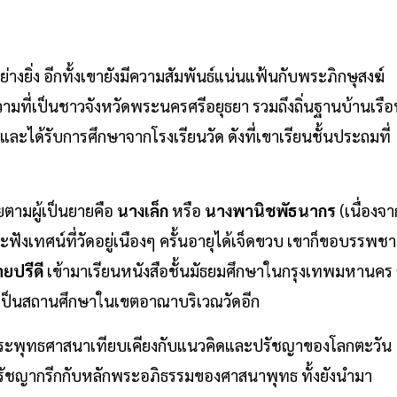
่างยิ่ง อีกทั้งเขายังมีความสัมพันธ์แน่นแฟ้นกับพระภิกษุสงฆ์
ามที่เป็นชาวจังหวัดพระนครศรีอยุธยา รวมถึงถิ่นฐานบ้านเรือ
ีและได้รับการศึกษาจากโรงเรียนวัด ดังที่เขาเรียนชั้นประถมที่
ตามผู้เป็นยายคือ
นางเล็ก
หรือ
นางพานิชพัธนากร
(เนื่องจา
ฟังเทศน์ที่วัดอยู่เนืองๆ ครั้นอายุได้เจ็ดขวบ เขาก็ขอบรรพชา
ยปรีดี
เข้ามาเรียนหนังสือชั้นมัธยมศึกษาในกรุงเทพมหานคร 
่งก็เป็นสถานศึกษาในเขตอาณาบริเวณวัดอีก
ระพุทธศาสนาเทียบเคียงกับแนวคิดและปรัชญาของโลกตะวัน
งปรัชญากรีกกับหลักพระอภิธรรมของศาสนาพุทธ ทั้งยังนำมา