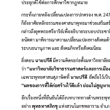
ประยุกต์ใช้ต่อการศึกษาวิชากฎหมาย
กระทั่งภายหลังเปลี่ยนแปลงการปกครอง พ.ศ. 2475
ก็ยังอาศัยหลักธรรมของศาสนาพุทธมาช่วยเสริม
กล่าวถึงยุคพระศรีอาริย์เพื่ออธิบายระบอบประชาธิป
อนัตตา มาพิจารณาความเปลี่ยนแปลงทางสังคมด้วย 
ระบบธนานุภาพ และ สังคมกิจหรือสังคมนิยม
ยิ่งตอน
นายปรีดี
มีความคิดจะก่อตั้งมหาวิทยาลัยส
ว่า
“มหาวิทยาลัยวิชาธรรมศาสตร์และการเมือ
เฉพาะพุทธศาสนสุภาษิตที่
นายปรีดี
ยึดถือไว้เป
“ผลของการที่ได้ก่อสร้างไว้ดีแล้ว ย่อมไม่สูญหา
อีกเรื่องหนึ่งที่ยืนยันได้ถึงบทบาททางด้านพระ
อย่าง
พุทธทาสภิกขุ
แห่งสวนโมกขพลาราม อำเภอ