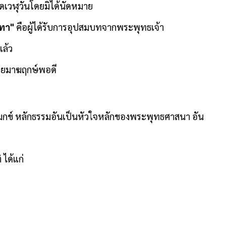
ดเวฬุวันโดยมิได้นัดหมาย
ปทา"
คือผู้ได้รับการอุปสมบทจากพระพุทธเจ้า
แล้ว
เสวยมาฆฤกษ์พอดี
โมกข์ หลักธรรมอันเป็นหัวใจหลักของพระพุทธศาสนา อัน
ได้แก่