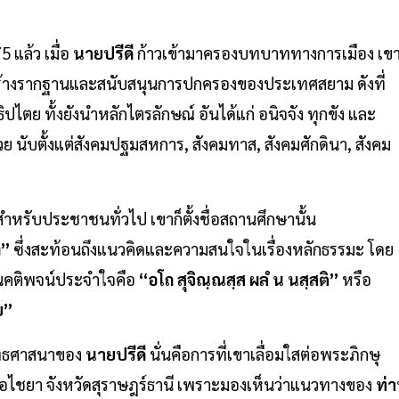
 แล้ว เมื่อ
นายปรีดี
ก้าวเข้ามาครองบทบาททางการเมือง เข
สร้างรากฐานและสนับสนุนการปกครองของประเทศสยาม ดังที่
ไตย ทั้งยังนำหลักไตรลักษณ์ อันได้แก่ อนิจจัง ทุกขัง และ
นับตั้งแต่สังคมปฐมสหการ, สังคมทาส, สังคมศักดินา, สังคม
ำหรับประชาชนทั่วไป เขาก็ตั้งชื่อสถานศึกษานั้น
ง”
ซึ่งสะท้อนถึงแนวคิดและความสนใจในเรื่องหลักธรรมะ โดย
็นคติพจน์ประจำใจคือ
“อโถ สุจิณฺณสฺส ผลํ น นสฺสติ”
หรือ
ย”
พุทธศาสนาของ
นายปรีดี
นั่นคือการที่เขาเลื่อมใสต่อพระภิกษุ
ไชยา จังหวัดสุราษฎร์ธานี เพราะมองเห็นว่าแนวทางของ
ท่