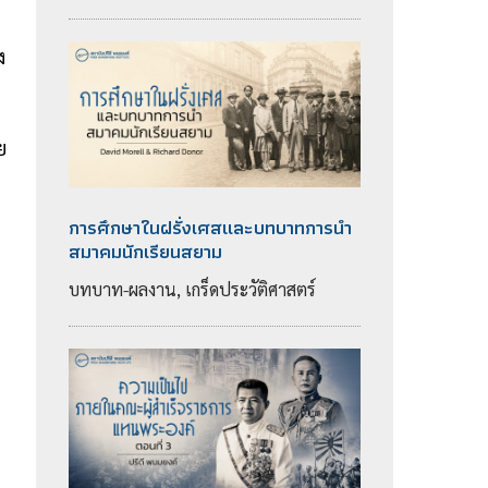
ง
ย
การศึกษาในฝรั่งเศสและบทบาทการนำ
สมาคมนักเรียนสยาม
บทบาท-ผลงาน, เกร็ดประวัติศาสตร์
ม