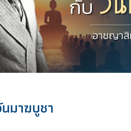
วันมาฆบูชา