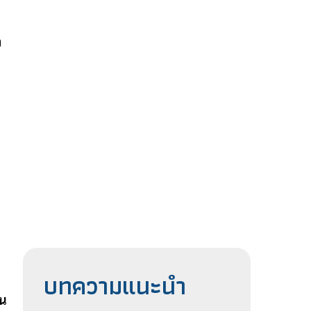
า
บทความแนะนำ
าน