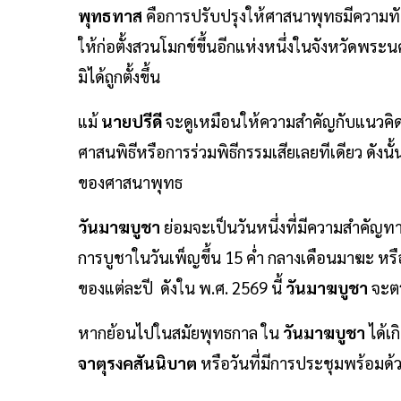
พุทธทาส
คือการปรับปรุงให้ศาสนาพุทธมีความทัน
ให้ก่อตั้งสวนโมกข์ขึ้นอีกแห่งหนึ่งในจังหวัดพระนค
มิได้ถูกตั้งขึ้น
แม้
นายปรีดี
จะดูเหมือนให้ความสำคัญกับแนวคิ
ศาสนพิธีหรือการร่วมพิธีกรรมเสียเลยทีเดียว ดังนั
ของศาสนาพุทธ
วันมาฆบูชา
ย่อมจะเป็นวันหนึ่งที่มีความสำคัญ
การบูชาในวันเพ็ญขึ้น 15 ค่ำ กลางเดือนมาฆะ หรื
ของแต่ละปี ดังใน พ.ศ. 2569 นี้
วันมาฆบูชา
จะตร
หากย้อนไปในสมัยพุทธกาล ใน
วันมาฆบูชา
ได้เก
จาตุรงคสันนิบาต
หรือวันที่มีการประชุมพร้อมด้ว