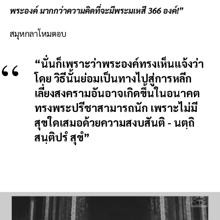
พระองค์ มากกว่าความคิดที่จะมีพระมเหสี 366 องค์!”
สมุหกลาโหมตอบ
“นั่นก็เพราะว่าพระองค์ทรงเห็นแจ้งว่า
โดย วิธีนั้นย่อมเป็นทางไปสู่การหลีก
เลี่ยงสงครามอันอาจเกิดขึ้นในอนาคต
ทรงพระปรีชาสามารถนัก เพราะไม่มี
สุขใดเสมอด้วยความสงบสันติ - นตฺถิ
สนฺติปรํ สุขํ”