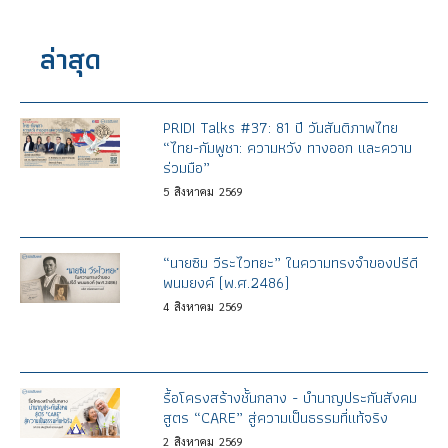
ล่าสุด
PRIDI Talks #37: 81 ปี วันสันติภาพไทย
“ไทย-กัมพูชา: ความหวัง ทางออก และความ
ร่วมมือ”
5
สิงหาคม
2569
“นายซิม วีระไวทยะ” ในความทรงจำของปรีดี
พนมยงค์ (พ.ศ.2486)
4
สิงหาคม
2569
รื้อโครงสร้างชั้นกลาง - บำนาญประกันสังคม
สูตร “CARE” สู่ความเป็นธรรมที่แท้จริง
2
สิงหาคม
2569