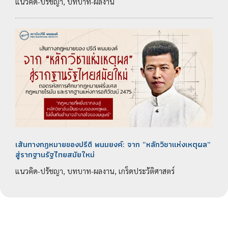
แนวคิด-ปรัชญา, บทบาท-ผลงาน
เส้นทางกฎหมายของปรีดี พนมยงค์: จาก “หลักวิชาแห่งเหตุผล”
สู่รากฐานรัฐไทยสมัยใหม่
แนวคิด-ปรัชญา, บทบาท-ผลงาน, เกร็ดประวัติศาสตร์