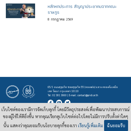
หลักหกประการ สัญญาประชาคมจากคณะ
ราษฎร
8
กรกฎาคม
2569
65/1 ถนนสุขุมวิท ซอยสุขุมวิท 55 (ทองหล่อ) แขวง คลองตันเหนือ
เขต วัฒนา กรุงเทพฯ 10110
Tel : 02 381 3860 | E-mail :
contact@pridi.or.th
เว็บไซต์ของเรามีการจัดเก็บคุกกี้ โดยมีวัตถุประสงค์เพื่อพัฒนาประสบการณ์
บทความ รูปภาพ และสื่ออื่นๆ ที่มีสัญลักษณ์ของสถาบันปรีดี พนมยงค์ ในเว็บไซต์
https://pridi.or.th
ของผู้ใช้ให้ดียิ่งขึ้น หากคุณเรียกดูเว็บไซต์ต่อไปโดยไม่มีการปรับตั้งค่าใดๆ
เผยแพร่ภายใต้สัญญาอนุญาต
ครีเอทีฟคอมมอนส์แบบแสดงที่มา-ไม่ใช่เชิงพาณิชย์ 4.0 สากล
นั้น แสดงว่าคุณยอมรับนโยบายคุกกี้ของเรา
เรียนรู้เพิ่มเติม
ฉันยอมรับ