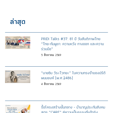
ล่าสุด
PRIDI Talks #37: 81 ปี วันสันติภาพไทย
“ไทย-กัมพูชา: ความหวัง ทางออก และความ
ร่วมมือ”
5
สิงหาคม
2569
“นายซิม วีระไวทยะ” ในความทรงจำของปรีดี
พนมยงค์ (พ.ศ.2486)
4
สิงหาคม
2569
รื้อโครงสร้างชั้นกลาง - บำนาญประกันสังคม
สูตร “CARE” สู่ความเป็นธรรมที่แท้จริง