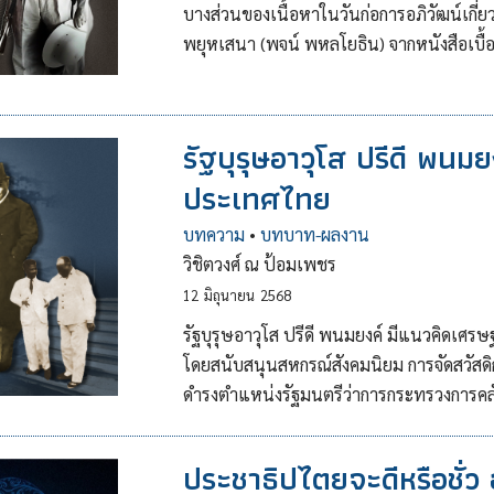
บางส่วนของเนื้อหาในวันก่อการอภิวัฒน์เ
พยุหเสนา (พจน์ พหลโยธิน) จากหนังสือเบื้อ
รัฐบุรุษอาวุโส ปรีดี พนม
ประเทศไทย
บทความ
•
บทบาท-ผลงาน
วิชิตวงศ์ ณ ป้อมเพชร
12
มิถุนายน
2568
รัฐบุรุษอาวุโส ปรีดี พนมยงค์ มีแนวคิดเศ
โดยสนับสนุนสหกรณ์สังคมนิยม การจัดสวัสด
ดำรงตำแหน่งรัฐมนตรีว่าการกระทรวงการคล
ประชาธิปไตยจะดีหรือชั่ว อยู