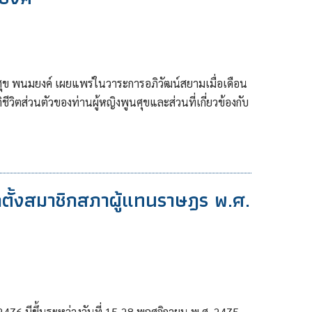
ศุข พนมยงค์ เผยแพร่ในวาระการอภิวัฒน์สยามเมื่อเดือน
ีวิตส่วนตัวของท่านผู้หญิงพูนศุขและส่วนที่เกี่ยวข้องกับ
กตั้งสมาชิกสภาผู้แทนราษฎร พ.ศ.
2476 มีขึ้นระหว่างวันที่ 15-28 พฤศจิกายน พ.ศ. 2475