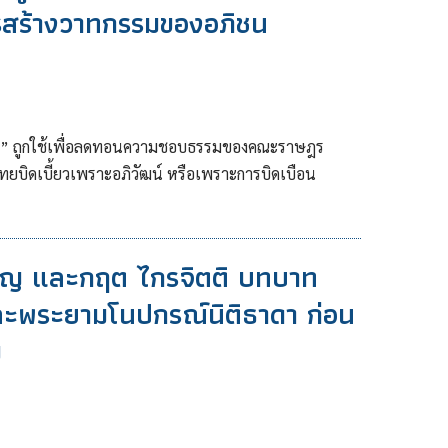
ารสร้างวาทกรรมของอภิชน
ูญ” ถูกใช้เพื่อลดทอนความชอบธรรมของคณะราษฎร
บิดเบี้ยวเพราะอภิวัฒน์ หรือเพราะการบิดเบือน
ริญ และกฤต ไกรจิตติ บทบาท
ละพระยามโนปกรณ์นิติธาดา ก่อน
ม