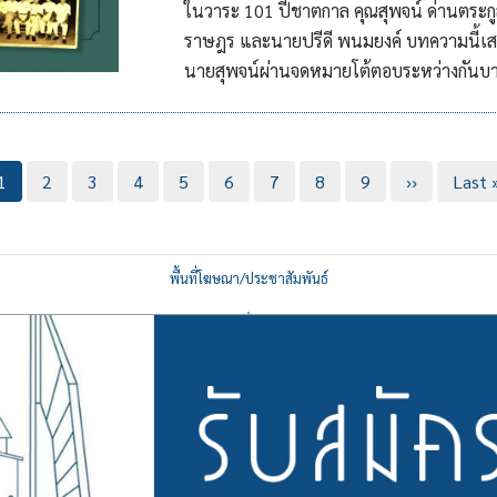
ในวาระ 101 ปีชาตกาล คุณสุพจน์ ด่านตระกูล
ราษฎร และนายปรีดี พนมยงค์ บทความนี้เ
นายสุพจน์ผ่านจดหมายโต้ตอบระหว่างกันบา
Current
1
Page
2
Page
3
Page
4
Page
5
Page
6
Page
7
Page
8
Page
9
Next
››
Last
Last 
page
page
page
พื้นที่โฆษณา/ประชาสัมพันธ์