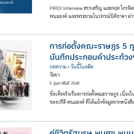
PRIDI Interview สรรเสริญ และกฤต ไกรจิต
พนมยงค์ และพระยามโนปกรณ์นิติธาดา ผ่า
การก่อตั้งคณะราษฎร 5 กุ
บันทึกประกอบคำประท้วงฯ
บทความ
•
วันนี้ในอดีต
วัลยา
5
กุมภาพันธ์
2568
ข้อเท็จจริงเรื่องการก่อตั้งคณะราษฎร เนื่
ของปรีดี พนมยงค์ ที่โต้แย้งข้อมูลจากหนัง
คู่ชีวิตรัฐบุรุษ พูนศุข พน