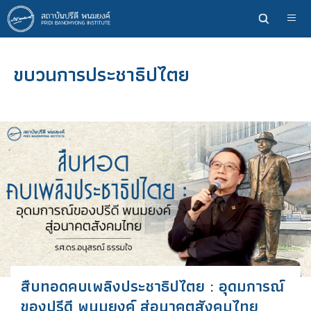
ข้าม
ไป
ยัง
เนื้อหา
ขบวนการประชาธิปไตย
หลัก
สืบทอดคบเพลิงประชาธิปไตย : อุดมการณ์
ของปรีดี พนมยงค์ สู่อนาคตสังคมไทย