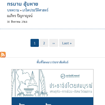
ทรมาน อุ้มหาย
บทความ
•
เกร็ดประวัติศาสตร์
ณภัทร ปัญกาญจน์
30
สิงหาคม
2564
Pagination
Current
1
Page
2
Next
››
Last
Last »
page
page
page
พื้นที่โฆษณา/ประชาสัมพันธ์