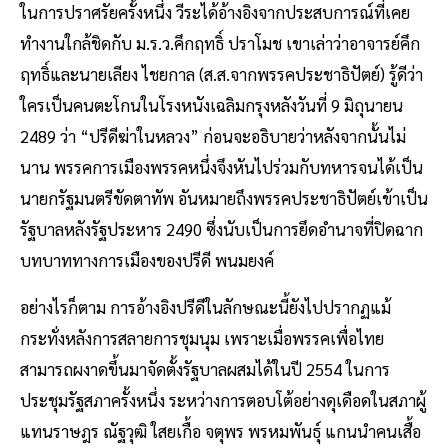
ในการปราศรัยครั้งหนึ่ง วีระได้อ้างอิงจากประสบการณ์ที่เคย
ทำงานใกล้ชิดกับ ม.ร.ว.คึกฤทธิ์ ปราโมช เขาเล่าว่าอาจารย์คึก
ฤทธิ์และนายเลียง ไชยกาล (ส.ส.จากพรรคประชาธิปัตย์) รู้ดีว่า
ใครเป็นคนตะโกนในโรงหนังเฉลิมกรุงหลังวันที่ 9 มิถุนายน
2489 ว่า “ปรีดีฆ่าในหลวง” ก่อนจะอธิบายว่าหลังจากนั้นไม่
นาน พรรคการเมืองพรรคหนึ่งจึงหันไปร่วมกับทหารจนได้เป็น
นายกรัฐมนตรีขัดตาทัพ อันหมายถึงพรรคประชาธิปัตย์เข้าเป็น
รัฐบาลหลังรัฐประหาร 2490 ซึ่งนับเป็นการยึดอำนาจที่ปิดฉาก
บทบาททางการเมืองของปรีดี พนมยงค์
อย่างไรก็ตาม การอ้างอิงปรีดีในลักษณะนี้ยังไปปรากฏแม้
กระทั่งหลังการสลายการชุมนุม เพราะเมื่อพรรคเพื่อไทย
สามารถผงาดขึ้นมาจัดตั้งรัฐบาลผสมได้ในปี 2554 ในการ
ประชุมรัฐสภาครั้งหนึ่ง ระหว่างการตอบโต้อย่างดุเดือดในสภาผู้
แทนราษฎร ณัฐวุฒิ ใสยเกื้อ จตุพร พรหมพันธุ์ แกนนำคนเสื้อ