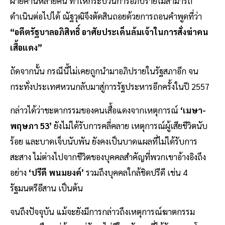
ฝ่ายค้านหลายคน ทำให้กระบวนการอภิปรายไม่สามารถ
ดำเนินต่อไปได้ ณัฐวุฒิจึงตัดสินถอยด้วยการถอนคำพูดที่ว่า
“อดีตรัฐบาลอภิสิทธิ์ อาศัยประเด็นล้มเจ้าในการสั่งฆ่าคน
เสื้อแดง”
ถัดจากนั้น กรณีนี้ไม่เคยถูกนำมาอภิปรายในรัฐสภาอีก จน
กระทั่งประเทศหวนกลับมาสู่การรัฐประหารอีกครั้งในปี 2557
กล่าวได้ว่าชะตากรรมของคนเสื้อแดงจากเหตุการณ์
‘เมษา-
พฤษภา 53’
ยังไม่ได้รับการคลี่คลาย เหตุการณ์ผู้เสียชีวิตนับ
ร้อย และบาดเจ็บนับพัน ยังคงเป็นบาดแผลที่ไม่ได้รับการ
สะสาง ไม่ต่างไปจากชีวิตของบุคคลสำคัญที่พวกเขาอ้างอิงถึง
อย่าง
‘ปรีดี พนมยงค์’
รวมถึงบุคคลใกล้ชิดปรีดี เช่น 4
รัฐมนตรีอีสาน เป็นต้น
จนถึงปัจจุบัน แม้จะยังมีการกล่าวถึงเหตุการณ์ฆาตกรรม