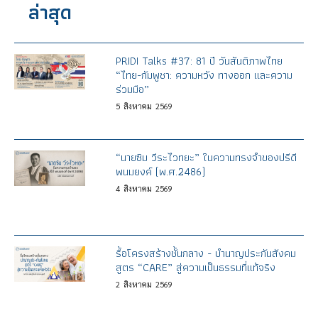
ล่าสุด
PRIDI Talks #37: 81 ปี วันสันติภาพไทย
“ไทย-กัมพูชา: ความหวัง ทางออก และความ
ร่วมมือ”
5
สิงหาคม
2569
“นายซิม วีระไวทยะ” ในความทรงจำของปรีดี
พนมยงค์ (พ.ศ.2486)
4
สิงหาคม
2569
รื้อโครงสร้างชั้นกลาง - บำนาญประกันสังคม
สูตร “CARE” สู่ความเป็นธรรมที่แท้จริง
2
สิงหาคม
2569