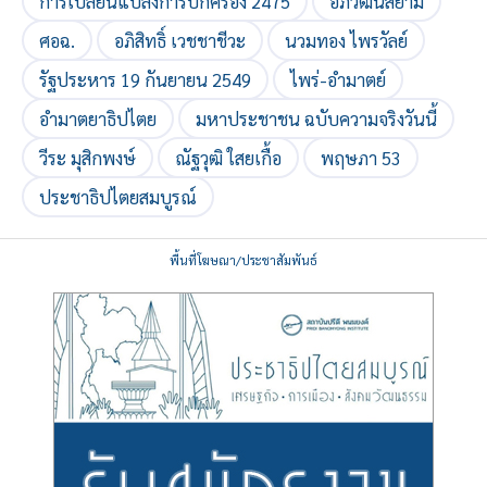
การเปลี่ยนแปลงการปกครอง 2475
อภิวัฒน์สยาม
ศอฉ.
อภิสิทธิ์ เวชชาชีวะ
นวมทอง ไพรวัลย์
รัฐประหาร 19 กันยายน 2549
ไพร่-อำมาตย์
อำมาตยาธิปไตย
มหาประชาชน ฉบับความจริงวันนี้
วีระ มุสิกพงษ์
ณัฐวุฒิ ใสยเกื้อ
พฤษภา 53
ประชาธิปไตยสมบูรณ์
พื้นที่โฆษณา/ประชาสัมพันธ์