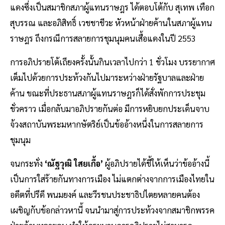
แดงซึ่งเป็นสมาชิกสภาผู้แทนราษฎร ได้ตอบโต้กับ สุเทพ เทือก
สุบรรณ และอภิสิทธิ์ เวชชาชีวะ หัวหน้าฝ่ายค้านในสภาผู้แทน
ราษฎร ถึงกรณีการสลายการชุมนุมคนเสื้อแดงในปี 2553
การอภิปรายโต้เถียงครั้งนั้นกินเวลาไปกว่า 1 ชั่วโมง บรรยากาศ
เต็มไปด้วยการประท้วงกันไปมาระหว่างฝ่ายรัฐบาลและฝ่าย
ค้าน ขณะที่ประธานสภาผู้แทนราษฎรก็ได้สั่งพักการประชุม
ชั่วคราว เมื่อกลับมาอภิปรายกันต่อ มีการหยิบยกประเด็นจาบ
จ้วงสถาบันพระมหากษัตริย์เป็นข้ออ้างหนึ่งในการสลายการ
ชุมนุม
จนกระทั่ง
‘ณัฐวุฒิ ใสยเกื้อ’
ผู้อภิปรายได้ชี้ให้เห็นว่าข้ออ้างนี้
เป็นการใส่ร้ายกันทางการเมือง ไม่แตกต่างจากการเมืองไทยใน
อดีตที่ปรีดี พนมยงค์ และวีรชนประชาธิปไตยหลายคนต้อง
เผชิญกับข้อกล่าวหานี้ จนนำมาสู่การประท้วงจากสมาชิกพรรค