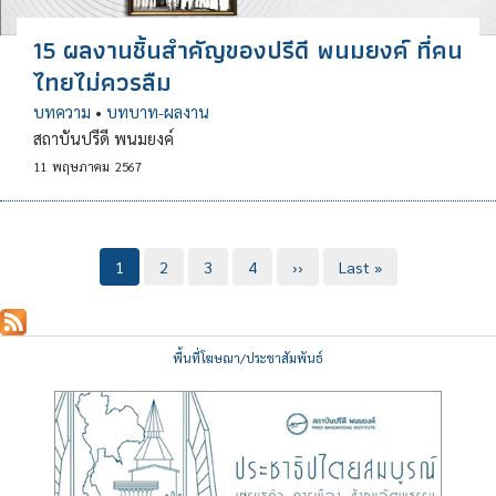
15 ผลงานชิ้นสำคัญของปรีดี พนมยงค์ ที่คน
ไทยไม่ควรลืม
บทความ
•
บทบาท-ผลงาน
สถาบันปรีดี พนมยงค์
11
พฤษภาคม
2567
Pagination
Current
1
Page
2
Page
3
Page
4
Next
››
Last
Last »
page
page
page
พื้นที่โฆษณา/ประชาสัมพันธ์