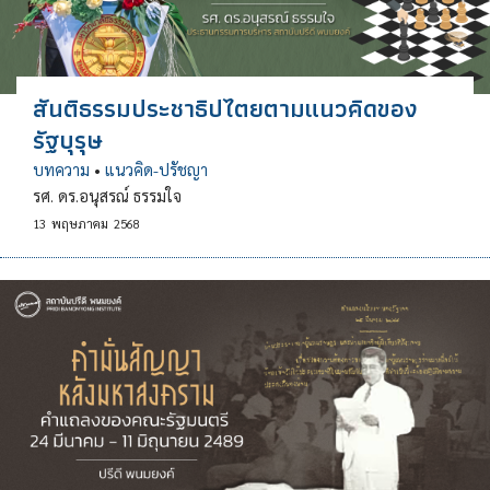
สันติธรรมประชาธิปไตยตามแนวคิดของ
รัฐบุรุษ
บทความ
•
แนวคิด-ปรัชญา
รศ. ดร.อนุสรณ์ ธรรมใจ
13
พฤษภาคม
2568