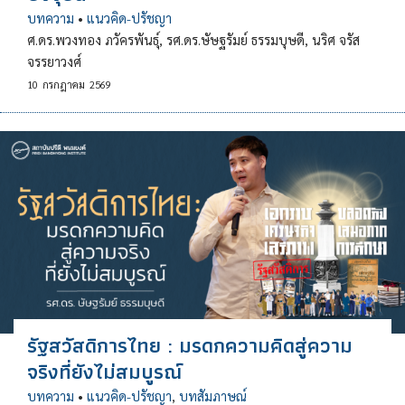
บทความ
•
แนวคิด-ปรัชญา
ศ.ดร.พวงทอง ภวัครพันธุ์, รศ.ดร.ษัษฐรัมย์ ธรรมบุษดี, นริศ จรัส
จรรยาวงศ์
10
กรกฎาคม
2569
รัฐสวัสดิการไทย : มรดกความคิดสู่ความ
จริงที่ยังไม่สมบูรณ์
บทความ
•
แนวคิด-ปรัชญา
,
บทสัมภาษณ์