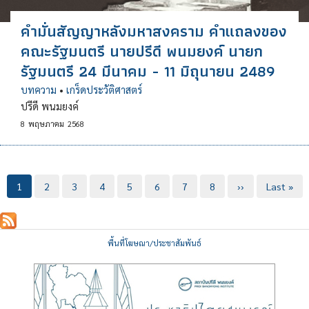
คำมั่นสัญญาหลังมหาสงคราม คำแถลงของ
คณะรัฐมนตรี นายปรีดี พนมยงค์ นายก
รัฐมนตรี 24 มีนาคม - 11 มิถุนายน 2489
บทความ
•
เกร็ดประวัติศาสตร์
ปรีดี พนมยงค์
8
พฤษภาคม
2568
Pagination
Current
1
Page
2
Page
3
Page
4
Page
5
Page
6
Page
7
Page
8
Next
››
Last
Last »
page
page
page
พื้นที่โฆษณา/ประชาสัมพันธ์