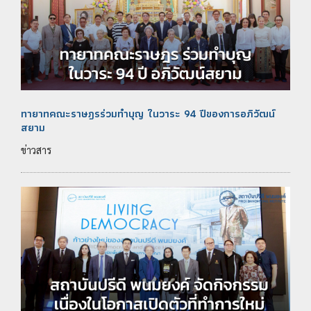
ทายาทคณะราษฎรร่วมทำบุญ ในวาระ 94 ปีของการอภิวัฒน์
สยาม
ข่าวสาร