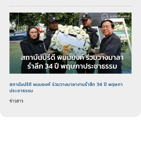
สถาบันปรีดี​ พนม​ยงค์ ร่วมวางมาลางาน​รำลึก 34 ปี พฤษภา​
ประชา​ธรรม​
ข่าวสาร