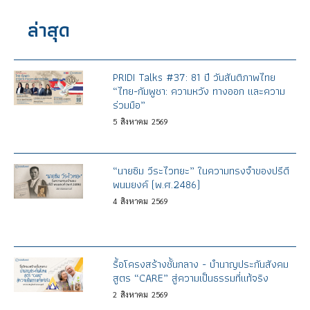
ล่าสุด
PRIDI Talks #37: 81 ปี วันสันติภาพไทย
“ไทย-กัมพูชา: ความหวัง ทางออก และความ
ร่วมมือ”
5
สิงหาคม
2569
“นายซิม วีระไวทยะ” ในความทรงจำของปรีดี
พนมยงค์ (พ.ศ.2486)
4
สิงหาคม
2569
รื้อโครงสร้างชั้นกลาง - บำนาญประกันสังคม
สูตร “CARE” สู่ความเป็นธรรมที่แท้จริง
2
สิงหาคม
2569