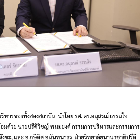
บริหารของทั้งสองสถาบัน นำโดย รศ. ดร.อนุสรณ์ ธรรมใจ
อมด้วย นายปรีดิวิชญ์ พนมยงค์ กรรมการบริหารและกรรมการผ
ะสังขะ, และ อ.กษิดิศ อนันทนาธร ฝ่ายวิทยาลัยนานาชาติปรีดี