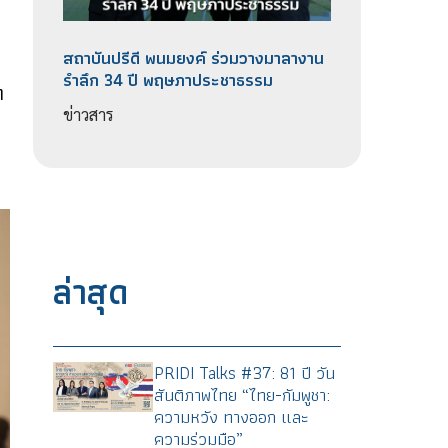
สถาบันปรีดี​ พนม​ยงค์ ร่วมวางมาลางาน​
รำลึก 34 ปี พฤษภา​ประชา​ธรรม​
ฑ
ข่าวสาร
ล่าสุด
PRIDI Talks #37: 81 ปี วัน
สันติภาพไทย “ไทย-กัมพูชา:
ความหวัง ทางออก และ
ความร่วมมือ”