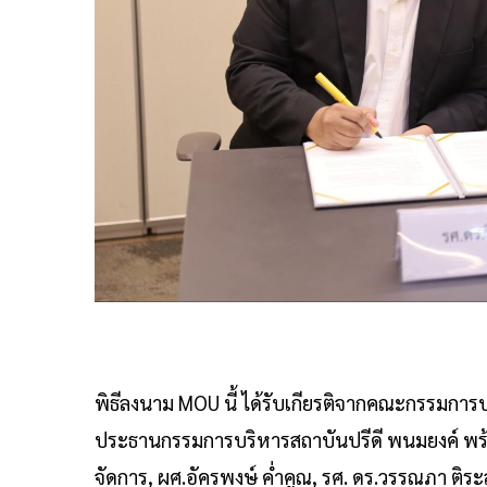
พิธีลงนาม MOU นี้ ได้รับเกียรติจากคณะกรรมการ
ประธานกรรมการบริหารสถาบันปรีดี พนมยงค์ พร้
จัดการ, ผศ.อัครพงษ์ ค่ำคูณ, รศ. ดร.วรรณภา ติร