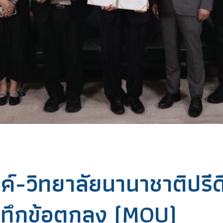
์-วิทยาลัยนานาชาติปรีด
ทึกข้อตกลง (MOU)