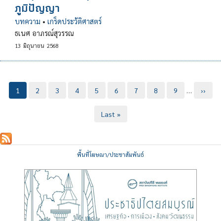
ภูมิปัญญา
บทความ
•
เกร็ดประวัติศาสตร์
ธเนศ อาภรณ์สุวรรณ
13
มิถุนายน
2568
Pagination
Current
1
Page
2
Page
3
Page
4
Page
5
Page
6
Page
7
Page
8
Page
9
…
Next
››
page
page
Last
Last »
page
พื้นที่โฆษณา/ประชาสัมพันธ์