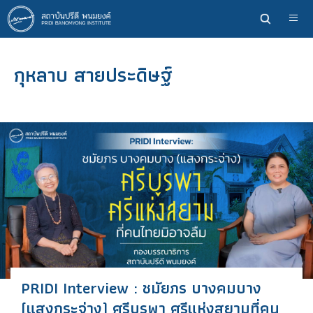
ข้าม
ไป
ยัง
เนื้อหา
กุหลาบ สายประดิษฐ์
หลัก
PRIDI Interview : ชมัยภร บางคมบาง
(แสงกระจ่าง) ศรีบูรพา ศรีแห่งสยามที่คน