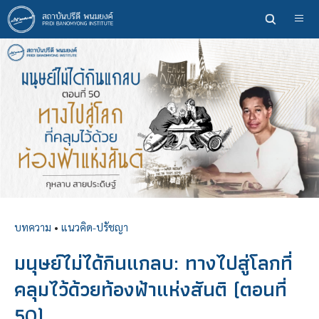
ข้าม
ไป
ยัง
เนื้อหา
หลัก
บทความ
•
แนวคิด-ปรัชญา
มนุษย์ไม่ได้กินแกลบ: ทางไปสู่โลกที่
คลุมไว้ด้วยท้องฟ้าแห่งสันติ (ตอนที่
50)