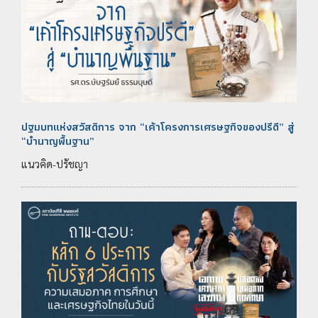
ปฐมบทแห่งสวัสดิการ จาก “เค้าโครงการเศรษฐกิจของปรีดี” สู่
“บำนาญพื้นฐาน”
แนวคิด-ปรัชญา