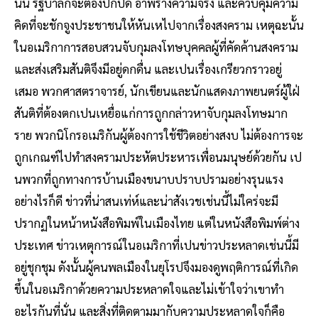
นั้น รัฐบาลก็จะต้องปกปิด อำพรางความจริง และควบคุมความ
คิดที่จะชักจูงประชาชนให้หันเหไปจากเรื่องสงคราม เหตุฉะนั้น
ในอเมริกาการสอบสวนจับกุมลงโทษบุคคลผู้ที่คัดค้านสงคราม
และส่งเสริมสันติจึงมีอยู่ดกดื่น และเปนเรื่องเกรียวกราวอยู่
เสมอ พวกศาสตราจารย์, นักเขียนและนักแสดงภาพยนตร์ผู้ใฝ่
สันติที่ต้องตกเปนเหยื่อแก่การถูกกล่าวหาจับกุมลงโทษมาก
ราย พวกนิโกรอเมริกันผู้ต้องการใช้ชีวิตอย่างสงบ ไม่ต้องการจะ
ถูกเกณฑ์ไปทำสงครามประหัตประหารเพื่อนมนุษย์ด้วยกัน เป
นพวกที่ถูกทางการบ้านเมืองขนาบปราบปรามอย่างรุนแรง
อย่างไรก็ดี ข่าวที่น่าสนเท่ห์และน่าสังเวชเช่นนี้ไม่ใคร่จะมี
ปรากฏในหน้าหนังสือพิมพ์ในเมืองไทย แต่ในหนังสือพิมพ์ต่าง
ประเทศ ข่าวเหตุการณ์ในอเมริกาที่เปนข่าวประหลาดเช่นนี้มี
อยู่ชุกชุม ดังนั้นผู้คนพลเมืองในยุโรปจึงมองดูพฤติการณ์ที่เกิด
ขึ้นในอเมริกาด้วยความประหลาดใจและไม่เข้าใจว่าเขาทำ
อะไรกันที่นั่น และสิ่งที่ติดตามมากับความประหลาดใจก็คือ