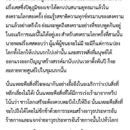
ฝรั่งเศสซึ่งปิตุภูมิของเขาได้ตกเปนสนามยุทธมาแล้วใน
สงครามโลกสองครั้ง ย่อมรู้รสชาติความทุกข์ทรมานของสงคราม
มาแล้วอย่างตรึงใจ ย่อมจะพูดถึงสงครามอย่างที่ชอบพูดกันอยู่
ในอเมริกาขณะนี้ไม่ได้อยู่เอง สำหรับสงครามโลกครั้งที่สามนั้น
นายพลฝรั่งเศสตอบว่า ผู้แพ้ผู้ชนะจะไม่มี จะมีก็แต่การแปลง
โลกทั้งโลกให้เปนนรกไปเท่านั้น และสรรพสิ่งที่มนุษย์ได้
ออกแรงออกปัญญาสร้างสรรค์มานับเปนเวลาตั้งพันปี ก็จะ
ละลายหายศูนย์ไปในขุมนรกนั้น
นั่นแหละคือสิ่งที่โฆษณากันอย่างอื้ออึงในอเมริกาว่าเปนสิ่งที่
หลีกเลี่ยงไม่ได้! นั่นแหละคือสิ่งที่ได้มีการเร่งเร้ามาจากทวีป
โน้นว่า ชาวโลกเสรีจะต้องควบตะบึงไปให้ถึง! นั่นแหละคือสิ่งที่
จะไปถึงได้โดยไม่ชักช้าด้วยการระดมสร้างอาวุธประหารอัน
ร้ายกาจและแจกจ่ายอาวุธประหารอันร้ายกาจนั้นไปทั่วโลก!