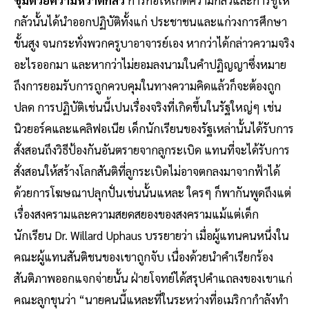
กลัวนั้นได้นำออกปฏิบัติทั้งแก่ ประชาชนและแก่วงการศึกษา
ขั้นสูง จนกระทั่งพวกครูบาอาจารย์เอง หากว่าได้กล่าวความจริง
อะไรออกมา และหากว่าไม่ยอมลงนามในคำปฏิญญาซึ่งหมาย
ถึงการยอมรับการถูกควบคุมในทางความคิดแล้วก็จะต้องถูก
ปลด การปฏิบัติเช่นนี้เปนเรื่องจริงที่เกิดขึ้นในรัฐใหญ่ๆ เช่น
นิวยอร์คและแคลิฟอเนีย เด็กนักเรียนของรัฐเหล่านั้นได้รับการ
สั่งสอนถึงวิธีป้องกันอันตรายจากลูกระเบิด แทนที่จะได้รับการ
สั่งสอนให้สร้างโลกสันติที่ลูกระเบิดไม่อาจตกลงมาจากฟ้าได้
ด้วยการโฆษณาปลุกปั่นเช่นนั้นแหละ ใครๆ ก็พากันพูดถึงแต่
เรื่องสงครามและความสยดสยองของสงครามแม้แต่เด็ก
นักเรียน Dr. Willard Uphaus บรรยายว่า เมื่อผู้แทนคนหนึ่งใน
คณะผู้แทนสันติชนของเขาถูกจับ เนื่องด้วยนำคำเรียกร้อง
สันติภาพออกแจกจ่ายนั้น ฝ่ายโจทย์ได้สรุปคำแถลงของเขาแก่
คณะลูกขุนว่า “นายคนนี้แหละที่ในระหว่างที่อเมริกากำลังทำ