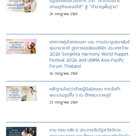
ปฐมบทแห่งสวัสดิการ จาก “เค้าโครงการ
เศรษฐกิจของปรีดี” สู่ “บำนาญพื้นฐาน”
29
กรกฎาคม
2569
เทศกาลหุ่นโลกสงขลา และ การประชุมสมาพันธ์
หุ่นนานาชาติ ภูมิภาคเอเชียแปซิฟิก ประเทศไทย
2026 Songkhla Harmony World Puppet
Festival 2026 and UNIMA Asia-Pacific
Forum Thailand
26
กรกฎาคม
2569
หลักฐานใหม่ว่าด้วยผู้รับผิดชอบ การจัดทำ
พระบรมรูปทั้ง ๖ ณ ตึกคณะราษฎร์
23
กรกฎาคม
2569
ถาม-ตอบ หลัก 6 ประการกับรัฐสวัสดิการ :
ความเสมอภาค การศึกษา และเศรษฐกิจไทยใน