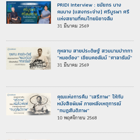
PRIDI Interview : ชมัยภร บาง
คมบาง (แสงกระจ่าง) ศรีบูรพา ศรี
แห่งสยามที่คนไทยมิอาจลืม
31
มีนาคม
2569
กุหลาบ สายประดิษฐ์ สวมนามปากกา
“หมอต๋อง” เขียนคอลัมน์ “ศาลาธัมม์”
31
มีนาคม
2569
คุณแห่งการคืน “เสรีภาพ” ให้กับ
หนังสือพิมพ์ ภายหลังเหตุการณ์
“กบฏสันติภาพ”
10
พฤศจิกายน
2568