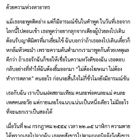
ด้วยความห่วงหาอาทร
แม้เธอจะพูดติดอ่าง แต่ก็มีอารมณ์ขันในคำพูด ในวันที่เธอจาก
โลกนี้ไปตอนเช้า เธอพูดว่าอยากลุกจากเตียงผู้ป่วยลงไปเดิน
ต้อนรับญาติมิตรที่มาเยี่ยมไข้ ฉันบอกว่าถ้าเธอลงไปเดินเดี๋ยวก็
หกล้มหัวคะมำ เพราะความดันต่ำมากเรามาพูดกันด้วยเหตุผล
ดีกว่า ถ้าเธอรักฉันก็ขอให้เชื่อในความหวังดีของฉัน เธอตอบ
กลับอย่างที่ทำให้ฉันต้องยิ้มออกมา “ไม่ต้องโฆษณา ไม่ต้อง
ทำการตลาด” คนอะไร ก่อนจะสิ้นใจไม่กี่ชั่วโมงยังมีอารมณ์ขัน
เธอกับฉัน เราเป็นแฝดสยามเทียม คนละพ่อคนละแม่ คนละ
เพศคนละวัย แต่กายและใจแนบแน่นเป็นหนึ่งเดียว ไม่มีอะไร
ที่จะแยกเราเป็นสองได้
เมื่อวันที่ ๒๘ กรกฎาคม ๒๕๕๔ เวลา ๒๒.๓๕ นาฬิกา ความตาย
ได้พรากเธอไปจากฉัน เธอละสังขารไปตามกฎอนิจจังวัฏสังขาร