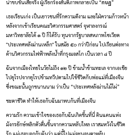
น่าขบขันเสียจริง ผู้เรียกร้องสันติภาพกลายเป็น “
กบฏ
”
เธอเรียนเก่ง เป็นเยาวชนที่รักความดีงาม และใฝ่ความก้าวหน้า
หลังจากเข้าเรียนคณะวิศวกรรมศาสตร์ จุฬาลงกรณ์
มหาวิทยาลัยได้ ๑ ปี ก็ได้รับ ทุนจากรัฐบาลสหภาพโซเวียต
"ประเทศหลังม่านเหล็ก" ในสมัย ๕๐ กว่าปีก่อน ไปเรียนต่อทาง
ด้านวิศวกรรมไฟฟ้าพลังน้ำที่กรุงมอสโก เป็นเวลา ๘ ปี
ฉันจากเมืองไทยในวัยไม่ถึง ๑๒ ปี ข้ามน้ำข้ามทะเล จากเอเชีย
ไปยุโรปจากยุโรปข้ามทวีปตามไปใช้ชีวิตกับพ่อแม่ที่เมืองจีน
ซึ่งขณะนั้นถูกขนานนาม ว่าเป็น “ประเทศหลังม่านไม้ไผ่”
ชะตาชีวิต ทำให้เธอกับฉันมาพบกันที่เมืองจีน
ความรัก ความเข้าใจของเธอกับฉันเกิดขึ้นที่นี่ ดินแดนแห่ง
มังกรยักษ์พลิกตัวตื่นขึ้นจากความหลับใหล เราสมหวังในชีวิต
รัก แม่เธอบอกกับฉันว่า แต่นี้ไปแม่จะนอนตาหลับ