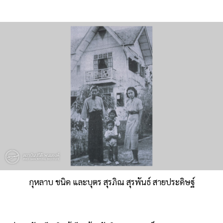
กุหลาบ ชนิด และบุตร สุรภิณ สุรพันธ์ สายประดิษฐ์