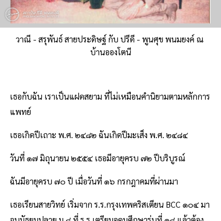
วาณี - สรุพันธ์ สายประดิษฐ์ กับ ปรีดี - พูนศุข พนมยงค์ ณ
บ้านอองโตนี
เธอกับฉัน เราเป็นแฝดสยาม ที่ไม่เหมือนคำนิยามตามหลักการ
แพทย์
เธอเกิดปีเถาะ พ.ศ. ๒๔๘๒ ฉันเกิดปีมะเส็ง พ.ศ. ๒๔๘๔
วันที่ ๑๗ มิถุนายน ๒๕๕๔ เธอมีอายุครบ ๗๒ ปีบริบูรณ์
ฉันมีอายุครบ ๗๐ ปี เมื่อวันที่ ๑๖ กรกฎาคมที่ผ่านมา
เธอเรียนสายวิทย์ เริ่มจาก ร.ร.กรุงเทพคริสเตียน BCC ๑๐๔ มา
จบมัธยมปลาย ม.๘ ที่ ร.ร.เตรียมอุดมศึกษารุ่นที่ ๑๘ แล้วต้อง