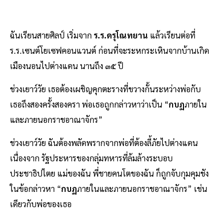
ฉันเรียนสายศิลป์ เริ่มจาก
ร.ร.ดรุโณทยาน
แล้วเรียนต่อที่
ร.ร.เซนต์โยเซฟคอนแวนต์ ก่อนที่จะระหกระเหินจากบ้านเกิด
เมืองนอนไปต่างแดน นานถึง ๓๕ ปี
ช่วงเยาว์วัย เธอต้องเผชิญคุกตะรางที่ขวางกั้นระหว่างพ่อกับ
เธอถึงสองครั้งสองครา พ่อเธอถูกกล่าวหาว่าเป็น “
กบฏ
ภายใน
และภายนอกราชอาณาจักร”
ช่วงเยาว์วัย ฉันต้องพลัดพรากจากพ่อที่ต้องลี้ภัยไปต่างแดน
เนื่องจาก รัฐประหารของกลุ่มทหารที่ล้มล้างระบอบ
ประชาธิปไตย แม่ของฉัน พี่ชายคนโตของฉัน ก็ถูกจับกุมคุมชัง
ในข้อกล่าวหา “
กบฏ
ภายในและภายนอกราชอาณาจักร” เช่น
เดียวกับพ่อของเธอ