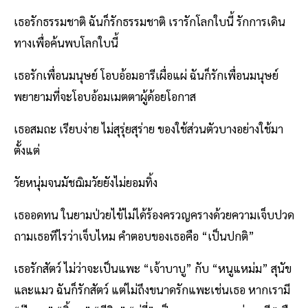
เธอรักธรรมชาติ ฉันก็รักธรรมชาติ เรารักโลกใบนี้ รักการเดิน
ทางเพื่อค้นพบโลกใบนี้
เธอรักเพื่อนมนุษย์ โอบอ้อมอารีเผื่อแผ่ ฉันก็รักเพื่อนมนุษย์
พยายามที่จะโอบอ้อมเมตตาผู้ด้อยโอกาส
เธอสมถะ เรียบง่าย ไม่สุรุ่ยสุร่าย ของใช้ส่วนตัวบางอย่างใช้มา
ตั้งแต่
วัยหนุ่มจนมัชฌิมวัยยังไม่ยอมทิ้ง
เธออดทน ในยามป่วยไข้ไม่ได้ร้องครวญครางด้วยความเจ็บปวด
ถามเธอทีไรว่าเจ็บไหม คำตอบของเธอคือ “เป็นปกติ”
เธอรักสัตว์ ไม่ว่าจะเป็นแพะ “เจ้าบาบู” กับ “หนูแหม่ม” สุนัข
และแมว ฉันก็รักสัตว์ แต่ไม่ถึงขนาดรักแพะเช่นเธอ หากเรามี