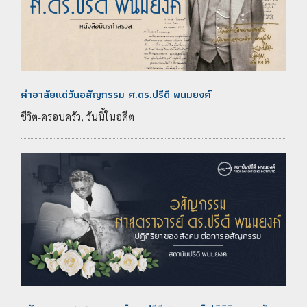
คำอาลัยแด่วันอสัญกรรม ศ.ดร.ปรีดี พนมยงค์
ชีวิต-ครอบครัว, วันนี้ในอดีต