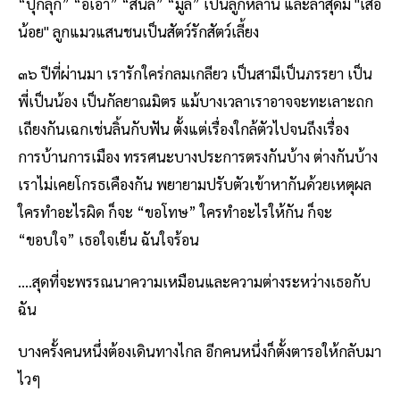
“ปุ๊กลุก” “อิ้เอา” “สีนิล” “มู่ลี่” เป็นลูกหลาน และล่าสุดมี "เสือ
น้อย" ลูกแมวแสนชนเป็นสัตว์รักสัตว์เลี้ยง
๓๖ ปีที่ผ่านมา เรารักใคร่กลมเกลียว เป็นสามีเป็นภรรยา เป็น
พี่เป็นน้อง เป็นกัลยาณมิตร แม้บางเวลาเราอาจจะทะเลาะถก
เถียงกันเฉกเช่นลิ้นกับฟัน ตั้งแต่เรื่องใกล้ตัวไปจนถึงเรื่อง
การบ้านการเมือง ทรรศนะบางประการตรงกันบ้าง ต่างกันบ้าง
เราไม่เคยโกรธเคืองกัน พยายามปรับตัวเข้าหากันด้วยเหตุผล
ใครทำอะไรผิด ก็จะ “ขอโทษ” ใครทำอะไรให้กัน ก็จะ
“ขอบใจ” เธอใจเย็น ฉันใจร้อน
....สุดที่จะพรรณนาความเหมือนและความต่างระหว่างเธอกับ
ฉัน
บางครั้งคนหนึ่งต้องเดินทางไกล อีกคนหนึ่งก็ตั้งตารอให้กลับมา
ไวๆ