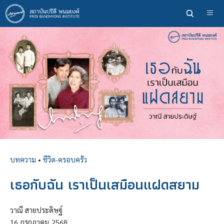
ข้าม
ไป
ยัง
เนื้อหา
หลัก
บทความ
•
ชีวิต-ครอบครัว
เธอกับฉัน เราเป็นเสมือนแฝดสยาม
วาณี สายประดิษฐ์
16
กรกฎาคม
2568